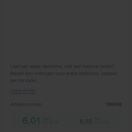
Last van weke likdoorns, ook wel heloma molle?
Bestel dan viltringen voor weke likdoorns, verpakt
per 24 stuks.
Lees verder
Artikelnummer
106448
6,01
excl.
incl.
6,55
9% BTW
9% BTW