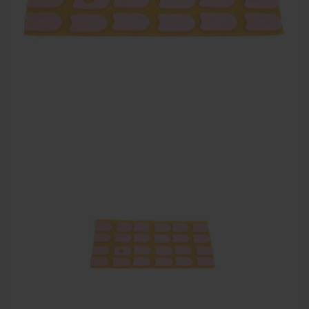
Sportbraces
EHBO en BHV
Pedicure artikelen
Voetverzorging
Diverse pedicure producten
Praktijk benodigdheden
Behandelstoel elektrisch
Aanbiedingen groothandel fysiotherapie en massage
Cursussen
Krukken