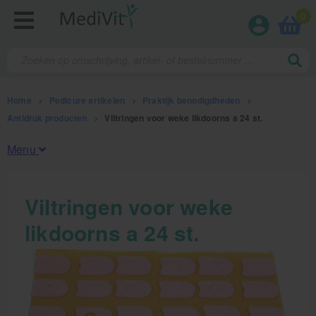
0
Home
>
Pedicure artikelen
>
Praktijk benodigdheden
>
Antidruk producten
>
Viltringen voor weke likdoorns a 24 st.
Menu
Fysiotherapieproducten
Viltringen voor weke
likdoorns a 24 st.
Verbruiksmaterialen
Massage
Massagetafels