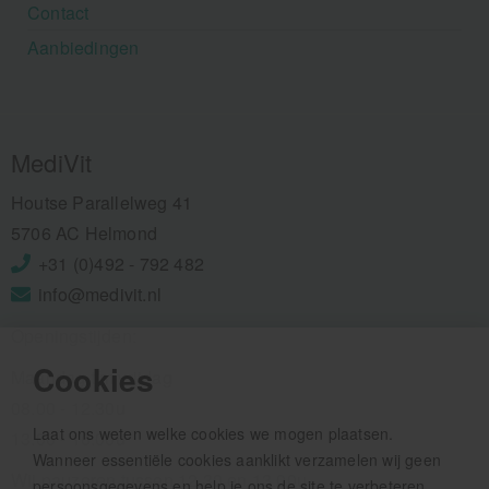
Contact
Aanbiedingen
MediVit
Houtse Parallelweg 41
5706 AC Helmond
+31 (0)492 - 792 482
info@medivit.nl
Openingstijden:
Cookies
Maandag t/m vrijdag
08.00 - 12.30u
Laat ons weten welke cookies we mogen plaatsen.
13.00 - 16.00u
Wanneer essentiële cookies aanklikt verzamelen wij geen
Wij pauzeren tussen 12.30 en 13.00u
persoonsgegevens en help je ons de site te verbeteren.