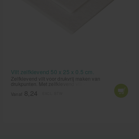
Vilt zelfklevend 50 x 25 x 0.5 cm.
Zelfklevend vilt voor drukvrij maken van
drukpunten. Met zelfklevend vilt kun je heel
makkelijk een aangepast zooltje maken of een
8,24
EXCL. BTW
likdoornring. Het vilt op een vel laat zich makkelijk
Vanaf
knippen en vormen en zo kun je voor iedere plek op
de voet een drukvrije plek maken.