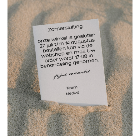
een aangenaam
verfrissend gevoel
van de voeten.
Rowo voetlotion is
uitermate geschikt
voor verzorging van overbelaste voeten en bij
voetmassage.
Een belangrijk ingrediënt in Rowo voetlotion Lemon
is Allantoine, Allantoine irriteert de huid niet, maar
juist verzacht en beschermt, is het met name ideaal
voor mensen met een droge, gevoelige huid of
huidaandoeningen zoals eczeem en psoriasis.
Velen noemen Allantoïne een wonderproduct en in
feite is dat het ook. Allantoïne komt in de natuur
voor, namelijk in comfrey root oftewel smeerwortel
en in tarwekiemen. Tegenwoordig wordt het steeds
vaker synthetisch nagebootst in een laboratorium.