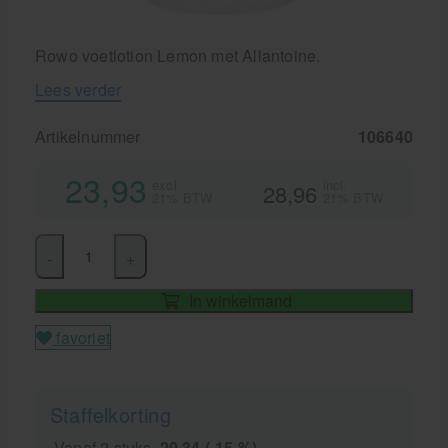
Rowo voetlotion Lemon met Allantoine.
Lees verder
Artikelnummer
106640
23,93
excl.
incl.
28,96
21% BTW
21% BTW
-
+
In winkelmand
favoriet
Staffelkorting
Vanaf 2 stuks
20,34 (-15 %)