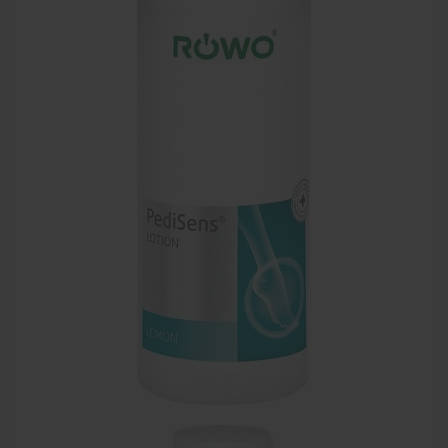
Sportbraces
EHBO en BHV
Pedicure artikelen
Voetverzorging
Diverse pedicure producten
Praktijk benodigdheden
Behandelstoel elektrisch
Aanbiedingen groothandel fysiotherapie en massage
Cursussen
Krukken