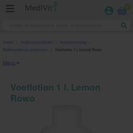
0
Home
>
Pedicure artikelen
>
Voetverzorging
>
Rowo pedicure producten
>
Voetlotion 1 l. Lemon Rowo
Menu
Fysiotherapieproducten
Voetlotion 1 l. Lemon
Rowo
Verbruiksmaterialen
Massage
Massagetafels