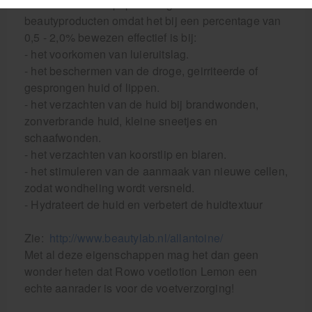
Allantoine is een populair ingredient in
beautyproducten omdat het bij een percentage van
0,5 - 2,0% bewezen effectief is bij:
- het voorkomen van luieruitslag.
- het beschermen van de droge, geirriteerde of
gesprongen huid of lippen.
- het verzachten van de huid bij brandwonden,
zonverbrande huid, kleine sneetjes en
schaafwonden.
- het verzachten van koorstlip en blaren.
- het stimuleren van de aanmaak van nieuwe cellen,
zodat wondheling wordt versneld.
- Hydrateert de huid en verbetert de huidtextuur
Zie:
http://www.beautylab.nl/allantoine/
Met al deze eigenschappen mag het dan geen
wonder heten dat Rowo voetlotion Lemon een
echte aanrader is voor de voetverzorging!