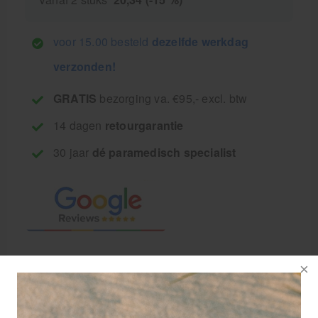
voor 15.00 besteld
dezelfde werkdag
verzonden!
GRATIS
bezorging va. €95,- excl. btw
14 dagen
retourgarantie
30 jaar
dé paramedisch specialist
Rowo voetlotion
Lemon verzorgt de
huid en zorgt voor