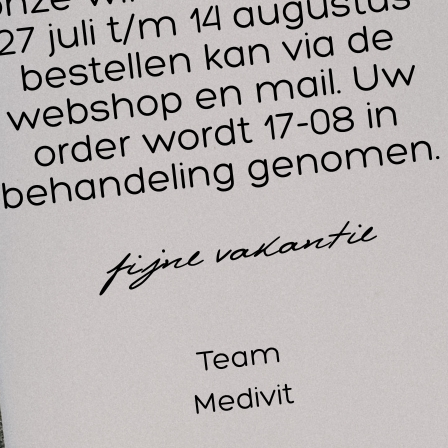
 het pedaal activeer je de gewenste functies, waardoor je wor
or therapeuten die streven naar optimale controle en precisi
etpedaal de perfecte keuze. Het ergonomische ontwerp zorgt
diening, zelfs bij langdurig gebruik.
enmerken EPTE voetbediening:
Handsfree bediening voor maximale flexibiliteit.
Speciaal ontworpen voor het EPTE Percutane Electrolyse Sys
Efficiënte en intuïtieve werkwijze.
Ideaal voor professionals die precisie en controle eisen.
Ergonomisch en duurzaam ontwerp.
ellicht ook interessant