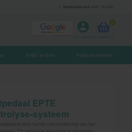
Klantenservice
0492 792 482
0
winkelmand
mijn account
es
EHBO en BHV
Pedicure artikelen
tpedaal EPTE
ktrolyse-systeem
etpedaal voor hands-free bediening van het
steem. Dit pedaal is een extra accessoires