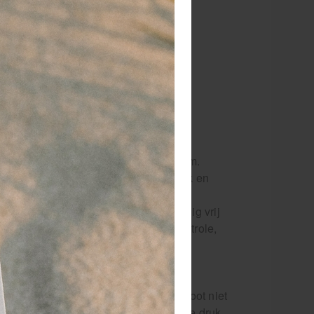
 dagen
retourgarantie
 jaar
dé paramedisch specialist
en
t EPTE Percutane Electrolyse Systeem.
dt dit voetpedaal extra gebruiksgemak en
ee bedienen, zodat de handen volledig vrij
j dit voetpedaal houdt je volledige controle,
 EPTE elektrolyse systeem. Het vergroot niet
 van je werkwijze. Met een eenvoudige druk