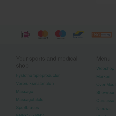
Your sports and medical
Menu
shop
Webshop
Fysiotherapieproducten
Merken
Verbruiksmaterialen
Over Medi
Massage
Showroom
Massagetafels
Cursusse
Sportbraces
Nieuws
EHBO en BHV