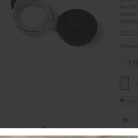
voor he
handen 
behande
Lees ve
Artikel
18
-
favor
Le
G