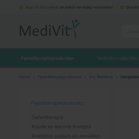
Voor 15.00 besteld,
dezelfde werkdag verzonden*
Gratis
Fysiotherapieproducten
Verbruiksmaterialen
Home
>
Fysiotherapieproducten
>
Dry Needling
>
Voetpedaa
Fysiotherapieproducten
Oefentherapie
Koude en warmte therapie
Anatomie posters en skeletten