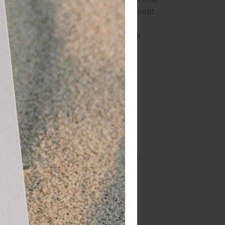
kflow soepel en onderbrekingsvrij verloopt.
e tijdens behandelingen, is het EPTE
 voor een comfortabele en betrouwbare
teem.