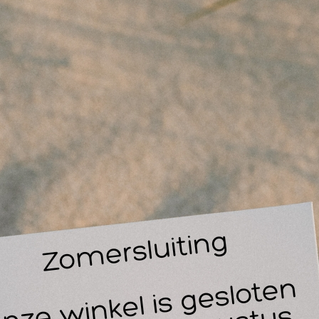
14
30
PTE Voetpedaal, hands-free bediengemak voor therapeut
t EPTE voetpedaal is een accessoire voor gebruikers van he
eciaal ontworpen om behandelingen efficiënter te maken, bie
exibiliteit tijdens therapieën.
t het EPTE voetpedaal kun je het elektrolyse systeem handsfr
jn om je te richten op wat echt belangrijk is: de patiënt. Dankzi
lfs tijdens complexe behandelingen.
ficiënt en intuïtief werken met het EPTE voetpedaal
t voetpedaal is ontworpen als een aanvullende optie voor het
leen de gebruiksvriendelijkheid, maar ook de nauwkeurigheid