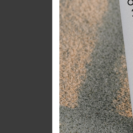
op
Vo
vo
be
K
- 
- 
- 
- 
- 
W