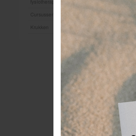
fysiotherapie en massage
Cursussen
Krukken
E
He
Sp
fl
Me
zi
ze
Ef
He
al