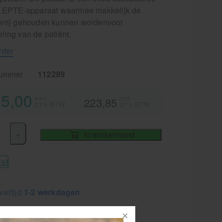
t EPTE-apparaat waarmee makkelijk de
vrij gehouden kunnen wordenvoor
ling van de patiënt.
rder
nummer
112289
5,00
excl.
incl.
223,85
21% BTW
21% BTW
+
In winkelmand
iet
vertijd
1-2 werkdagen
RATIS
bezorging va. €95,- excl. btw