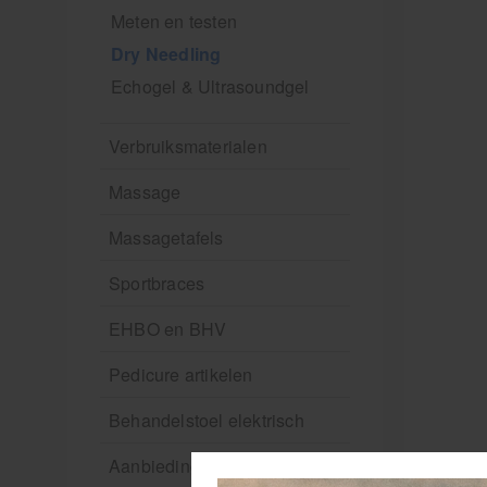
Meten en testen
Dry Needling
Echogel & Ultrasoundgel
Verbruiksmaterialen
Massage
Massagetafels
Sportbraces
EHBO en BHV
Pedicure artikelen
Behandelstoel elektrisch
Aanbiedingen groothandel