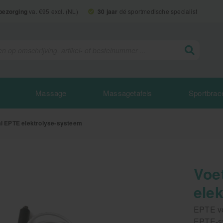
 bezorging
va. €95 excl. (NL)
30 jaar
dé sportmedische specialist
Massage
Massagetafels
Sportbrac
l EPTE elektrolyse-systeem
Voe
ele
EPTE vo
EPTE-sy