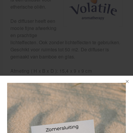
etherische oliën.
De diffuser heeft een
mooie fijne afwerking
en prachtige
lichteffecten. Ook zonder lichteffecten te gebruiken.
Geschikt voor ruimtes tot 50 m2. De diffuser is
gemaakt van bamboe en glas.
Afmeting ( H x B x D ): 15,4 x 9 x 9 cm
Inhoud water tank: 100 ml
De etherische olie-diffuser van Omelia wordt
geleverd met een instructieboekje en een AC-
Adapter. Plaats de diffuser altijd op een
vochtbestendige ondergrond
Instructies voor veilig gebruik