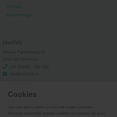
Contact
Aanbiedingen
MediVit
Houtse Parallelweg 41
5706 AC Helmond
+31 (0)492 - 792 482
info@medivit.nl
Openingstijden:
Cookies
Maandag t/m vrijdag
08.00 - 12.30u
Laat ons weten welke cookies we mogen plaatsen.
13.00 - 16.00u
Wanneer essentiële cookies aanklikt verzamelen wij geen