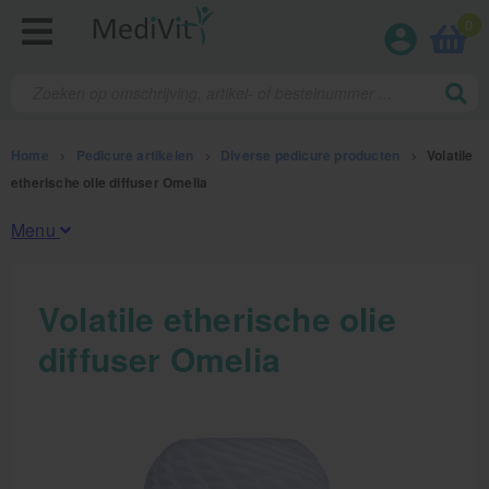
0
Home
>
Pedicure artikelen
>
Diverse pedicure producten
>
Volatile
etherische olie diffuser Omelia
Menu
Fysiotherapieproducten
Volatile etherische olie
diffuser Omelia
Verbruiksmaterialen
Massage
Massagetafels
Sportbraces