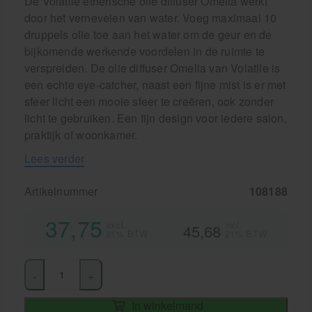
De Volatile etherische olie diffuser Omelia werkt
door het vernevelen van water. Voeg maximaal 10
druppels olie toe aan het water om de geur en de
bijkomende werkende voordelen in de ruimte te
verspreiden. De olie diffuser Omelia van Volatile is
een echte eye-catcher, naast een fijne mist is er met
sfeer licht een mooie sfeer te creëren, ook zonder
licht te gebruiken. Een fijn design voor iedere salon,
praktijk of woonkamer.
Lees verder
Artikelnummer
108188
37,75
excl.
incl.
45,68
21% BTW
21% BTW
-
+
In winkelmand