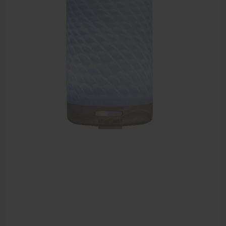
EHBO en BHV
Pedicure artikelen
Voetverzorging
Diverse pedicure producten
Praktijk benodigdheden
Behandelstoel elektrisch
Aanbiedingen groothandel fysiotherapie en massage
Cursussen
Krukken