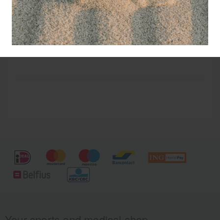
voor mensen met een amandel of noten allergie.
Voor hen is er de Neutraal massage olie van
Volatile.
Volatile Amandelolie is neutraal van geur en is een
heerlijke olie om mee te masseren..
Your sports and medical shop