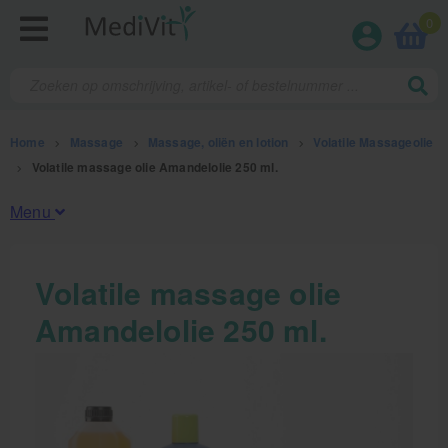
0
Home
>
Massage
>
Massage, oliën en lotion
>
Volatile Massageolie
>
Volatile massage olie Amandelolie 250 ml.
Menu
Fysiotherapieproducten
Volatile massage olie
Amandelolie 250 ml.
Verbruiksmaterialen
Massage
Massage, oliën en lotion