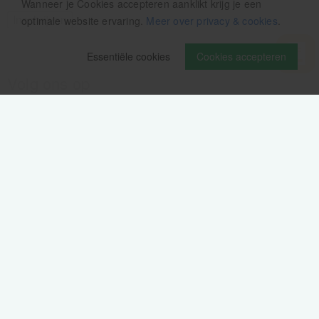
Wanneer je Cookies accepteren aanklikt krijg je een
optimale website ervaring.
Meer over privacy & cookies
.
Essentiële cookies
Cookies accepteren
Volg ons op
Verzendinformatie / retourbeleid
Sitemap
Disclaimer
Privacy verklaring
Colofon
Cookie-instellingen