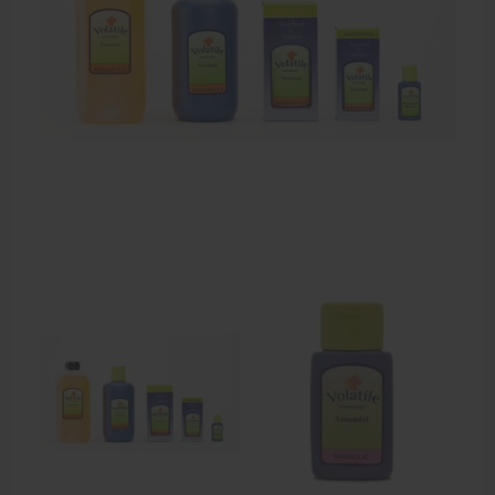
Zalven, crèmes, etherische olie
Massage accessoires
Massagetafels
Sportbraces
EHBO en BHV
Pedicure artikelen
Behandelstoel elektrisch
Aanbiedingen groothandel fysiotherapie en massage
Cursussen
Krukken