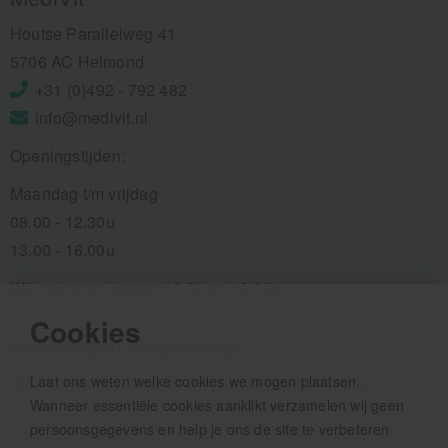
Houtse Parallelweg 41
5706 AC Helmond
+31 (0)492 - 792 482
info@medivit.nl
Openingstijden:
Maandag t/m vrijdag
08.00 - 12.30u
13.00 - 16.00u
Wij pauzeren tussen 12.30 en 13.00u
Cookies
Aanmelden nieuwsbrief
Laat ons weten welke cookies we mogen plaatsen.
Als eerste op de hoogte zijn van het laatste nieuws:
Wanneer essentiële cookies aanklikt verzamelen wij geen
persoonsgegevens en help je ons de site te verbeteren.