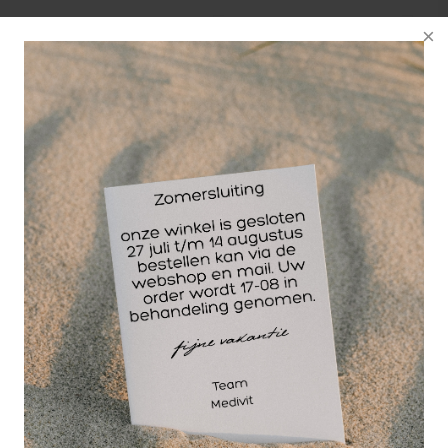
De Volatile
Amandelolie
massage olie is een
basis massageolie
welke zich uitstekend
leent voor menging
van Volatile
Etherische olieën.
Basisolieën zijn vette, plantaardige en
koudgeperste oliën. (Koudpersen is het
winningsproces waarbij o.a. de vitaminen en de
mineralen behouden blijven). Ze zijn dragers voor
de etherische oliën en zijn een hele goede basis
voor een natuurlijke massage- en huidolie.
De Volatile Amandelolie is een verzachtende
massage olie, die geschikt is voor elk huidtype.
Maar let op! Volatile Amandelolie is niet geschikt