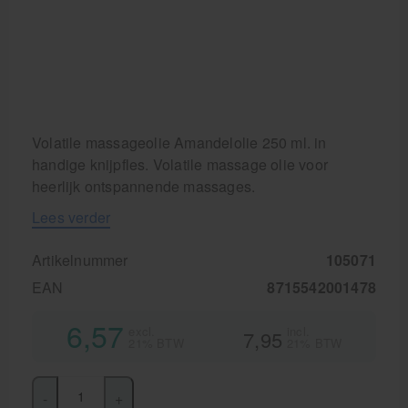
Volatile massageolie Amandelolie 250 ml. in
handige knijpfles. Volatile massage olie voor
heerlijk ontspannende massages.
Lees verder
Artikelnummer
105071
EAN
8715542001478
6,57
excl.
incl.
7,95
21% BTW
21% BTW
-
+