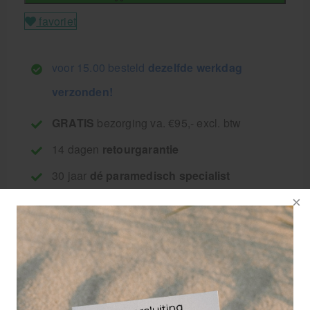
favoriet
voor 15.00 besteld
dezelfde werkdag
verzonden!
GRATIS
bezorging va. €95,- excl. btw
14 dagen
retourgarantie
30 jaar
dé paramedisch specialist
Een stimulerende