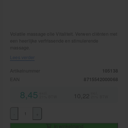
Volatile massage olie Vitaliteit. Verwen cliënten met
een heerlijke verfrissende en stimulerende
massage.
Lees verder
Artikelnummer
105138
EAN
8715542000068
8,45
excl.
incl.
10,22
21% BTW
21% BTW
-
+
In winkelmand