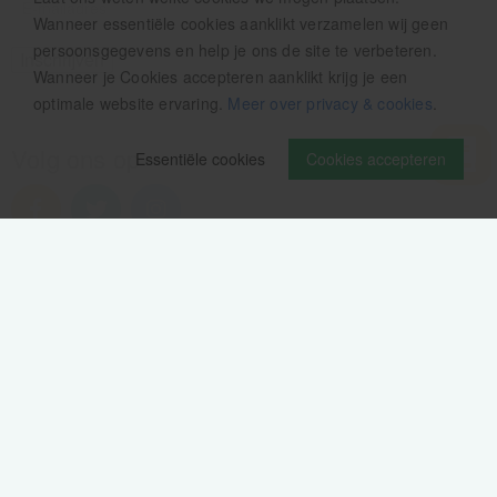
Wanneer essentiële cookies aanklikt verzamelen wij geen
persoonsgegevens en help je ons de site te verbeteren.
Wanneer je Cookies accepteren aanklikt krijg je een
optimale website ervaring.
Meer over privacy & cookies
.
Volg ons op
Essentiële cookies
Cookies accepteren
Verzendinformatie / retourbeleid
Sitemap
Disclaimer
Privacy verklaring
Colofon