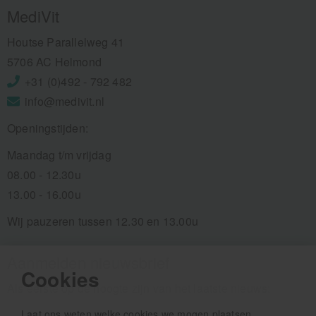
MediVit
Houtse Parallelweg 41
5706 AC Helmond
+31 (0)492 - 792 482
info@medivit.nl
Openingstijden:
Maandag t/m vrijdag
08.00 - 12.30u
13.00 - 16.00u
Wij pauzeren tussen 12.30 en 13.00u
Aanmelden nieuwsbrief
Cookies
Als eerste op de hoogte zijn van het laatste nieuws:
Laat ons weten welke cookies we mogen plaatsen.