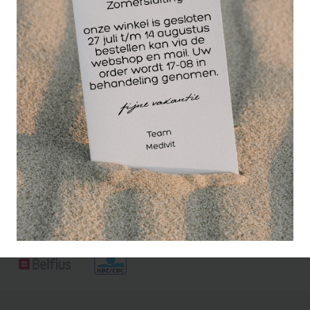
olie, met o.a. citroen
en rozenhout.
Volatile Vitaliteit
massage olie bevat
2% zuivere
etherische olie.