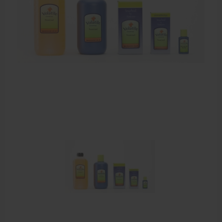
Zalven, crèmes, etherische olie
Massage accessoires
Massagetafels
Sportbraces
EHBO en BHV
Pedicure artikelen
Behandelstoel elektrisch
Aanbiedingen groothandel fysiotherapie en massage
Cursussen
Krukken