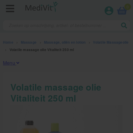
0
Home
>
Massage
>
Massage, oliën en lotion
>
Volatile Massageolie
>
Volatile massage olie Vitaliteit 250 ml
Menu
Fysiotherapieproducten
Volatile massage olie
Vitaliteit 250 ml
Verbruiksmaterialen
Massage
Massage, oliën en lotion