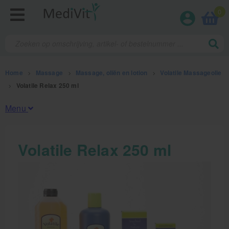
0
Home
>
Massage
>
Massage, oliën en lotion
>
Volatile Massageolie
>
Volatile Relax 250 ml
Menu
Fysiotherapieproducten
Volatile Relax 250 ml
Verbruiksmaterialen
Massage
Massage, oliën en lotion