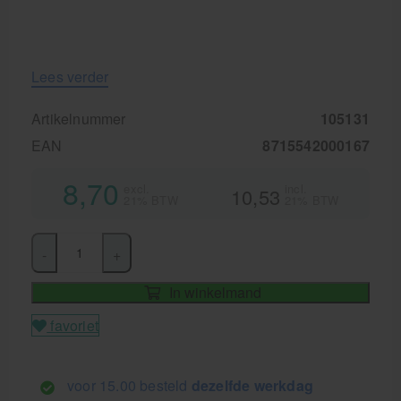
Lees verder
Artikelnummer
105131
EAN
8715542000167
8,70
excl.
incl.
10,53
21% BTW
21% BTW
-
+
In winkelmand
favoriet
voor 15.00 besteld
dezelfde werkdag