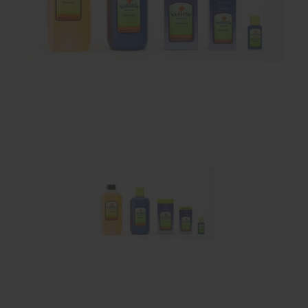
Zalven, crèmes, etherische olie
Massage accessoires
Massagetafels
Sportbraces
EHBO en BHV
Pedicure artikelen
Behandelstoel elektrisch
Aanbiedingen groothandel fysiotherapie en massage
Cursussen
Krukken