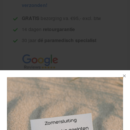
verzonden!
GRATIS
bezorging va. €95,- excl. btw
14 dagen
retourgarantie
30 jaar
dé paramedisch specialist
Een ontspannende
massage-olie met
o.a. ceder, laurier,
limoen/limette,
rozemarijn en
sandelhout. Te