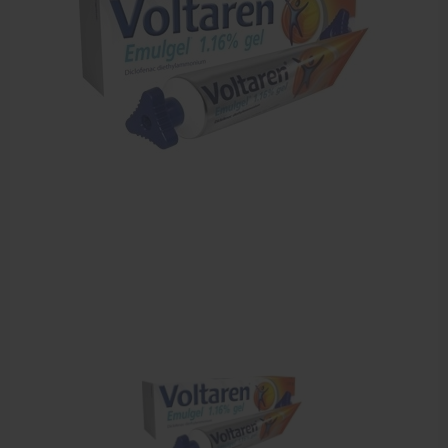
Zalven, crèmes, etherische olie
Massage accessoires
Massagetafels
Sportbraces
EHBO en BHV
Pedicure artikelen
Behandelstoel elektrisch
Aanbiedingen groothandel fysiotherapie en massage
Cursussen
Krukken