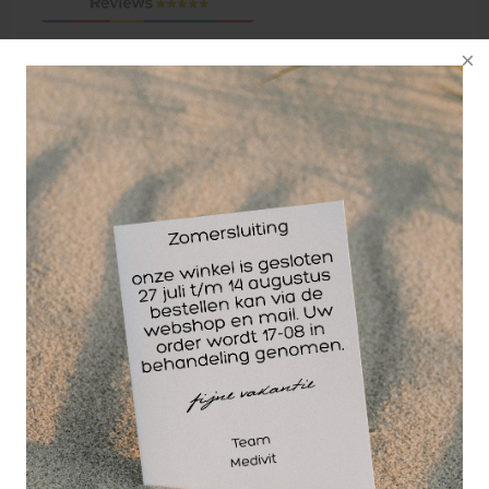
Voltaren Emulgel bevat het werkzame bestanddeel
diclofenac. Diclofenac is een ontstekingsremmende
pijnstiller, een niet-steroïd ontstekingsremmend
geneesmiddel behorend tot de groep NSAID's
(Non-Steroïd Anti-Inflammatoire Drugs). Lees voor
gebruik altijd eerst de bijsluiter in de verpakking.
Emulgel is de zalfbasis die gebruikt wordt in
Voltaren Emulgel. Het is een speciaal ontwikkelde
basis die de eigenschappen van een emulsie (zoals
een crème) en een gel combineert. Wanneer een
geneesmiddel op de huid wordt aangebracht, kan
het pas werken als het door de huid is opgenomen
en de te behandelen weefsels bereikt heeft
(bijvoorbeeld het gewricht). De Emulgel zorgt
ervoor dat het werkzame bestanddeel (diclofenac)