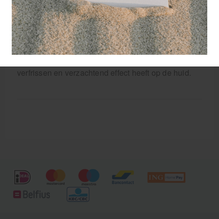
in Voltaren Emulgel snel in de huid dringt en de
onderliggende, pijnlijke gewrichten bereikt. Emulgel
bevordert niet alleen de opname van diclofenac,
maar is tevens aangenaam in het gebruik
(gemakkelijk in te wrijven en bevat geen vettige
bestanddelen) en huidvriendelijk omdat het een
verfrissen en verzachtend effect heeft op de huid.