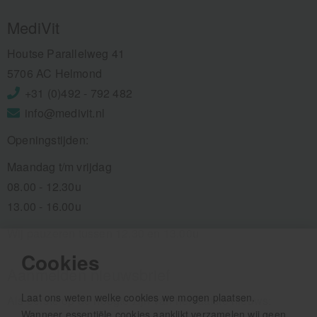
MediVit
Houtse Parallelweg 41
5706 AC Helmond
+31 (0)492 - 792 482
info@medivit.nl
Openingstijden:
Maandag t/m vrijdag
08.00 - 12.30u
13.00 - 16.00u
Wij pauzeren tussen 12.30 en 13.00u
Cookies
Aanmelden nieuwsbrief
Laat ons weten welke cookies we mogen plaatsen.
Als eerste op de hoogte zijn van het laatste nieuws:
Wanneer essentiële cookies aanklikt verzamelen wij geen