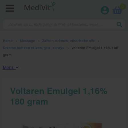
0
Home
>
Massage
>
Zalven, crèmes, etherische olie
>
Diverse merken zalven, gels, sprays
>
Voltaren Emulgel 1,16% 180
gram
Menu
Fysiotherapieproducten
Voltaren Emulgel 1,16%
180 gram
Verbruiksmaterialen
Massage
Massage, oliën en lotion