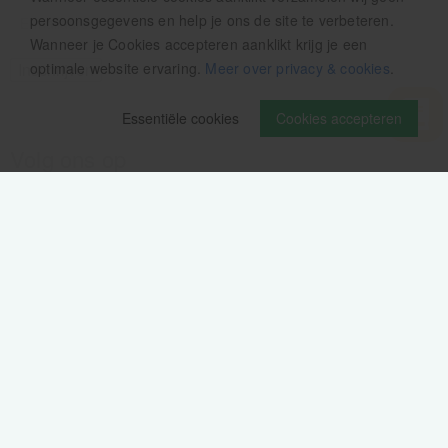
persoonsgegevens en help je ons de site te verbeteren.
Wanneer je Cookies accepteren aanklikt krijg je een
optimale website ervaring.
Meer over privacy & cookies
.
Essentiële cookies
Cookies accepteren
Volg ons op
Verzendinformatie / retourbeleid
Sitemap
Disclaimer
Privacy verklaring
Colofon