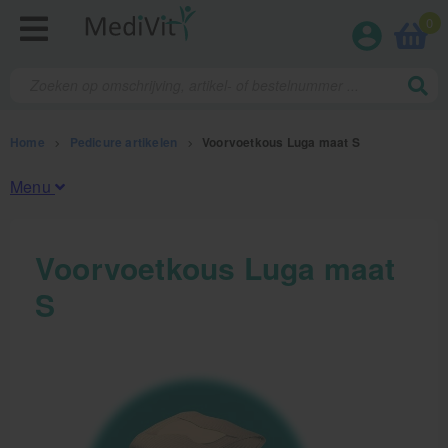
0
Home
>
Pedicure artikelen
>
Voorvoetkous Luga maat S
Menu
Fysiotherapieproducten
Voorvoetkous Luga maat
S
Verbruiksmaterialen
Massage
Massagetafels
Sportbraces