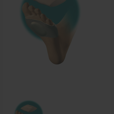
EHBO en BHV
Pedicure artikelen
Voetverzorging
Diverse pedicure producten
Praktijk benodigdheden
Behandelstoel elektrisch
Aanbiedingen groothandel fysiotherapie en massage
Cursussen
Krukken