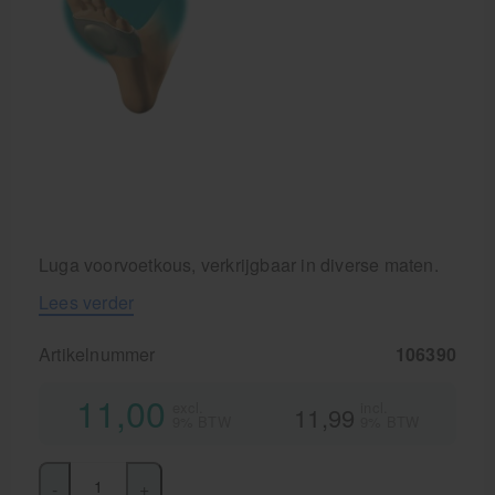
Luga voorvoetkous, verkrijgbaar in diverse maten.
Lees verder
Artikelnummer
106390
11,00
excl.
incl.
11,99
9% BTW
9% BTW
-
+