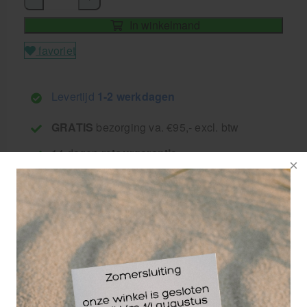
In winkelmand
favoriet
Levertijd
1-2 werkdagen
GRATIS
bezorging va. €95,- excl. btw
14 dagen
retourgarantie
30 jaar
dé paramedisch specialist
De Luga voorvoetkous zorgt voor verlichting van de