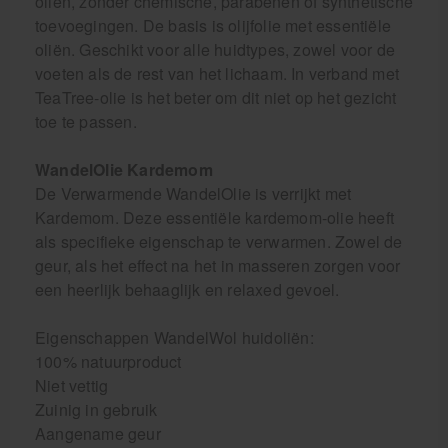
oliën, zonder chemische, parabenen of synthetische
toevoegingen. De basis is olijfolie met essentiële
oliën. Geschikt voor alle huidtypes, zowel voor de
voeten als de rest van het lichaam. In verband met
TeaTree-olie is het beter om dit niet op het gezicht
toe te passen.
WandelOlie Kardemom
De Verwarmende WandelOlie is verrijkt met
Kardemom. Deze essentiële kardemom-olie heeft
als specifieke eigenschap te verwarmen. Zowel de
geur, als het effect na het in masseren zorgen voor
een heerlijk behaaglijk en relaxed gevoel.
Eigenschappen WandelWol huidoliën:
100% natuurproduct
Niet vettig
Zuinig in gebruik
Aangename geur