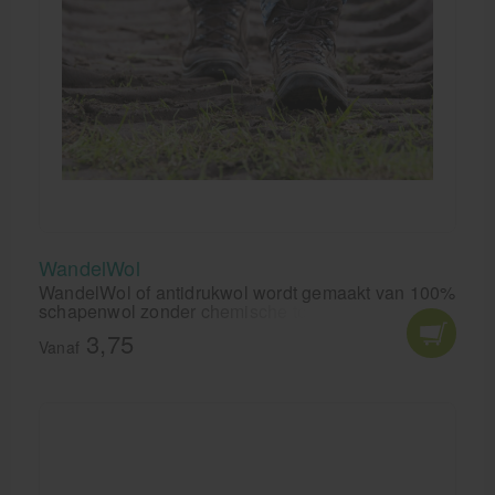
WandelWol
WandelWol of antidrukwol wordt gemaakt van 100%
schapenwol zonder chemische toevoegingen of
bewerkingen. Het materiaal is zacht, rijk aan
3,75
lanoline (wolvet), absorbeert transpiratievocht en
Vanaf
ventileert. WandelWol zorgt in de winter voor warme
voeten en verkoelt in de zomer.