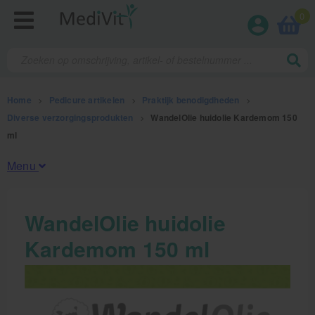
0
Home
>
Pedicure artikelen
>
Praktijk benodigdheden
>
Diverse verzorgingsprodukten
>
WandelOlie huidolie Kardemom 150
ml
Menu
Fysiotherapieproducten
WandelOlie huidolie
Kardemom 150 ml
Verbruiksmaterialen
Massage
Massagetafels