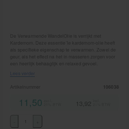
De Verwarmende WandelOlie is verrijkt met
Kardemom. Deze essentie¨le kardemom-olie heeft
als specifieke eigenschap te verwarmen. Zowel de
geur, als het effect na het in masseren zorgen voor
een heerlijk behaaglijk en relaxed gevoel.
Lees verder
Artikelnummer
106038
11,50
excl.
incl.
13,92
21% BTW
21% BTW
-
+