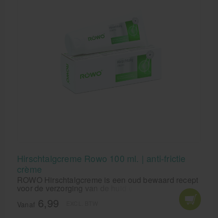
Hirschtalgcreme Rowo 100 ml. | anti-frictie
crème
ROWO Hirschtalgcreme is een oud bewaard recept
voor de verzorging van de huid en de voet.
Hirschtalgcreme van ROWO verzorgt en reinigt de
6,99
EXCL. BTW
huid. Perfect bij schaafwonden en doorlig plekken!
Vanaf