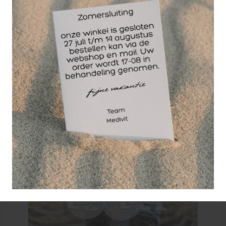
behouden kan daarvoor in de plaats WandelOlie
worden gebruikt. Naast het herstellende en
verzorgende vermogen van lanoline zorgt de
verkoelende WandelOlie voor verlichting bij
branderige voeten en is de verwarmende
WandelOlie de oplossing bij koude voeten.
Wellicht ook interessant