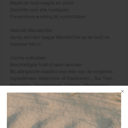
Maakt de huid soepel en zacht
Geschikt voor alle huidtypes
Preventieve werking bij huidirritaties
Gebruik WandelOlie:
Spray een dun laagje WandelOlie op de huid en
masseer het in.
Contra-indicaties:
Beschadigde huid of open wonden
Bij allergische reacties voor één van de volgende
ingrediënten; Akkermint- óf Kardemom-, Tea Tree-,
Mandarijn-, Sinaasappel-, Citroen-, Macadamia-,
Amandel- en/of Olijfolie.
WandelOlie is een mooie aanvulling op WandelWol
antidruk-wol. WandelWol antidruk-wol bevat
lanoline (wolvet). Om de voeten na het verwijderen
van de WandelWol antidruk-wol toch de
verzorgende werking van de lanoline te laten