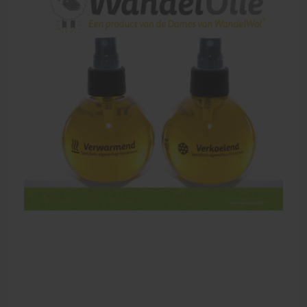
Sportbraces
EHBO en BHV
Pedicure artikelen
Voetverzorging
Diverse pedicure producten
Praktijk benodigdheden
Behandelstoel elektrisch
Aanbiedingen groothandel fysiotherapie en massage
Cursussen
Krukken