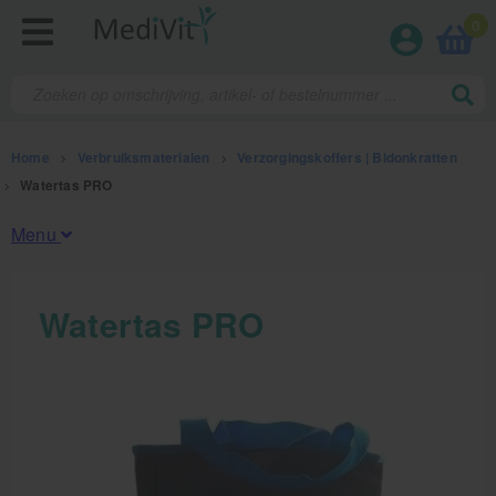
0
Home
>
Verbruiksmaterialen
>
Verzorgingskoffers | Bidonkratten
>
Watertas PRO
Menu
Fysiotherapieproducten
Watertas PRO
Verbruiksmaterialen
Kinesiotape
Sporttape
Bandages en zwachtels