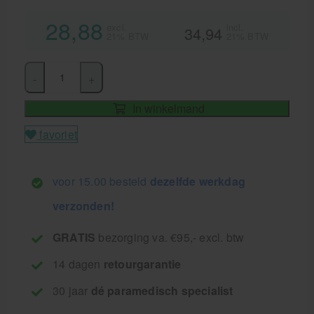
28,88
excl.
incl.
34,94
21% BTW
21% BTW
-
+
In winkelmand
favoriet
voor 15.00 besteld
dezelfde werkdag
verzonden!
GRATIS
bezorging va. €95,- excl. btw
14 dagen
retourgarantie
30 jaar
dé paramedisch specialist