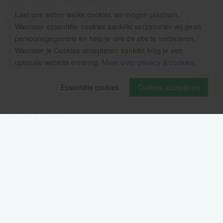
Aanmelden nieuwsbrief
Laat ons weten welke cookies we mogen plaatsen.
Als eerste op de hoogte zijn van het laatste nieuws:
Wanneer essentiële cookies aanklikt verzamelen wij geen
persoonsgegevens en help je ons de site te verbeteren.
Wanneer je Cookies accepteren aanklikt krijg je een
optimale website ervaring.
Meer over privacy & cookies
.
Essentiële cookies
Cookies accepteren
Volg ons op
Verzendinformatie / retourbeleid
Sitemap
Disclaimer