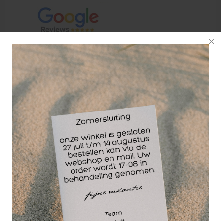
Handige watertas voor gebruik op en rond het
sportveld.
De waterzak is al jaren een fenomeen in het
voetballen, hockey en vele andere sporten. De
watertas hoort standaard tot de uitrusting van iedere
(sport-)verzorger. Voorzien van 2 zijvakken en een
voorvak met klittenband. De waterzak is gemaakt
van een stevig nylon en heeft een inhoud van 8 liter.
Voordelen PRO watertas;
Sterk nylon
Lekt niet
ruimte voor 2 bidons en andere kleine