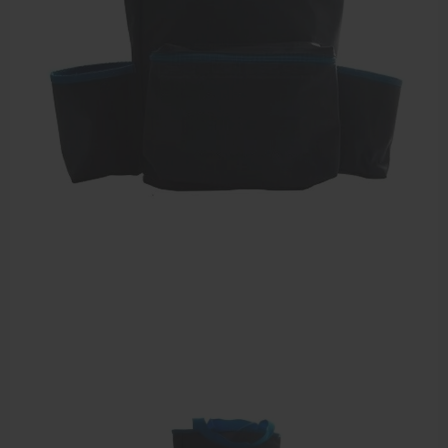
Farmaceutische artikelen
Verzorgingskoffers | Bidonkratten
Voedingssupplementen
Huidverzorging
Massage
Massagetafels
Sportbraces
EHBO en BHV
Pedicure artikelen
Behandelstoel elektrisch
Aanbiedingen groothandel fysiotherapie en massage