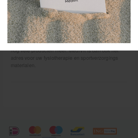
materialen en/of spons
De watertas van PROis één van de vele
sportverzorgingsproducten die bij Sport Lavit te
vinden is. In het ruime assortiment vindt u
watertassen, waterzakken, sponsen, coldpacks en
nog vele producten meer. MediVit is dan ook hét
adres voor uw fysiotherapie en sportverzorgings
materialen.