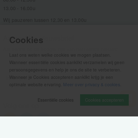
13.00 - 16.00u
Wij pauzeren tussen 12.30 en 13.00u
Aanmelden nieuwsbrief
Cookies
Als eerste op de hoogte zijn van het laatste nieuws:
Laat ons weten welke cookies we mogen plaatsen.
Wanneer essentiële cookies aanklikt verzamelen wij geen
persoonsgegevens en help je ons de site te verbeteren.
Wanneer je Cookies accepteren aanklikt krijg je een
optimale website ervaring.
Meer over privacy & cookies
.
Essentiële cookies
Cookies accepteren
Volg ons op