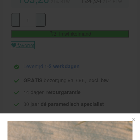
124,94
21% BTW
21% BTW
-
+
In winkelmand
favoriet
Levertijd
1-2 werkdagen
GRATIS
bezorging va. €95,- excl. btw
14 dagen
retourgarantie
30 jaar
dé paramedisch specialist