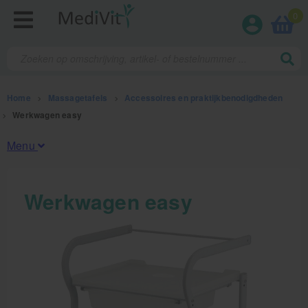
0
Home
>
Massagetafels
>
Accessoires en praktijkbenodigdheden
>
Werkwagen easy
Menu
Fysiotherapieproducten
Werkwagen easy
Verbruiksmaterialen
Massage
Massagetafels