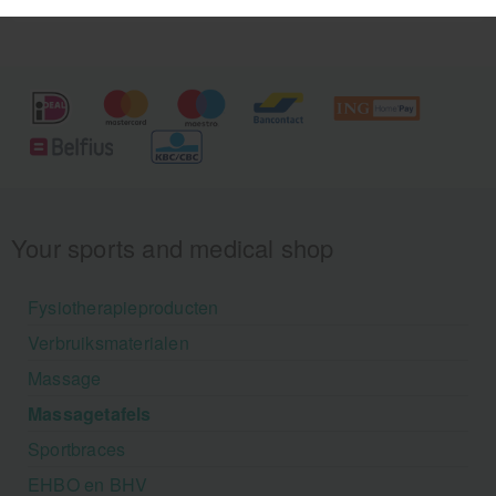
Your sports and medical shop
Fysiotherapieproducten
Verbruiksmaterialen
Massage
Massagetafels
Sportbraces
EHBO en BHV