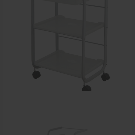
Elektrische massagetafels
Mobiele massagetafels
Massagebanken elektrisch
Massagebedden
Massagestoel
Behandeltafels
Behandelstoelen
Massagekussens en massagerollen
Accessoires en praktijkbenodigdheden
Sportbraces
EHBO en BHV
Pedicure artikelen