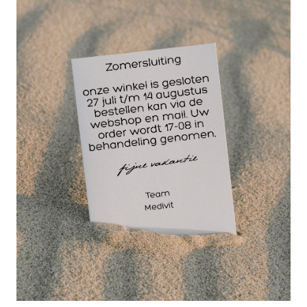
De werkwagen easy heeft drie etages waarvan 1
etage een lade bevat zodat er spullen in
opgeborgen kan worden. De easy werkwagen is
verrijdbaar door softwielen en dus geschikt voor
iedere vloertype. Onmisbaar in iedere praktijkruimte
maar ook uitermate geschikt voor ambulante
werkzaamheden.
Kleur: wit
L x B x H: 33 x 48 x 84 cm.
Lade: 1
Etages: 3
Garantie: 1 jaar