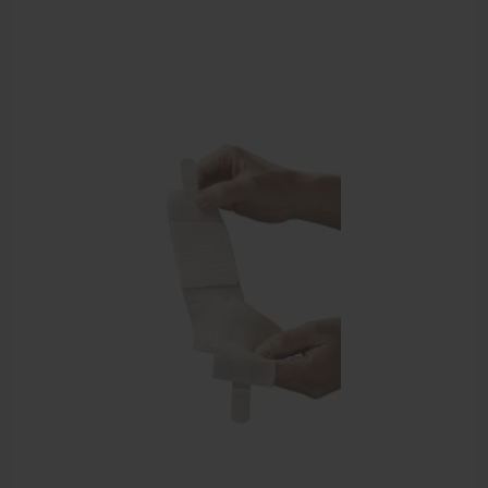
Behandelstoel elektrisch
Aanbiedingen groothandel fysiotherapie en massage
Cursussen
Krukken