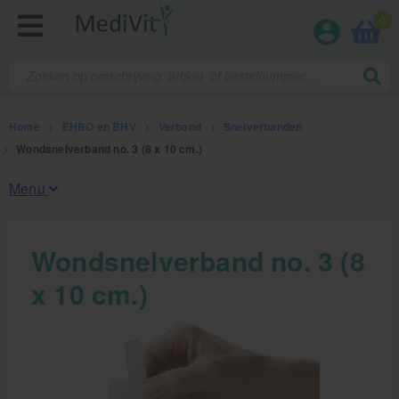
0
Home
>
EHBO en BHV
>
Verband
>
Snelverbanden
>
Wondsnelverband no. 3 (8 x 10 cm.)
Menu
Fysiotherapieproducten
Wondsnelverband no. 3 (8
x 10 cm.)
Verbruiksmaterialen
Massage
Massagetafels