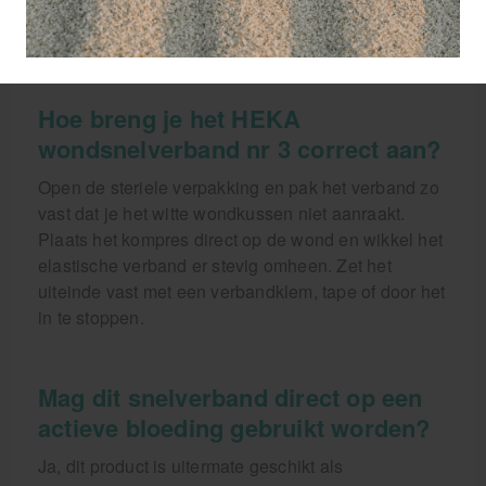
van 8x10 cm, ideaal voor middelgrote tot grotere
wonden.
Hoe breng je het HEKA
wondsnelverband nr 3 correct aan?
Open de steriele verpakking en pak het verband zo
vast dat je het witte wondkussen niet aanraakt.
Plaats het kompres direct op de wond en wikkel het
elastische verband er stevig omheen. Zet het
uiteinde vast met een verbandklem, tape of door het
in te stoppen.
Mag dit snelverband direct op een
actieve bloeding gebruikt worden?
Ja, dit product is uitermate geschikt als