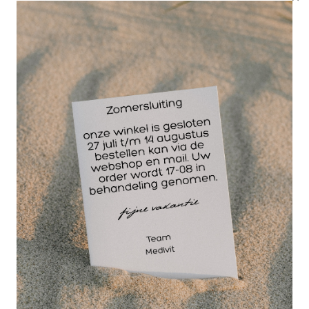
praktijk of sporttas
Met het individueel en steriel verpakte HEKA
wondsnelverband nr 3 ben je altijd voorbereid op
medische noodgevallen. Of je nu een
sportevenement begeleidt, acute traumazorg
verleent of je fysiotherapiepraktijk bevoorraadt: dit
snelverband biedt de professionele
betrouwbaarheid die je zoekt. Bestel je HEKA
verbandstoffen voordelig en snel bij Medivit – jouw
medische groothandel.
Wat is het verschil tussen HEKA
wondsnelverband Nr2 en Nr3?
Het verschil zit in de afmeting van het wondkussen.
Model Nr 2 heeft een kompres van 6x8 cm, terwijl
model Nr 3 is uitgerust met een groter wondkussen