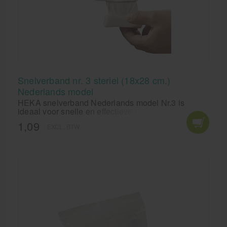
Snelverband nr. 3 steriel (18x28 cm.)
Nederlands model
HEKA snelverband Nederlands model Nr.3 is
ideaal voor snelle en effectieve bedekking van de
bloedende wond. Het HEKA snelverband
1,09
EXCL. BTW
Nederlands model is met name geschikt voor
EHBO-gebruik en onmisbaar in de verbandtrommel.
Het kompres is absorberend en gemaakt van
geperste vebandwatten. HEKA snelverband
Nederlands model heeft aan twee zijden een licht
elastich hydrofiel windsel vastgenaaid.