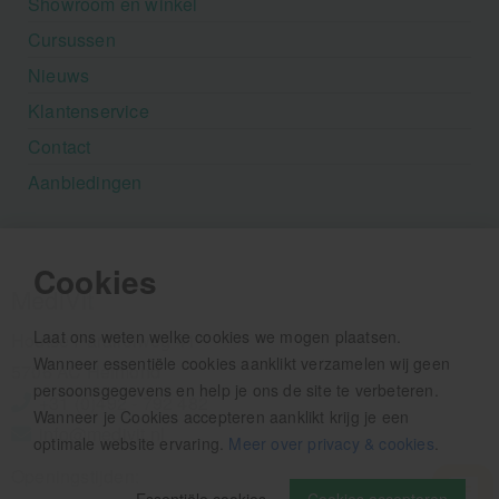
Showroom en winkel
Cursussen
Nieuws
Klantenservice
Contact
Aanbiedingen
Cookies
MediVit
Laat ons weten welke cookies we mogen plaatsen.
Houtse Parallelweg 41
Wanneer essentiële cookies aanklikt verzamelen wij geen
5706 AC Helmond
persoonsgegevens en help je ons de site te verbeteren.
+31 (0)492 - 792 482
Wanneer je Cookies accepteren aanklikt krijg je een
info@medivit.nl
optimale website ervaring.
Meer over privacy & cookies
.
Openingstijden: