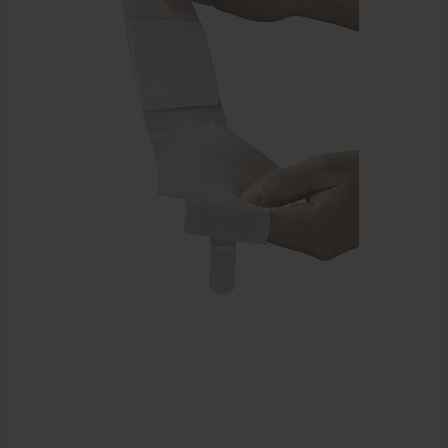
Sportbraces
EHBO en BHV
Verbandtrommels
Pleisters
Verband
Brandwonden verzorging
Desinfectie middelen
Handschoenen en bescherming
Medische hulpmiddelen
Veiligheidshesjes
Diversen EHBO en BHV
Pedicure artikelen