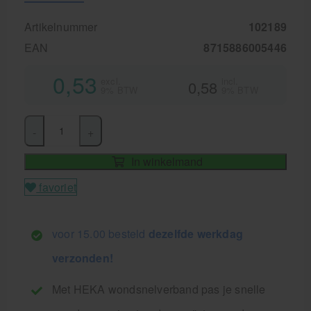
Artikelnummer
102189
EAN
8715886005446
0,53
excl.
incl.
0,58
9% BTW
9% BTW
-
+
In winkelmand
favoriet
voor 15.00 besteld
dezelfde werkdag
verzonden!
Met HEKA wondsnelverband pas je snelle