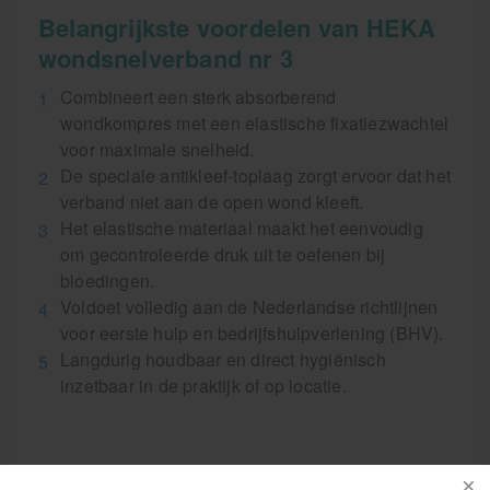
Belangrijkste voordelen van HEKA
wondsnelverband nr 3
Combineert een sterk absorberend
wondkompres met een elastische fixatiezwachtel
voor maximale snelheid.
De speciale antikleef-toplaag zorgt ervoor dat het
verband niet aan de open wond kleeft.
Het elastische materiaal maakt het eenvoudig
om gecontroleerde druk uit te oefenen bij
bloedingen.
Voldoet volledig aan de Nederlandse richtlijnen
voor eerste hulp en bedrijfshulpverlening (BHV).
Langdurig houdbaar en direct hygiënisch
inzetbaar in de praktijk of op locatie.
Professionele kwaliteit voor jouw