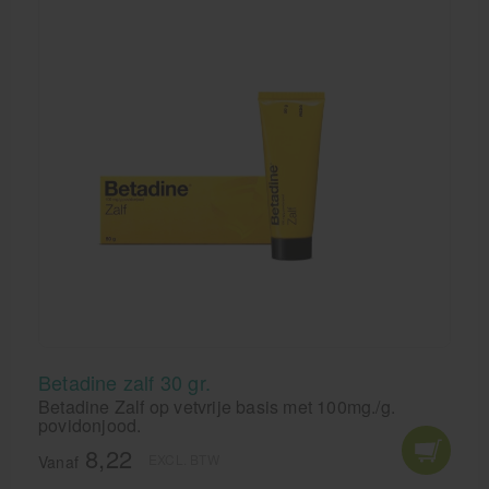
Betadine zalf 30 gr.
Betadine Zalf op vetvrije basis met 100mg./g.
povidonjood.
8,22
EXCL. BTW
Vanaf