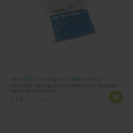
Heka ERT Training set EHBO en BHV
Heka ERT Training set voor oefenen en instructie
van EHBO cursussen. Naar richtlijnen van het
oranje kruis en NIBHV per september 2016.
1,79
EXCL. BTW