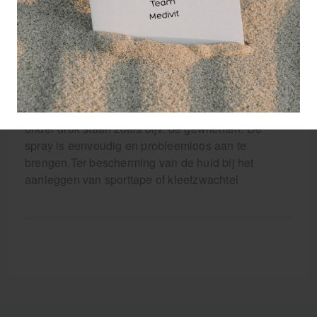
De sneldrogende film beschermt de wond tegen
contaminatie van bacteriën en vloeistoffen. De film
kan op alle oppervlakkige wonden worden
toegepast. De film is waterdicht waardoor de huid
gewassen kan worden zonder dat de film of de
wond beschadigd wordt. De film is soepel en
elastisch en blijft intact over huidgedeelten die vaak
onder druk staan zoals bijv. de gewrichten. De
spray is eenvoudig en probleemloos aan te
brengen.Ter bescherming van de huid bij het
aanleggen van sporttape of kleefzwachtel