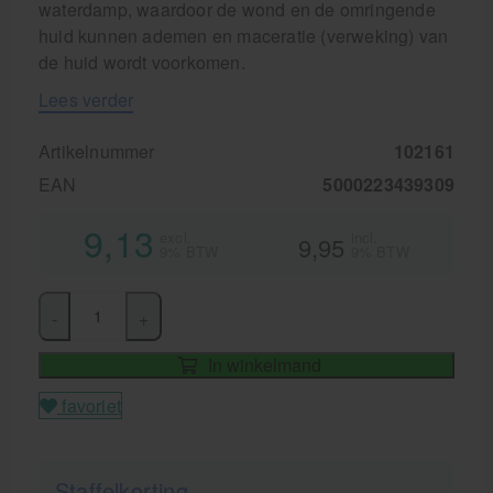
waterdamp, waardoor de wond en de omringende
huid kunnen ademen en maceratie (verweking) van
de huid wordt voorkomen.
Lees verder
Artikelnummer
102161
EAN
5000223439309
9,13
excl.
incl.
9,95
9% BTW
9% BTW
-
+
In winkelmand
favoriet
Staffelkorting