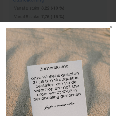
Vanaf 2 stuks
8,22 (-10 %)
Vanaf 5 stuks
7,76 (-15 %)
voor 15.00 besteld
dezelfde werkdag
verzonden!
GRATIS
bezorging va. €95,- excl. btw
14 dagen
retourgarantie
30 jaar
dé paramedisch specialist