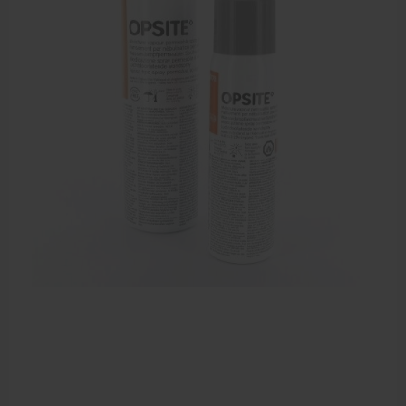
EHBO en BHV
Verbandtrommels
Pleisters
Verband
Brandwonden verzorging
Desinfectie middelen
Handschoenen en bescherming
Medische hulpmiddelen
Veiligheidshesjes
Diversen EHBO en BHV
Pedicure artikelen