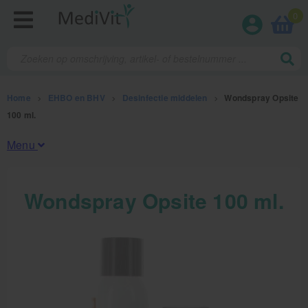
0
Home
>
EHBO en BHV
>
Desinfectie middelen
>
Wondspray Opsite
100 ml.
Menu
Fysiotherapieproducten
Wondspray Opsite 100 ml.
Verbruiksmaterialen
Massage
Massagetafels
Sportbraces