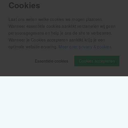
Cookies
Aanmelden nieuwsbrief
Laat ons weten welke cookies we mogen plaatsen.
Als eerste op de hoogte zijn van het laatste nieuws:
Wanneer essentiële cookies aanklikt verzamelen wij geen
persoonsgegevens en help je ons de site te verbeteren.
Wanneer je Cookies accepteren aanklikt krijg je een
optimale website ervaring.
Meer over privacy & cookies
.
Essentiële cookies
Cookies accepteren
Volg ons op
Verzendinformatie / retourbeleid
Sitemap