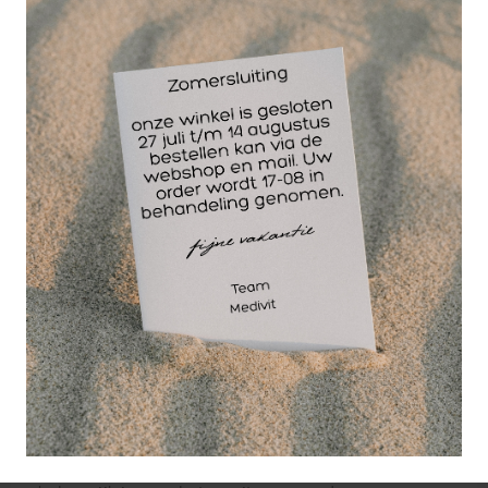
iedereen die een snelle genezing van wonden
nastreeft. Het biedt een effectieve bescherming
tegen bacteriën en andere schadelijke micro-
organismen, waardoor het risico op infecties
aanzienlijk wordt verminderd. De antimicrobiële
eigenschappen van de wondspray dragen bij aan
een versneld genezingsproces, waardoor de wond
sneller kan herstellen.
Hoe wordt Opsite wondspray gebruikt?
Het gebruik van Opsite wondspray is eenvoudig en
efficiënt. Reinig eerst de wond grondig met een
desinfecterende zeep en dep deze droog. Schud de
Opsite wondspray goed voor gebruik. Spray
vervolgens een dun laagje Opsite wondspray op de
wond, totdat deze volledig bedekt is. Het
transparante karakter van de wondspray zorgt
ervoor dat de wond nog steeds zichtbaar blijft, wat