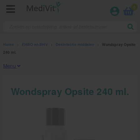
0
Home
>
EHBO en BHV
>
Desinfectie middelen
>
Wondspray Opsite
240 ml.
Menu
Fysiotherapieproducten
Wondspray Opsite 240 ml.
Verbruiksmaterialen
Massage
Massagetafels
Sportbraces