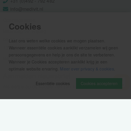
+31 (0)492 - 792 482
info@medivit.nl
Openingstijden:
Cookies
Maandag t/m vrijdag
08.00 - 12.30u
Laat ons weten welke cookies we mogen plaatsen.
13.00 - 16.00u
Wanneer essentiële cookies aanklikt verzamelen wij geen
persoonsgegevens en help je ons de site te verbeteren.
Wij pauzeren tussen 12.30 en 13.00u
Wanneer je Cookies accepteren aanklikt krijg je een
optimale website ervaring.
Meer over privacy & cookies
.
Aanmelden nieuwsbrief
Essentiële cookies
Cookies accepteren
Als eerste op de hoogte zijn van het laatste nieuws: