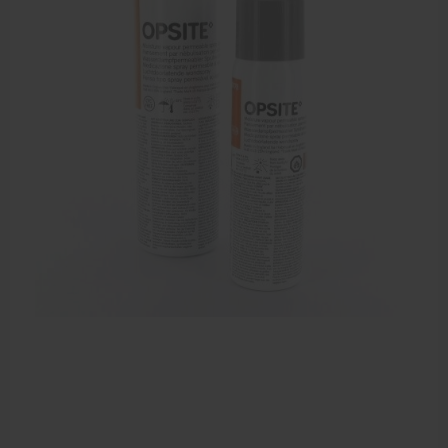
EHBO en BHV
Verbandtrommels
Pleisters
Verband
Brandwonden verzorging
Desinfectie middelen
Handschoenen en bescherming
Medische hulpmiddelen
Veiligheidshesjes
Diversen EHBO en BHV
Pedicure artikelen