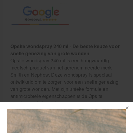
Opsite wondspray 240 ml - De beste keuze voor
snelle genezing van grote wonden
Opsite wondspray 240 ml is een hoogwaardig
medisch product van het gerenommeerde merk
Smith en Nephew. Deze wondspray is speciaal
ontwikkeld om te zorgen voor een snelle genezing
van grote wonden. Met zijn unieke formule en
antimicrobiële eigenschappen is de Opsite
wondspray de beste keuze voor optimale
wondverzorging.
Waarom Opsite wondspray gebruiken?
Opsite wondspray is een essentieel product voor