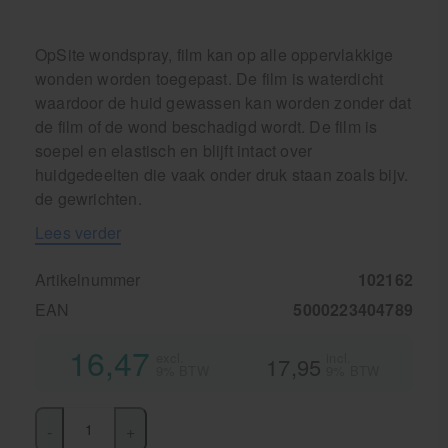
OpSite wondspray, film kan op alle oppervlakkige
wonden worden toegepast. De film is waterdicht
waardoor de huid gewassen kan worden zonder dat
de film of de wond beschadigd wordt. De film is
soepel en elastisch en blijft intact over
huidgedeelten die vaak onder druk staan zoals bijv.
de gewrichten.
Lees verder
Artikelnummer
102162
EAN
5000223404789
16,47
excl.
incl.
17,95
9% BTW
9% BTW
-
+