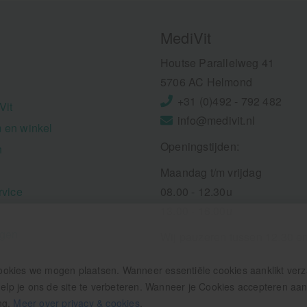
MediVit
Houtse Parallelweg 41
5706 AC Helmond
+31 (0)492 - 792 482
Vit
info@medivit.nl
 en winkel
Openingstijden:
n
Maandag t/m vrijdag
rvice
08.00 - 12.30u
13.00 - 16.00u
ngen
Wij pauzeren tussen 12.30 e
ookies we mogen plaatsen. Wanneer essentiële cookies aanklikt ver
p je ons de site te verbeteren. Wanneer je Cookies accepteren aankl
ng.
Meer over privacy & cookies
.