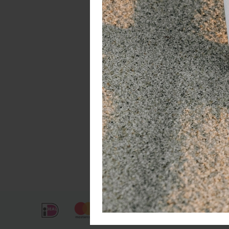
da
De
de
ge