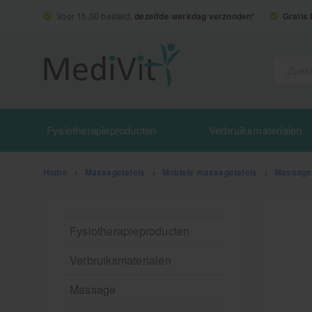
Voor 15.00 besteld,
dezelfde werkdag verzonden*
Gratis
Fysiotherapieproducten
Verbruiksmaterialen
Home
>
Massagetafels
>
Mobiele massagetafels
>
Massaget
Fysiotherapieproducten
Verbruiksmaterialen
Massage