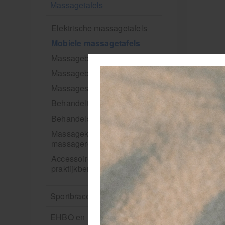
Massagetafels
Elektrische massagetafels
Mobiele massagetafels
Massagebanken elektrisch
Massagebedden
Massagestoel
Behandeltafels
Behandelstoelen
Massagekussens en
massagerollen
Accessoires en
praktijkbenodigdheden
Sportbraces
EHBO en BHV