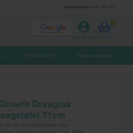
Klantenservice
0492 792 482
0
winkelmand
mijn account
es
EHBO en BHV
Pedicure artikelen
Growth Draagtas
sagetafel 71cm
s van het merk ZenGrowth voor
tafels met een breedte tot 71cm. Deze