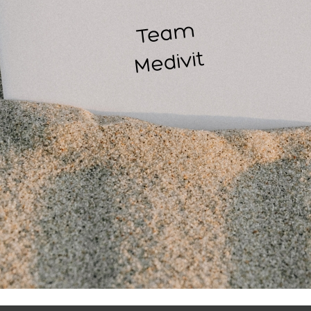
n 71 centimeter breed.
 tas wordt geleverd met een riem en een groot vak, dit is s
kens of zelfs een kleine massagekruk kan mee. Ook is de tas 
bruikt en hierdoor makkelijk op te bergen.