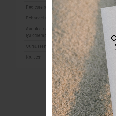
Pedicure artikelen
Behandelstoel elektrisch
Aanbiedingen groothandel
fysiotherapie en massage
Is
Cursussen
ku
ku
Krukken
ma
De
st
ie
ta
sc
We
af