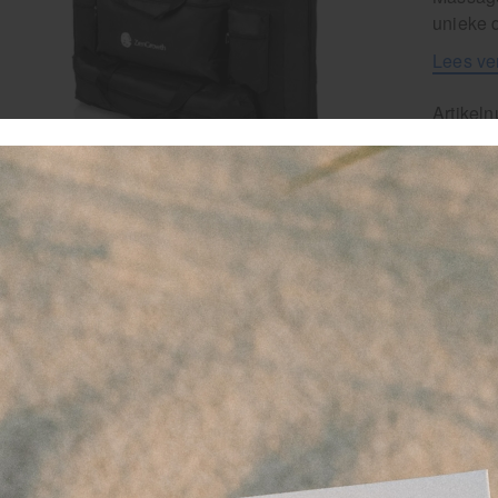
unieke 
Lees ve
Artikel
3
-
favor
Le
G
14
30