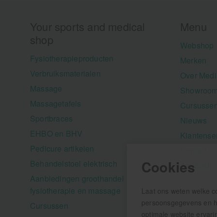
Your sports and medical
Menu
shop
Webshop
Fysiotherapieproducten
Merken
Verbruiksmaterialen
Over Medi
Massage
Showroom
Massagetafels
Cursusse
Sportbraces
Nieuws
EHBO en BHV
Klantense
Pedicure artikelen
Contact
Cookies
Behandelstoel elektrisch
Aanbiedi
Aanbiedingen groothandel
fysiotherapie en massage
Laat ons weten welke c
persoonsgegevens en hel
Cursussen
optimale website ervari