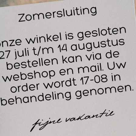
 het voor u belangrijk om een massagetafel gemakkelijk en er
nnen vervoeren? Dan is dit de perfecte massagetafel draagtas
nt gemakkelijk van locatie naar locatie met deze stevige tas v
ssagetafels.
 draagtas is aan de onderkant versterkt met extra nylon patch
evige stiknaden. Het merk van de massagetafel tas is van Ze
der merk tafel past hierin met een maximale hoogte van 71 ce
s bestaat uit een goede duurzame kwaliteit nylon en er zit een 
heuren.
es wel gewaakt voor dat de massagetafel draagtas niet gema
metingen dan bijvoorbeeld de ZenGrowth Nimman. Koop deze t