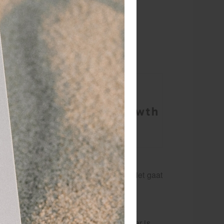
gonmisch te
 voor u. U
oor
es en extra
nGrowth, maar
ntimeter. De
sterke ritsleuting aan vast zodat het niet gaat
akt is voor massagetafels van andere
as niet zodra uw massagetafel breder is