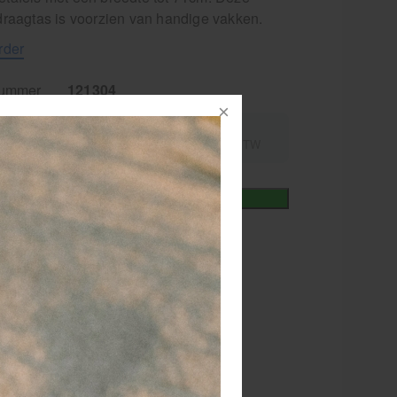
draagtas is voorzien van handige vakken.
rder
nummer
121304
3,05
excl.
incl.
39,99
21% BTW
21% BTW
+
In winkelmand
iet
vertijd
1-2 werkdagen
RATIS
bezorging va. €95,- excl. btw
 dagen
retourgarantie
 jaar
dé paramedisch specialist