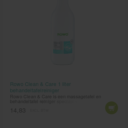
Rowo Clean & Care 1 liter
behandeltafelreiniger
Rowo Clean & Care is een massagetafel en
behandeltafel reiniger speciaal ontwikkeld voor de
dagelijkse reiniging van uw behandelbank. De
14,83
EXCL. BTW
samenstelling van Rowo Clean & Care tafel reiniger
is veilig voor gebruik op Skai-leder, kunststof en
rubber oppervlakken.