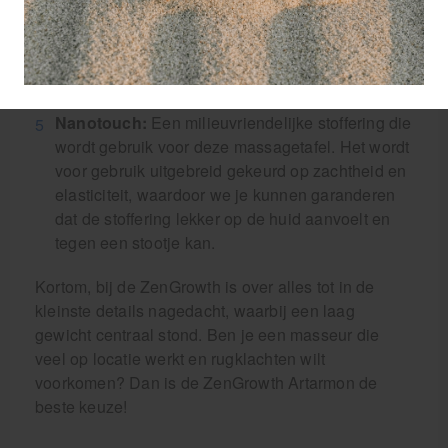
aluminium van vliegtuigkwaliteit in combinatie
met anti slip poten en extra stabilisator balken
zorgt ervoor dat deze massagetafel altijd stevig
op de grond staat en niet begint met kraken of
piepen.
Nanotouch:
Een milieuvriendelijke stoffering die
wordt gebruik voor deze massagetafel. Het wordt
voor gebruik uitgebreid gekeurd op zachtheid en
elasticiteit, waardoor we je kunnen garanderen
dat de stoffering lekker op de huid aanvoelt en
tegen een stootje kan.
Kortom, bij de ZenGrowth is over alles tot in de
kleinste details nagedacht, waarbij een laag
gewicht centraal stond. Ben je een masseur die
veel op locatie werkt en rugklachten wilt
voorkomen? Dan is de ZenGrowth Artarmon de
beste keuze!