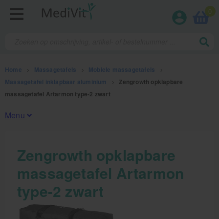
0
Home
>
Massagetafels
>
Mobiele massagetafels
>
Massagetafel inklapbaar aluminium
>
Zengrowth opklapbare
massagetafel Artarmon type-2 zwart
Menu
Fysiotherapieproducten
Zengrowth opklapbare
massagetafel Artarmon
Verbruiksmaterialen
type-2 zwart
Massage
Massagetafels