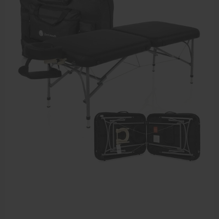
Elektrische massagetafels
Mobiele massagetafels
Massagebanken elektrisch
Massagebedden
Massagestoel
Behandeltafels
Behandelstoelen
Massagekussens en massagerollen
Accessoires en praktijkbenodigdheden
Sportbraces
EHBO en BHV
Pedicure artikelen