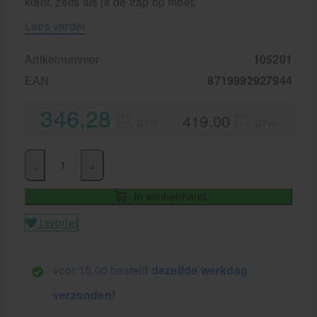
klant, zelfs als je de trap op moet.
Lees verder
Artikelnummer
105201
EAN
8719992927944
346,28
excl.
incl.
419,00
21% BTW
21% BTW
-
+
In winkelmand
favoriet
voor 15.00 besteld
dezelfde werkdag
verzonden!