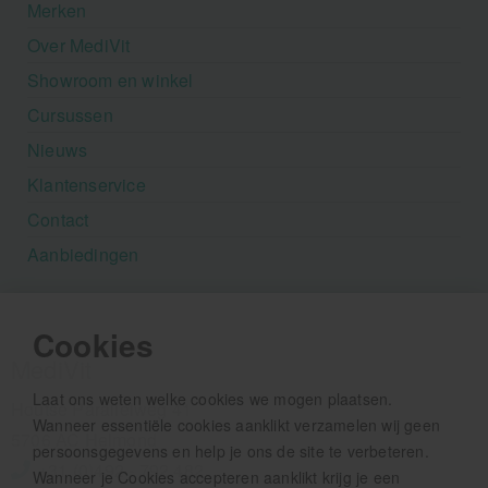
Merken
Over MediVit
Showroom en winkel
Cursussen
Nieuws
Klantenservice
Contact
Aanbiedingen
Cookies
MediVit
Laat ons weten welke cookies we mogen plaatsen.
Houtse Parallelweg 41
Wanneer essentiële cookies aanklikt verzamelen wij geen
5706 AC Helmond
persoonsgegevens en help je ons de site te verbeteren.
+31 (0)492 - 792 482
Wanneer je Cookies accepteren aanklikt krijg je een