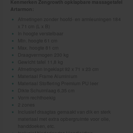
Kenmerken Zengrowth opklapbare massagetafel
Artarmon:
Afmetingen zonder hoofd- en armleuningen 184
x 71 cm (L x B)
In hoogte verstelbaar
Min. hoogte 61 cm
Max. hoogte 81 cm
Draagvermogen 230 kg
Gewicht tafel 11,8 kg
Afmetingen ingeklapt 92 x 71 x 23 cm
Materiaal Frame Aluminium
Materiaal Stoffering Premium PU leer
Dikte Schuimlaag 6,35 cm
Vorm rechthoekig
2 zones
Inclusief draagtas gemaakt van dik en sterk
materiaal met extra opbergruimte voor olie,
handdoeken, etc.