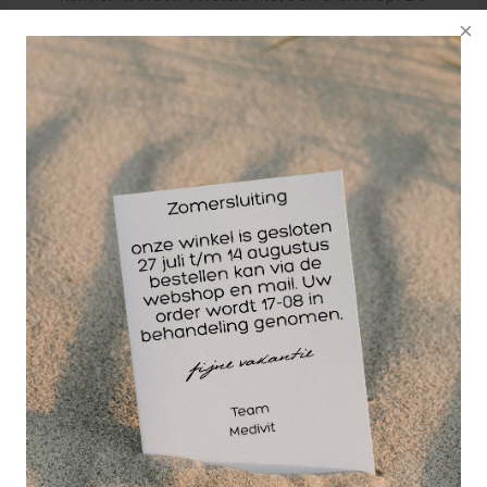
tafelpoten hebben bewust een semironde vorm,
zodat deze niet rond kunnen draaien wanneer de
hoogte wordt aangepast. Daarnaast kunnen de
accessoires van de massagetafel gemakkelijk
aan de onderkant van de massagetafel worden
vastgezet met het behulp van hoge kwaliteit
klittenband.
FeatherWeight Matras:
Een unieke
gepatenteerde nylon matrasbodem voor deze
massagetafel zorgt ervoor dat de massagetafel
zo’n 3 kilogram lichter is dan massagetafels met
een houten matrasbodem zonder dat dit ten
koste gaat van de kwaliteit en stevigheid van de
massagetafel. Deze massagetafel weegt
hierdoor slechts 11,8 kg (ja je lees het écht
goed!).
Sturdy & Quiet:
Een unieke compositie van
hoge kwaliteit scharnieren en het gebruik van