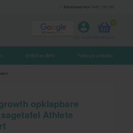
Klantenservice
0492 792 482
0
winkelmand
mijn account
es
EHBO en BHV
Pedicure artikelen
zwart
growth opklapbare
sagetafel Athlete
rt