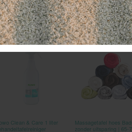
ellicht ook interessant
owo Clean & Care 1 liter
Massagetafel hoes Bad
ehandeltafelreiniger
zonder uitsparing | 65-7