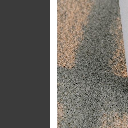
G
5 
2 
L