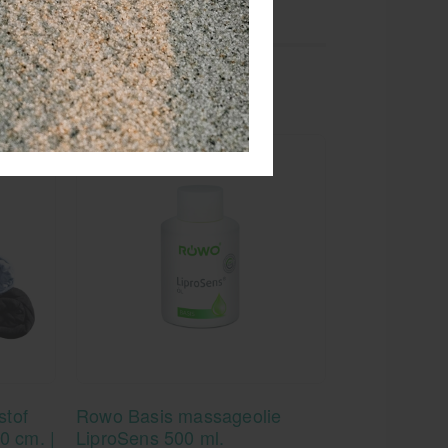
stof
Rowo Basis massageolie
0 cm. |
LiproSens 500 ml.