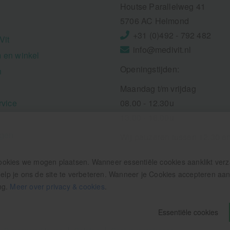
Houtse Parallelweg 41
5706 AC Helmond
+31 (0)492 - 792 482
Vit
info@medivit.nl
 en winkel
Openingstijden:
n
Maandag t/m vrijdag
rvice
08.00 - 12.30u
13.00 - 16.00u
ngen
Wij pauzeren tussen 12.30 e
ookies we mogen plaatsen. Wanneer essentiële cookies aanklikt ver
p je ons de site te verbeteren. Wanneer je Cookies accepteren aankl
ng.
Meer over privacy & cookies
.
Essentiële cookies