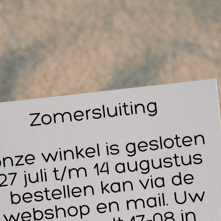
ouw je je een breuk met je massagetafel van sportclub naar s
stel dan de Athlete van Zengrowth.
ze massagetafel weegt niet meer dan 17,5kg. Er is gebruik g
rdt gebruikt in de productie van vliegtuigen. Deze aluminiums
wicht en kraakt niet. De stelpoten hebben een makkelijk Loc
 op de juiste hoogte staan.
 vulling van deze massagetafel bestaat uit een 5cm 3-laags 
nGrowth Nimman gebruik maakt van zacht schuim, is er bij 
t gebruik van een harder schuimsoort dat beter ondersteunt. 
ep tissue, omdat je op die manier echt druk kunt zetten op de 
ssagetafel aan het verplaatsen bent.
 stoffering van de massagetafel is gemaakt van PVC leer dat s
notouch PU leer. Het PVC leer is meer resistent tegen zweet 
enmerken Zengrowth opklapbare massagetafel Athlete: