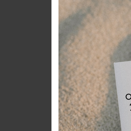
sj
Be
De
wo
ge
zo
De
Ze
he
de
ma
De
Na
K