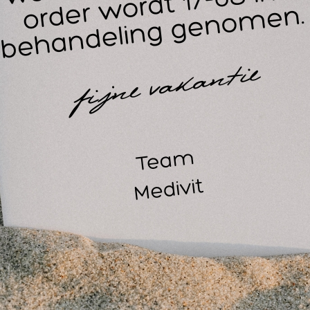
Afmetingen zonder hoofd- en armleuningen 184 x 63,5cm (L 
In hoogte verstelbaar
Min. hoogte 61 cm
Max. hoogte 81 cm
Draagvermogen 230 kg
Gewicht tafel 17,5 kg
Afmetingen ingeklapt 92 x 63,5 x 23 cm
Materiaal Frame Aluminium
Materiaal Stoffering Premium PVC leer
Dikte Schuimlaag 5 cm
Vorm rechthoekig
3 zones
Inclusief draagtas gemaakt van dik en sterk materiaal
arantiebepaling op basis van Carry-in, onder voorbehoud
jaar garantie op het frame
jaar garantie op het matras
et op: de massagetafel wordt zonder hoofdsteun frame en 