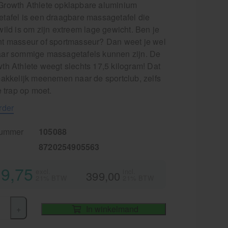
rowth Athlete opklapbare aluminium
tafel is een draagbare massagetafel die
ild is om zijn extreem lage gewicht. Ben je
t masseur of sportmasseur? Dan weet je wel
ar sommige massagetafels kunnen zijn. De
th Athlete weegt slechts 17,5 kilogram! Dat
makkelijk meenemen naar de sportclub, zelfs
e trap op moet.
rder
nummer
105088
8720254905563
9,75
excl.
incl.
399,00
21% BTW
21% BTW
+
In winkelmand