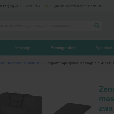
 bezorging
va. €95 excl. (NL)
30 jaar
dé sportmedische specialist
Massage
Massagetafels
Sportbrac
afel inklapbaar aluminium
>
Zengrowth opklapbare massagetafel Athlete 
Zen
mas
zwa