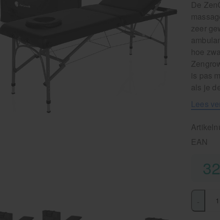
De ZenG
massage
zeer gew
ambulan
hoe zwa
Zengrow
is pas 
als je d
Lees ve
Artikel
EAN
32
-