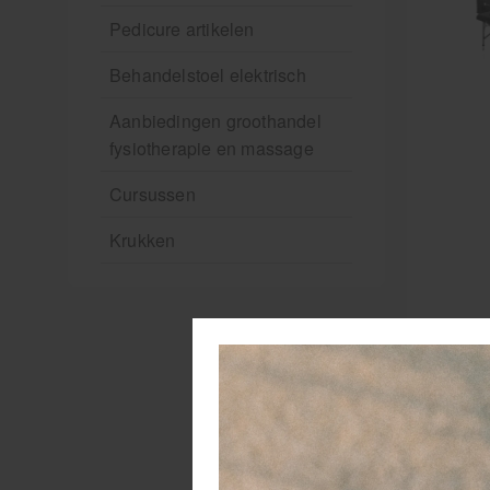
Pedicure artikelen
Behandelstoel elektrisch
Aanbiedingen groothandel
fysiotherapie en massage
Cursussen
Krukken
De
ee
ma
ho
sj