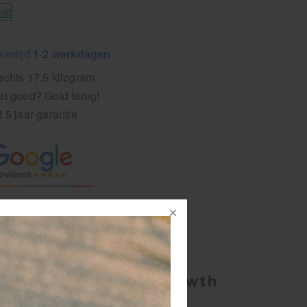
iet
vertijd
1-2 werkdagen
echts 17,5 kilogram
et goed? Geld terug!
t 5 jaar garantie
les draait om
van de
 werkt? Dan
en het
rtmasseur en