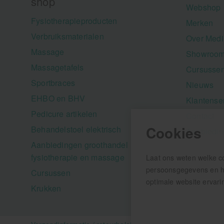
shop
Webshop
Fysiotherapieproducten
Merken
Verbruiksmaterialen
Over Medi
Massage
Showroom
Massagetafels
Cursusse
Sportbraces
Nieuws
EHBO en BHV
Klantense
Pedicure artikelen
Contact
Cookies
Behandelstoel elektrisch
Aanbiedi
Aanbiedingen groothandel
fysiotherapie en massage
Laat ons weten welke c
persoonsgegevens en hel
Cursussen
optimale website ervari
Krukken