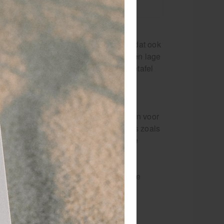
portclub?
emaakt van hoge kwaliteit aluminium dat ook
oort staat bekend om zijn stevigheid en lage
k&Go systeem. Dus je hebt je massagetafel
Halfhard CareFoam. Daar waar bij de
de ZenGrowth Artarmon bewust gekozen voor
Dit is perfect voor zwaardere massages zoals
cliënt, en niet enkel het schuim van de
tugger en steviger is dan het reguliere
en olie.