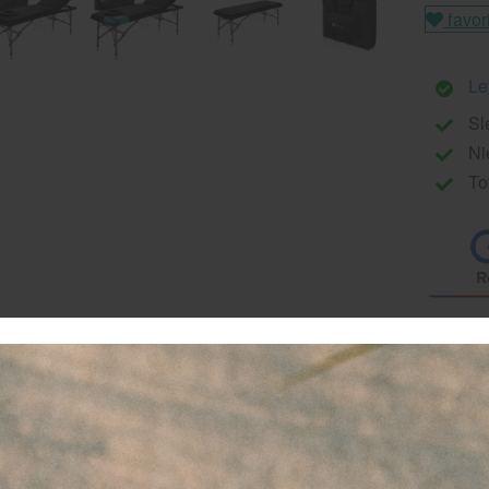
favor
Le
Sl
Ni
To
 ZenGrowth Athlete is een aluminium massagetafel waarbij al
n laag gewicht zónder dat dit ten koste gaat van de kwaliteit 
ssagetafel. Ben je een ambulant masseur die veel op locatie
even we je waarschijnlijk niet uit te leggen hoeveel uitdaging
ouwen van een massagetafel met zich meebrengt. Ben je spo