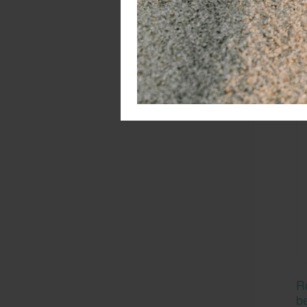
W
R
b