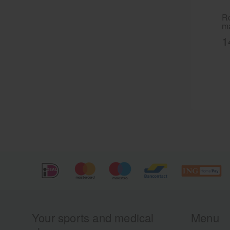
R
ma
re
1
de
be
va
re
Sk
op
Your sports and medical
Menu