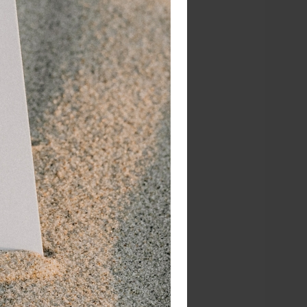
x B)
 van normaal gebruik:
armplankje geleverd.