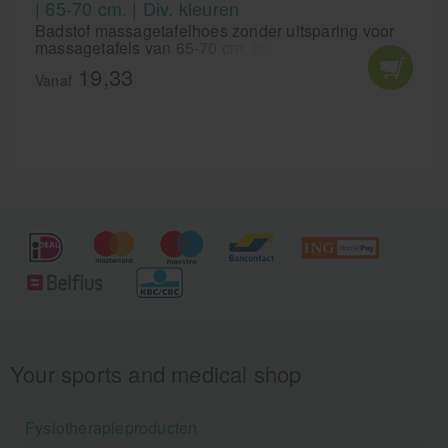
| 65-70 cm. | Div. kleuren
Badstof massagetafelhoes zonder uitsparing voor
massagetafels van 65-70 cm. breed. Op zoek naar
een zachte badstof massagetafelhoes zonder
19,33
gezichtsuitsparing? Bescherm je behandelbank
Vanaf
(65-70 cm breed) en bied je cliënten optimaal
comfort. Met rondom elastiek voor een perfecte
pasvorm. Verkrijgbaar in diverse kleuren!
Your sports and medical shop
Fysiotherapieproducten