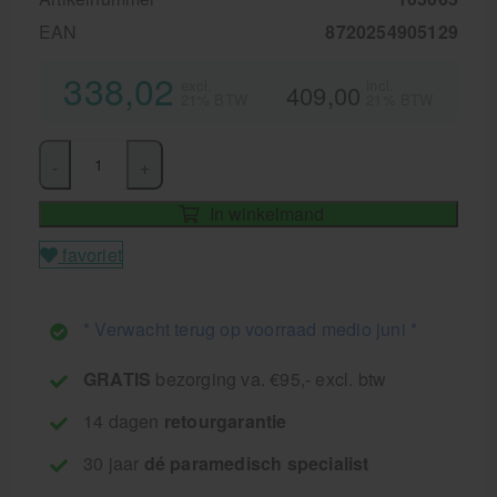
EAN
8720254905129
338,02
excl.
incl.
409,00
21% BTW
21% BTW
-
+
In winkelmand
favoriet
* Verwacht terug op voorraad medio juni *
GRATIS
bezorging va. €95,- excl. btw
14 dagen
retourgarantie
30 jaar
dé paramedisch specialist