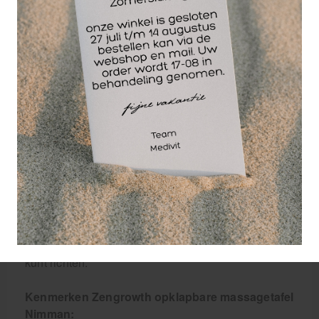
Ultrasoft schuim vormt zich naar het gezicht voor
urenlang comfort.
Stabiliteit en gebruiksgemak in de praktijk
Een professionele tafel moet onder alle
omstandigheden stevig staan en eenvoudig te
transporteren zijn. Het beukenhouten frame is op 4
punten extra verstevigd met stabilisatorbalken,
waardoor de tafel niet wankelt, zelfs niet bij hoge
druk.
De klaptafel wordt standaard geleverd met een
extra stevige draagtas mét wieltjes, zodat u uw
praktijk overal mee naartoe neemt. Van anti-slip
poten tot de ergonomische draaiknoppen; aan alles
is gedacht zodat u zich volledig op de behandeling
kunt richten.
Kenmerken Zengrowth opklapbare massagetafel
Nimman: