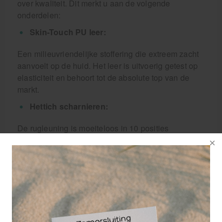
over kwaliteit. Dit merkt u aan de volgende
onderdelen:
Skin-Touch PU leer:
Een milieuvriendelijke stoffering die extreem zacht
aanvoelt op de huid. Het leer is uitvoerig getest op
elasticiteit en behoort tot de absolute top van de
markt.
Hettich scharnieren:
De rugleuning is moeiteloos in 10 posities
verstelbaar dankzij de mechaniek van de Zwitserse
fabrikant Hettich, wereldwijd bekend om hun
ongekende kwaliteit.
Aluminium hoofdsteun:
In tegenstelling tot goedkopere alternatieven, is
deze hoofdsteun extreem robuust. Het kussen van