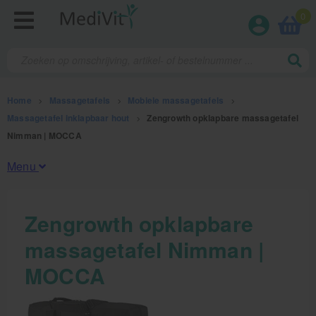
0
Home
>
Massagetafels
>
Mobiele massagetafels
>
Massagetafel inklapbaar hout
>
Zengrowth opklapbare massagetafel
Nimman | MOCCA
Menu
Fysiotherapieproducten
Zengrowth opklapbare
massagetafel Nimman |
Verbruiksmaterialen
MOCCA
Massage
Massagetafels