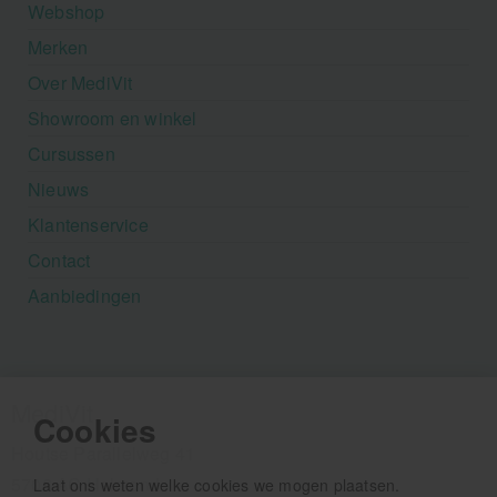
Webshop
Merken
Over MediVit
Showroom en winkel
Cursussen
Nieuws
Klantenservice
Contact
Aanbiedingen
MediVit
Cookies
Houtse Parallelweg 41
5706 AC Helmond
Laat ons weten welke cookies we mogen plaatsen.