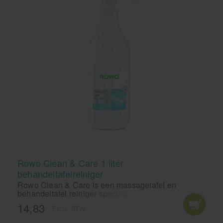
Rowo Clean & Care 1 liter
behandeltafelreiniger
Rowo Clean & Care is een massagetafel en
behandeltafel reiniger speciaal ontwikkeld voor de
dagelijkse reiniging van uw behandelbank. De
14,83
EXCL. BTW
samenstelling van Rowo Clean & Care tafel reiniger
is veilig voor gebruik op Skai-leder, kunststof en