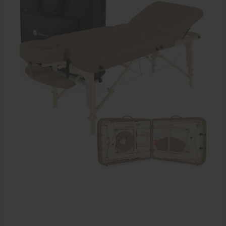
Elektrische massagetafels
Mobiele massagetafels
Massagebanken elektrisch
Massagebedden
Massagestoel
Behandeltafels
Behandelstoelen
Massagekussens en massagerollen
Accessoires en praktijkbenodigdheden
Sportbraces
EHBO en BHV
Pedicure artikelen