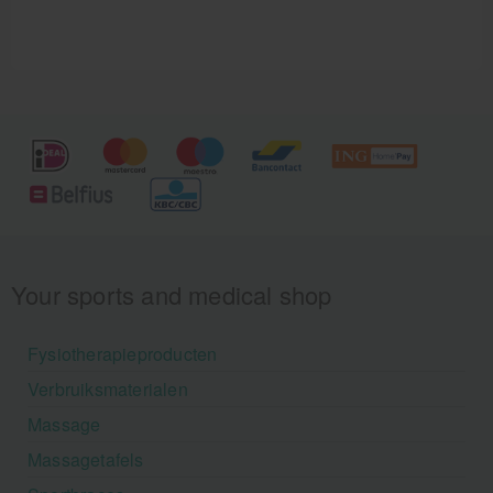
kinderen! Dankzij de hoogwaardige kwaliteit en
betrouwbaarheid van Defibtech Lifeline AED
elektroden bent u verzekerd van een snelle respons
in geval van nood. Met deze elektroden vergroot u
de overlevingskans bij een hartstilstand aanzienlijk.
Your sports and medical shop
Fysiotherapieproducten
Verbruiksmaterialen
Massage
Massagetafels