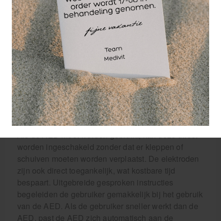
hulpverleners.
Wacht niet langer en maak de Defibtech Lifeline
AED semi-automatisch onderdeel van uw
veiligheidsmaatregelen.
Deze AED is zeer gebruiksvriendelijk, robuust en
vereist weinig onderhoud. Het heeft een
oplichtende aan- en uitknop en oplichtende
schokknop.
Als de AED moet worden gebruikt, kan deze direct
worden ingeschakeld zonder dat er kleppen of
schuiven moeten worden verplaatst. De elektroden
zijn ook direct toegankelijk, wat kostbare tijd
bespaart. Uitgebreide gesproken instructies
begeleiden de gebruiker gemakkelijk bij het gebruik
van de AED. Als de gebruiker sneller werkt dan de
AED, past de AED zich automatisch aan de