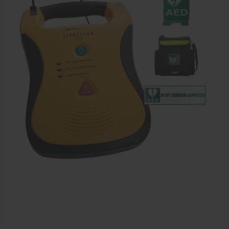
EHBO en BHV
Verbandtrommels
Pleisters
Verband
Brandwonden verzorging
Desinfectie middelen
Handschoenen en bescherming
Medische hulpmiddelen
Veiligheidshesjes
Diversen EHBO en BHV
Pedicure artikelen