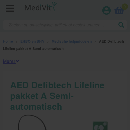
0
Home
>
EHBO en BHV
>
Medische hulpmiddelen
>
AED Defibtech
Lifeline pakket A Semi-automatisch
Menu
Fysiotherapieproducten
AED Defibtech Lifeline
pakket A Semi-
Verbruiksmaterialen
automatisch
Massage
Massagetafels
Sportbraces