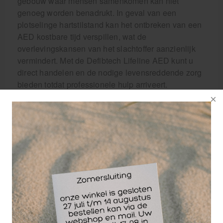
gebouw waar mensen samenkomen kan niet
genoeg worden benadrukt. In geval van een
plotselinge hartstilstand kan het ontbreken van een
AED kostbare tijd verspillen, wat de
overlevingskansen van het slachtoffer aanzienlijk
vermindert. Met de Defibtech Lifeline AED kunt u
direct handelen en de nodige levensreddende zorg
bieden totdat professionele hulp arriveert.
Het is van cruciaal belang om de Defibtech Lifeline
AED semi-automatisch te vinden wanneer u zoekt
naar een betrouwbare AED. Zoek niet verder, want
u hebt zojuist uw zoektocht naar een van de beste
AED's op de markt beëindigd. Wees voorbereid op
noodsituaties en investeer in de levensreddende
mogelijkheden van de Defibtech Lifeline AED semi-
automatisch. Het is de ultieme keuze om levens te
redden en gemoedsrust te bieden aan zowel
medische professionals als niet-getrainde