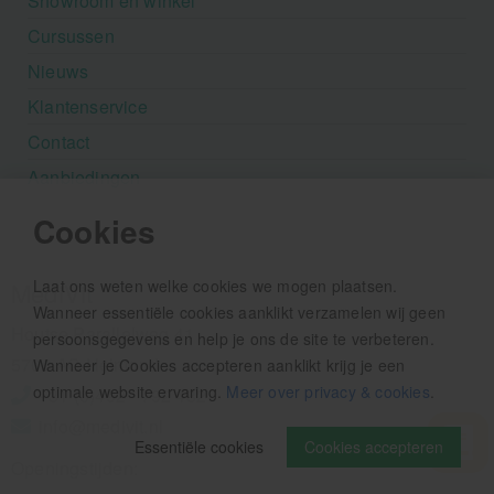
Showroom en winkel
Cursussen
Nieuws
Klantenservice
Contact
Aanbiedingen
Cookies
Laat ons weten welke cookies we mogen plaatsen.
MediVit
Wanneer essentiële cookies aanklikt verzamelen wij geen
Houtse Parallelweg 41
persoonsgegevens en help je ons de site te verbeteren.
5706 AC Helmond
Wanneer je Cookies accepteren aanklikt krijg je een
optimale website ervaring.
Meer over privacy & cookies
.
+31 (0)492 - 792 482
info@medivit.nl
Essentiële cookies
Cookies accepteren
Openingstijden: