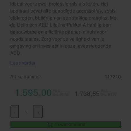
ideaal voor zowel professionals als leken. Het
apparaat bevat alle benodigde accessoires, zoals
elektroden, batterijen en een stevige draagtas. Met
de Defibtech AED Lifeline Pakket A haal je een
betrouwbare en efficiënte partner in huis voor
noodsituaties. Zorg voor de veiligheid van je
omgeving en investeer in deze levensreddende
AED.
Lees verder
Artikelnummer
117210
1.595,00
excl.
incl.
1.738,55
9% BTW
9% BTW
-
+
In winkelmand