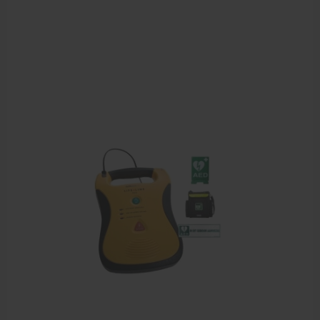
Behandelstoel elektrisch
Aanbiedingen groothandel fysiotherapie en massage
Cursussen
Krukken