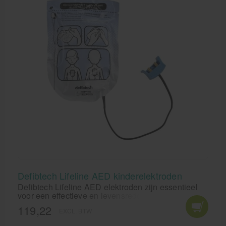
vergroot u de overlevingskans bij een hartstilstand
aanzienlijk.
Defibtech Lifeline AED kinderelektroden
Defibtech Lifeline AED elektroden zijn essentieel
voor een effectieve en levensreddende reanimatie.
Deze AED-elektroden zijn speciaal ontworpen om
119,22
EXCL. BTW
snel en accuraat een elektroschok toe te dienen bij
een hartstilstand. De elektroden zijn peciaal voor