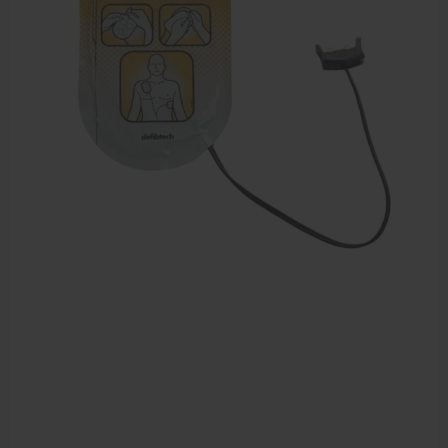
EHBO en BHV
Verbandtrommels
Pleisters
Verband
Brandwonden verzorging
Desinfectie middelen
Handschoenen en bescherming
Medische hulpmiddelen
Veiligheidshesjes
Diversen EHBO en BHV
Pedicure artikelen