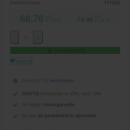
Artikelnummer
117202
68,76
excl.
incl.
74,95
9% BTW
9% BTW
-
+
In winkelmand
favoriet
Levertijd
1-2 werkdagen
GRATIS
bezorging va. €95,- excl. btw
14 dagen
retourgarantie
30 jaar
dé paramedisch specialist