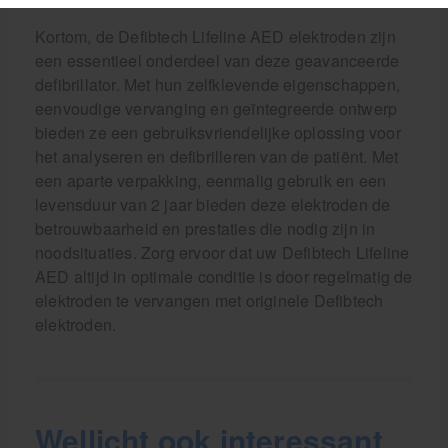
Kortom, de Defibtech Lifeline AED elektroden zijn
een essentieel onderdeel van deze geavanceerde
defibrillator. Met hun zelfklevende eigenschappen,
eenvoudige vervanging en geïntegreerde ontwerp
bieden ze een gebruiksvriendelijke oplossing voor
het analyseren en defibrilleren van de patiënt. Met
een aparte verpakking, eenmalig gebruik en een
levensduur van 2 jaar bieden deze elektroden de
betrouwbaarheid en prestaties die nodig zijn in
noodsituaties. Zorg ervoor dat uw Defibtech Lifeline
AED altijd in optimale conditie is door regelmatig de
elektroden te vervangen met originele Defibtech
elektroden.
Wellicht ook interessant