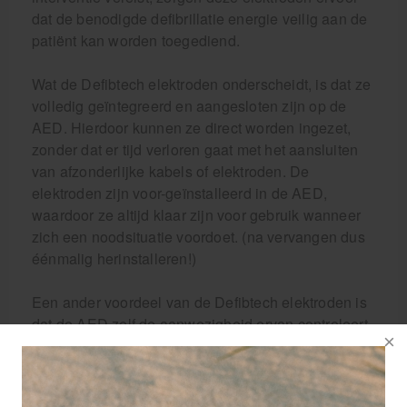
dat de benodigde defibrillatie energie veilig aan de
patiënt kan worden toegediend.
Wat de Defibtech elektroden onderscheidt, is dat ze
volledig geïntegreerd en aangesloten zijn op de
AED. Hierdoor kunnen ze direct worden ingezet,
zonder dat er tijd verloren gaat met het aansluiten
van afzonderlijke kabels of elektroden. De
elektroden zijn voor-geïnstalleerd in de AED,
waardoor ze altijd klaar zijn voor gebruik wanneer
zich een noodsituatie voordoet. (na vervangen dus
éénmalig herinstalleren!)
Een ander voordeel van de Defibtech elektroden is
dat de AED zelf de aanwezigheid ervan controleert.
Dit biedt extra gemoedsrust voor gebruikers, omdat
ze er zeker van kunnen zijn dat de elektroden
correct zijn geïnstalleerd en functioneren zoals