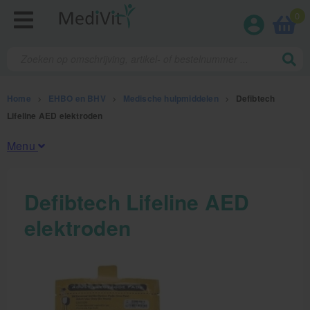
0
Home
>
EHBO en BHV
>
Medische hulpmiddelen
>
Defibtech
Lifeline AED elektroden
Menu
Fysiotherapieproducten
Defibtech Lifeline AED
elektroden
Verbruiksmaterialen
Massage
Massagetafels
Sportbraces