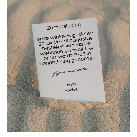
verwacht. Hierdoor kan de AED sneller en
nauwkeuriger reageren wanneer elke seconde telt.
De Defibtech elektroden worden apart verpakt
aangeboden en zijn ontworpen voor eenmalig
gebruik. Dit zorgt voor een optimale hygiëne en
voorkomt kruisbesmetting tussen verschillende
patiënten. Bovendien hebben de elektroden een
levensduur van 2 jaar, wat betekent dat ze lang
meegaan en een betrouwbare keuze zijn voor elke
medische omgeving.
Om ervoor te zorgen dat uw Defibtech Lifeline AED
altijd klaar is voor gebruik, is het essentieel om
regelmatig de elektroden te controleren en indien
nodig te vervangen. Het gebruik van originele
Defibtech elektroden garandeert dat uw AED
optimaal presteert en levens kan redden wanneer
elke seconde telt.