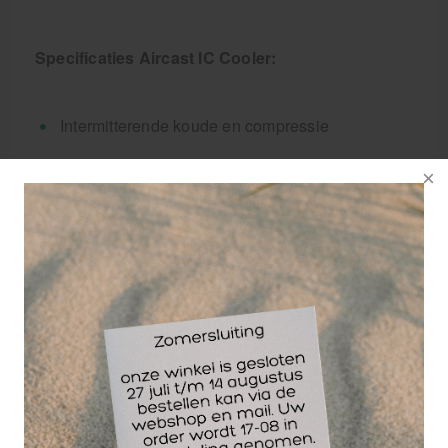
Specificaties Aircast IC Cooler:
Intermitterende koude en compressie
Help postoperatieve zwelling te verminderen
Geïntegreerde pneumatische pomp
Ontworpen voor veiligheid en gebruiksgemak
Zwaartekracht en gemotoriseerde opties