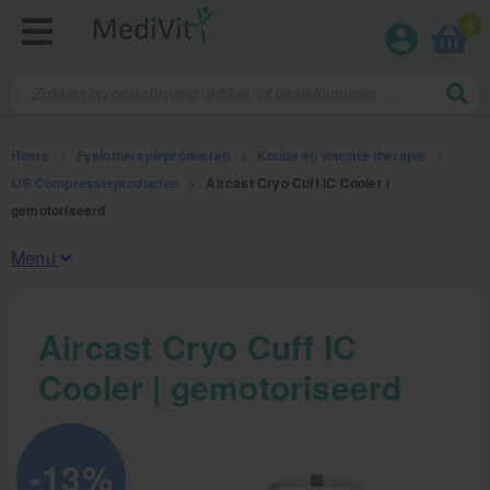
0
Home
>
Fysiotherapieproducten
>
Koude en warmte therapie
>
IJS Compressieproducten
>
Aircast Cryo Cuff IC Cooler |
gemotoriseerd
Menu
Fysiotherapieproducten
Aircast Cryo Cuff IC
Cooler | gemotoriseerd
Oefentherapie
Koude en warmte therapie
Anatomie posters en skeletten
-13%