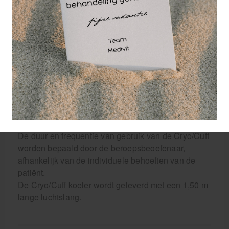
Biedt flexibiliteit in zorg
Flexibel, duurzaam en mobiel
Fluisterstille motor, geïsoleerde manchet en snel
loskoppelen van de pad
De duur en frequentie van gebruik van de Cryo/Cuff
worden bepaald door de beroepsbeoefenaar,
afhankelijk van de individuele behoeften van de
patiënt.
De Cryo/Cuff koeler wordt geleverd met een 1,50 m
lange luchtslang.