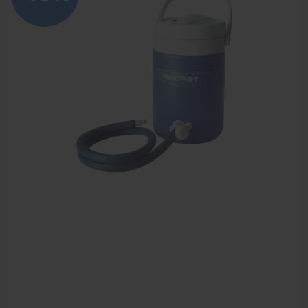
Meten en testen
Dry Needling
Echogel & Ultrasoundgel
Verbruiksmaterialen
Massage
Massagetafels
Sportbraces
EHBO en BHV
Pedicure artikelen
Behandelstoel elektrisch
Aanbiedingen groothandel fysiotherapie en massage