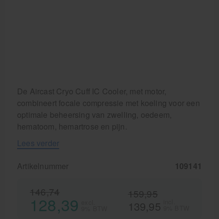
De Aircast Cryo Cuff IC Cooler, met motor,
combineert focale compressie met koeling voor een
optimale beheersing van zwelling, oedeem,
hematoom, hemartrose en pijn.
Lees verder
Artikelnummer
109141
146,74
159,95
128,39
incl.
excl.
139,95
9% BTW
9% BTW