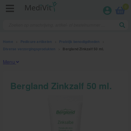
0
Home
>
Pedicure artikelen
>
Praktijk benodigdheden
>
Diverse verzorgingsprodukten
>
Bergland Zinkzalf 50 ml.
Menu
Fysiotherapieproducten
Bergland Zinkzalf 50 ml.
Verbruiksmaterialen
Massage
Massagetafels