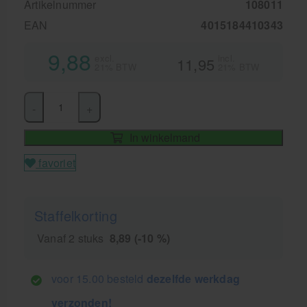
Artikelnummer
108011
EAN
4015184410343
9,88
excl.
incl.
11,95
21% BTW
21% BTW
-
+
In winkelmand
favoriet
Staffelkorting
Vanaf 2 stuks
8,89 (-10 %)
voor 15.00 besteld
dezelfde werkdag
verzonden!