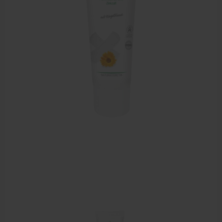
Sportbraces
EHBO en BHV
Pedicure artikelen
Voetverzorging
Diverse pedicure producten
Praktijk benodigdheden
Behandelstoel elektrisch
Aanbiedingen groothandel fysiotherapie en massage
Cursussen
Krukken