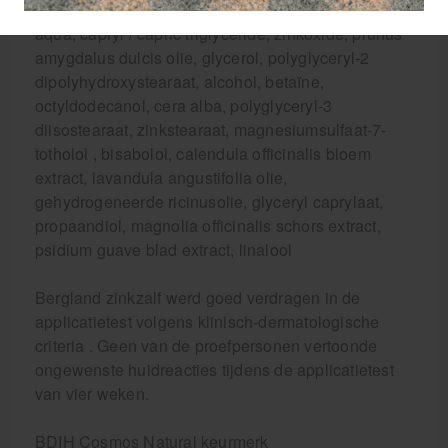
Ingrediënten Bergland zinkzalf:
aqua, capryl / capric triglyceride, zinkoxide, prunus
amygdalus dulcis olie, glycerol, polyglyceryl-2
dipolyhydroxystearaat, alcohol, betaïne,
octyldodecanol, cera alba, polyglyceryl-3
diisostearaat, zinkstearaat, magnesiumsulfaat-7-
totholol , bisabolol, calendula officinalis bloem
extract, lavandula angustifolia olie,
gehydrogeneerde ricinusolie, glyceryl caprylaat,
propaandiol, magnolia officinalis schors extract,
psidium guave blad extract, linalool
Bergland zinkzalf werd goed verdragen in de
applicatietest volgens klinisch-dermatologische
criteria . Geen van de proefpersonen vertoonde
ongewenste huidreacties tijdens de applicatietest
van vier weken.
BDIH Cosmos Natural keurmerk