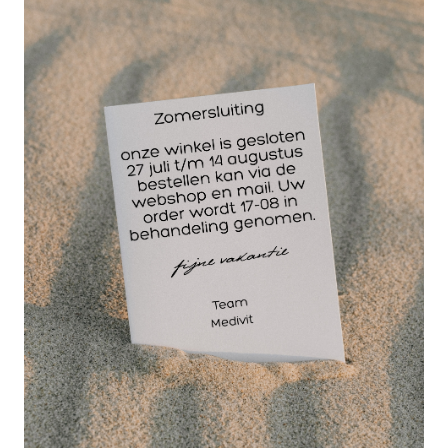
ontstekingsremmende werking, verbetert zink het
uiterlijk van huidvlekken of puistjes. De inhoudstof
goudsbloemextract regenereert, amandelolie en
bijenwas en zorgt voor een soepel huidgevoel.
Bergland zinkzalf is ook ideaal voor het gebruik bij
het gevoelige luiergebied bij baby's.
Toepassing Bergland zinkzalf:
Breng meerdere keren per dag aan op de
aangetaste delen van de huid en wrijf zachtjes in.
Kwaliteitskenmerken Bergland zinkzalf:
voldoet aan de strikte richtlijnen voor
gecontroleerde natuurlijke cosmetica
met een emulgator op natuurlijke basis
Compatibiliteit van de huid getest met "zeer
goed"