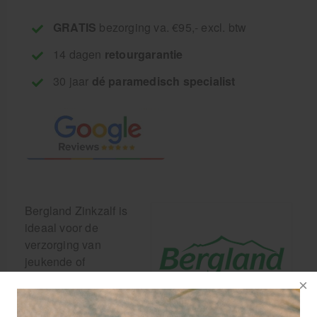
GRATIS
bezorging va. €95,- excl. btw
14 dagen
retourgarantie
30 jaar
dé paramedisch specialist
Bergland Zinkzalf is
ideaal voor de
verzorging van
jeukende of
geïrriteerde huid.
Bekend om zijn