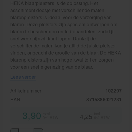
HEKA blaarpleisters is de oplossing. Het
assortiment doosje met verschillende maten
blarenpleisters is ideaal voor de verzorging van
blaren. Deze pleisters zijn speciaal ontworpen om
blaren te beschermen en te behandelen, zodat jij
snel weer pijnvrij kunt lopen. Dankzij de
verschillende maten kun je altijd de juiste pleister
vinden, ongeacht de grootte van de blaar. De HEKA
blarenpleisters zijn van hoge kwaliteit en zorgen
voor een snelle genezing van de blaar.
Lees verder
Artikelnummer
102297
EAN
8715886021231
3,90
excl.
incl.
4,25
9% BTW
9% BTW