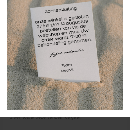
Hoe werkt een HEKA
blarenpleister?
De werking van blarenpleisters is simpel maar
effectief. Ze vormen een beschermende laag over
de blaar, waardoor de wrijving verminderd wordt en
de pijn verlicht wordt. Daarnaast zorgen de pleisters
ervoor dat de blaar sneller kan genezen, doordat de
pleister de blaar beschermt tegen invloeden van
buitenaf.
Gebruiksaanwijzing Heka
blarenpleisters:
Op een schone droge huid aanbrengen. Randen
goed aandrukken. De blaarpleister kan blijven
zitten totdat deze vanzelf los gaat.