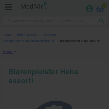
0
Home
>
EHBO en BHV
>
Pleisters
>
Blarenpleisters en blarenverzorging
>
Blarenpleister Heka assorti
Menu
Fysiotherapieproducten
Blarenpleister Heka
assorti
Verbruiksmaterialen
Massage
Massagetafels