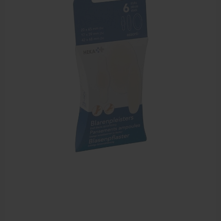
Sportbraces
EHBO en BHV
Verbandtrommels
Pleisters
Verband
Brandwonden verzorging
Desinfectie middelen
Handschoenen en bescherming
Medische hulpmiddelen
Veiligheidshesjes
Diversen EHBO en BHV
Pedicure artikelen