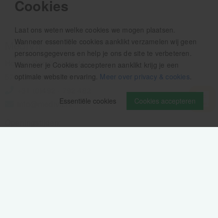
Cookies
Laat ons weten welke cookies we mogen plaatsen.
Wanneer essentiële cookies aanklikt verzamelen wij geen
MediVit
persoonsgegevens en help je ons de site te verbeteren.
Houtse Parallelweg 41
Wanneer je Cookies accepteren aanklikt krijg je een
5706 AC Helmond
optimale website ervaring.
Meer over privacy & cookies
.
+31 (0)492 - 792 482
Essentiële cookies
Cookies accepteren
info@medivit.nl
Openingstijden:
Maandag t/m vrijdag
08.00 - 12.30u
13.00 - 16.00u
Wij pauzeren tussen 12.30 en 13.00u
Aanmelden nieuwsbrief