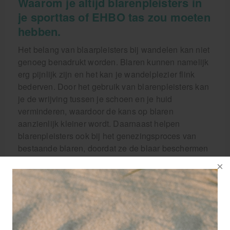
Waarom je altijd blarenpleisters in
je sporttas of EHBO tas zou moeten
hebben.
Het belang van blaarpleisters bij wandelen kan niet
genoeg benadrukt worden. Blaren kunnen namelijk
erg pijnlijk zijn en het kan je wandelplezier flink
bederven. Door het gebruik van blarenpleisters kan
je de wrijving tussen je schoen en je huid
verminderen, waardoor de kans op blaren
aanzienlijk kleiner wordt. Daarnaast helpen
blarenpleisters ook bij het genezingsproces van
bestaande blaren, doordat ze de blaar beschermen
tegen vuil en bacteriën. Of je nu een beginner bent
of een ervaren wandelaar, blaren kunnen iedereen
overkomen en het is belangrijk om hier goed op
voorbereid te zijn.