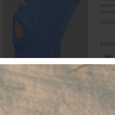
gewrich
schaaf
Lees ve
Maak