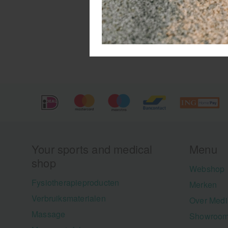
Your sports and medical
Menu
shop
Webshop
Fysiotherapieproducten
Merken
Verbruiksmaterialen
Over Medi
Massage
Showroom