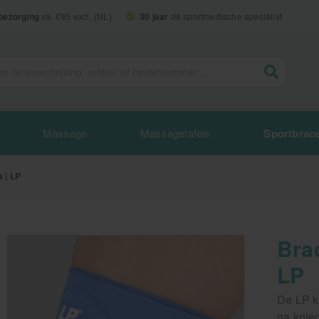
 bezorging
va. €95 excl. (NL)
30 jaar
dé sportmedische specialist
Massage
Massagetafels
Sportbrac
a | LP
Brac
LP
De LP kn
na knieo