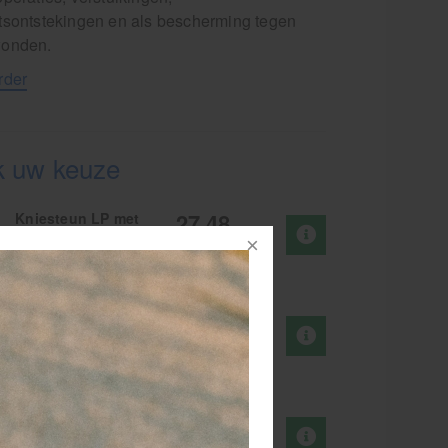
tsontstekingen en als bescherming tegen
wonden.
rder
 uw keuze
27,48
Kniesteun LP met
open patella S
EXCL. BTW
blauw
Artikelnr.
113267
27,48
Kniesteun LP met
open patella M
EXCL. BTW
blauw
Artikelnr.
113268
27,48
Kniesteun LP met
open patella L
EXCL. BTW