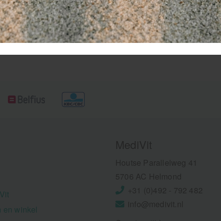
MediVit
Houtse Parallelweg 41
5706 AC Helmond
+31 (0)492 - 792 482
Vit
info@medivit.nl
 en winkel