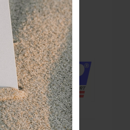
 dagen
retourgarantie
 jaar
dé paramedisch specialist
knieschijf.
rschuiven.