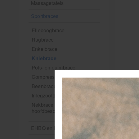
Massagetafels
Sportbraces
Elleboogbrace
Rugbrace
Enkelbrace
Kniebrace
Pols- en duimbrace
Compressiekleding
Beenbrace
Inlegzooltjes en hakstukjes
Nekbrace en
hoofdbescherming
EHBO en BHV