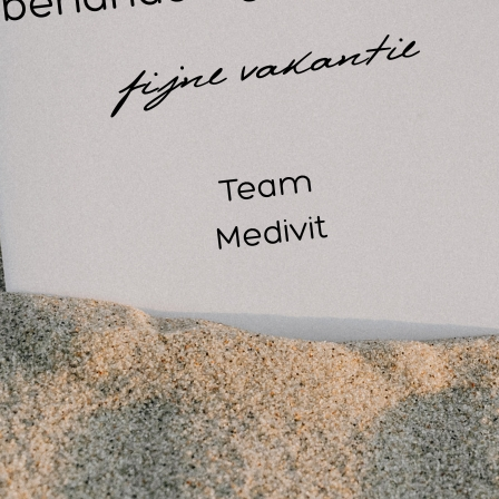
14
30
 patella opening in de LP kniebrace vermindert de druk op de 
n rond neopreen kussentje zorgt dat de knieschijf niet kan ve
astisch neopreen voor gemakkelijk aantrekken en comfort.
atvoering: omvang gestrekte knie over knieschijf
lecteer uw maat.
: 33-35,6cmM : 35,9-38,1L : 38,4-43,2cmXL: 43,5-50,8cm
verbaar in blauw