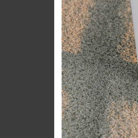
De
Ee
El
Ma
Se
S 
Le