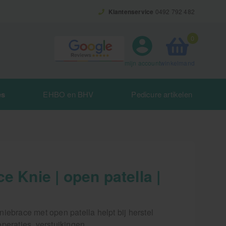
Klantenservice
0492 792 482
0
winkelmand
mijn account
es
EHBO en BHV
Pedicure artikelen
e Knie | open patella |
iebrace met open patella helpt bij herstel
peraties, verstuikingen,