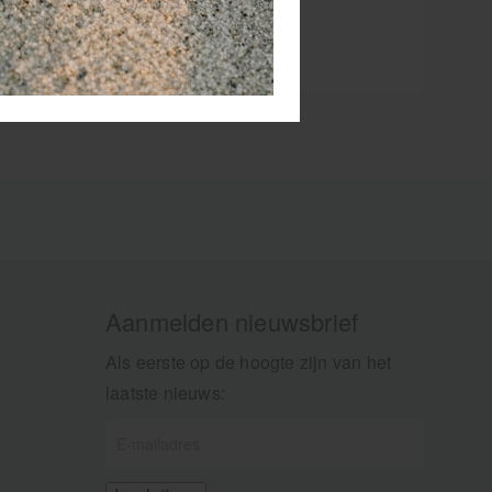
Aanmelden nieuwsbrief
Als eerste op de hoogte zijn van het
laatste nieuws: