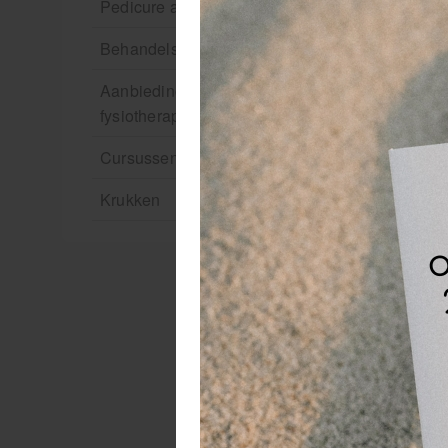
Pedicure artikelen
Behandelstoel elektrisch
Aanbiedingen groothandel
fysiotherapie en massage
Cursussen
Krukken