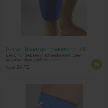
Brace | Bandage | onderbeen | LP
Een LP onderbeen of scheenbeen-kuitbeen
brace/bandage geeft steun en druk aan kuit en
scheen. Voor blessures aan het onderbeen, zoals
24,72
achillespees en beschadiging aan het scheenbeen.
Vanaf
Houdt de spieren warm.