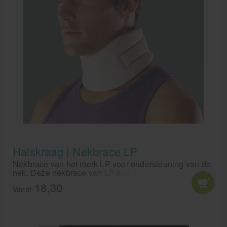
Halskraag | Nekbrace LP
Nekbrace van het merk LP voor ondersteuning van de
nek. Deze nekbrace van LP kan ingezet worden bij
whiplash, stijve nek en bij hoofdpijnklachten.
18,30
Comfortabele nekkraag voor stabilisering van de nek.
Vanaf