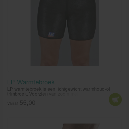
LP Warmtebroek
LP warmtebroek is een lichtgewicht warmhoud-of
trimbroek. Voorzien van zoom met aantrekkoord. Geeft
warmte en steun aan hamstrings en quadriceps. Helpt
55,00
pijn bij liesblessures verminderen. Aanbevolen door
Vanaf
fysiotherapeuten en trainers.