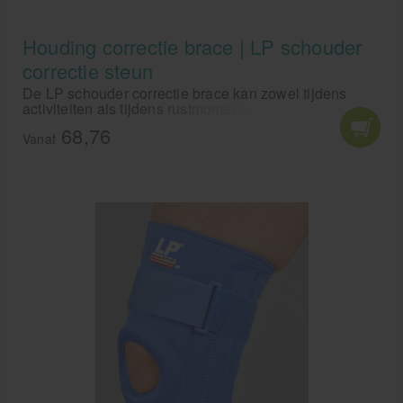
Houding correctie brace | LP schouder
correctie steun
De LP schouder correctie brace kan zowel tijdens
activiteiten als tijdens rustmomenten worden
gedragen. Deze steun helpt bij het corrigeren en
68,76
controleren van een slechte houding en voorkomt dat
Vanaf
je slungelig loopt. Als je behoefte hebt aan
houdingscorrectie, kies dan voorde LP houding
correctie brace.