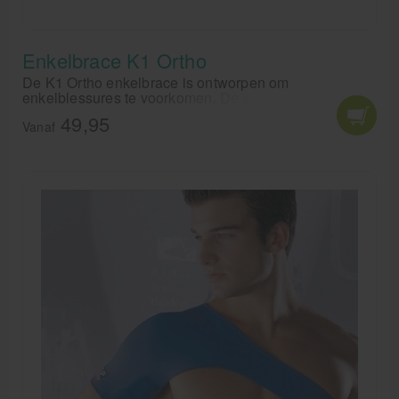
Enkelbrace K1 Ortho
De K1 Ortho enkelbrace is ontworpen om
enkelblessures te voorkomen. De K1 Ortho enkelbrace
heeft flexibele plastic plaatjes aan beide zijden die
49,95
versterken en stabiliseren de enkel waardoor
Vanaf
verstuikingen, enkelbandblessures enzovoorts bijna
niet kunnen voorkomen. Uitermate geschikt voor
gebruik tijdens het sporten.