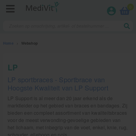
0
Home
>
Webshop
Fysiotherapieproducten
LP
Verbruiksmaterialen
LP sportbraces - Sportbrace van
Hoogste Kwaliteit van LP Support
Massage
LP Support is al meer dan 20 jaar erkend als de
Massagetafels
marktleider op het gebied van braces en bandages. Zij
bieden een compleet assortiment van kwaliteitsbraces
Sportbraces
voor de meest verwonding-gevoelige gebieden van
het lichaam, met inbegrip van de voet, enkel, knie, rug,
EHBO en BHV
schouder, elleboog en pols.