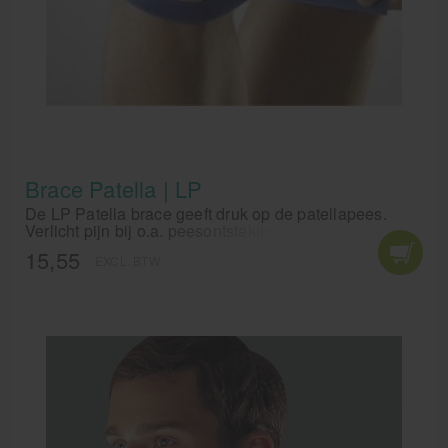
Brace Patella | LP
De LP Patella brace geeft druk op de patellapees.
Verlicht pijn bij o.a. peesontstekingen,
gewrichtsontstekingen, springersknie en
15,55
EXCL. BTW
overbelasting. Door klittenband kan de druk van de
patella brace gemakkelijk worden aangepast.