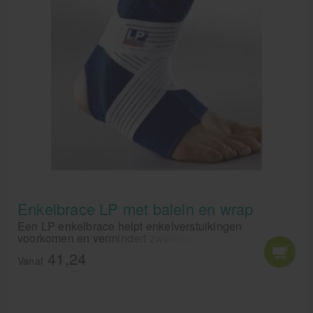
lichaamsdeel aan, waardoor het effectief is bij diverse
blessures. Met de LP ijszak kun je snel en gemakkelijk
de juiste behandeling toepassen voor een snel herstel.
Enkelbrace LP met balein en wrap
Een LP enkelbrace helpt enkelverstuikingen
voorkomen en vermindert zwelling en stijfheid.
41,24
Vanaf