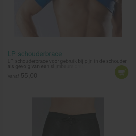
LP schouderbrace
LP schouderbrace voor gebruik bij pijn in de schouder
als gevolg van een slijmbeurs ontsteking, instabiliteit
of pijn door overbelasting. De LP schouderbrace geeft
55,00
tevens compressie en warmte aan het
Vanaf
schoudergewricht wat zorgt voor betere mobiliteit.