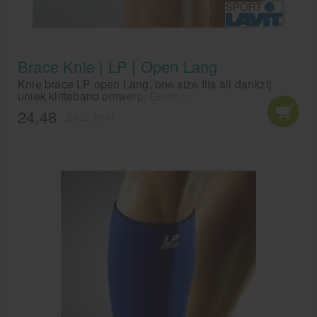
Brace Knie | LP | Open Lang
Knie brace LP open Lang, one size fits all dankzij
uniek klitteband ontwerp. Geeft comfortabele druk bij
zwakke of overbelaste knieën. Houdt de spieren warm
24,48
EXCL. BTW
en verbetert de bloedcirculatie.