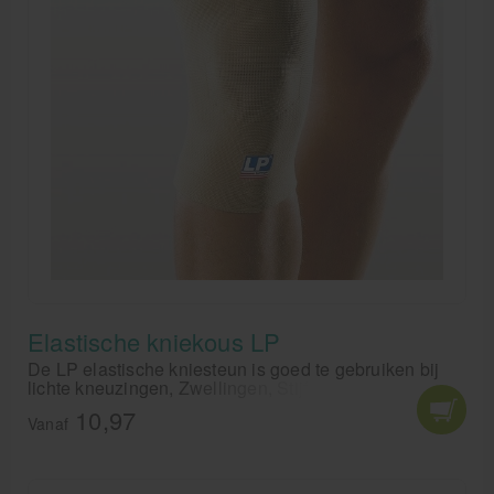
Elastische kniekous LP
De LP elastische kniesteun is goed te gebruiken bij
lichte kneuzingen, Zwellingen, Stijfheid,
Bloedcirculatieproblemen en ter preventie. De LP
10,97
elastische kniebandage is een lichte kous voor steun
Vanaf
en ondersteuning van het kniegewricht bij lichte
overbelasting.