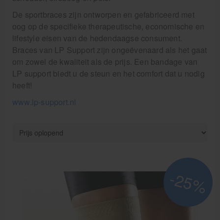
Pedicure artikelen
De sportbraces zijn ontworpen en gefabriceerd met
oog op de specifieke therapeutische, economische en
Behandelstoel elektrisch
lifestyle eisen van de hedendaagse consument.
Aanbiedingen groothandel fysiotherapie en massage
Braces van LP Support zijn ongeëvenaard als het gaat
om zowel de kwaliteit als de prijs. Een bandage van
Cursussen
LP support biedt u de steun en het comfort dat u nodig
heeft!
Krukken
www.lp-support.nl
-25%