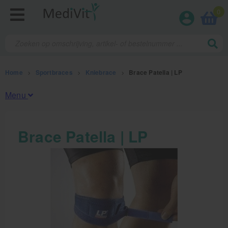
0
Home
>
Sportbraces
>
Kniebrace
>
Brace Patella | LP
Menu
Fysiotherapieproducten
Brace Patella | LP
Verbruiksmaterialen
Massage
Massagetafels
Sportbraces