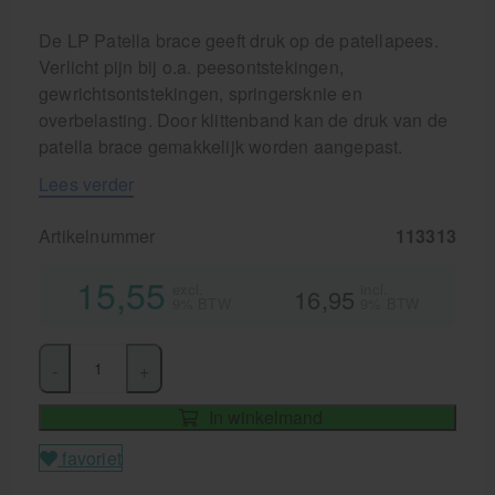
Aanbiedingen groothandel fysiotherapie en massage
De LP Patella brace geeft druk op de patellapees.
Verlicht pijn bij o.a. peesontstekingen,
Cursussen
gewrichtsontstekingen, springersknie en
Krukken
overbelasting. Door klittenband kan de druk van de
patella brace gemakkelijk worden aangepast.
Lees verder
Artikelnummer
113313
15,55
excl.
incl.
16,95
9% BTW
9% BTW
-
+
In winkelmand
favoriet