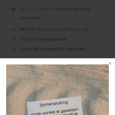
voor 15.00 besteld
dezelfde werkdag
verzonden!
GRATIS
bezorging va. €95,- excl. btw
14 dagen
retourgarantie
30 jaar
dé paramedisch specialist
LP Patella brace
One size fits all
Leverbaar in de kleur
blauw