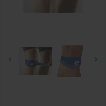
Elleboogbrace
Rugbrace
Enkelbrace
Kniebrace
Pols- en duimbrace
Compressiekleding
Beenbrace
Inlegzooltjes en hakstukjes
Nekbrace en hoofdbescherming
EHBO en BHV
Pedicure artikelen
Behandelstoel elektrisch