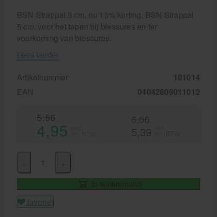
BSN Strappal 5 cm, nu 15% korting. BSN Strappal
5 cm. voor het tapen bij blessures en ter
voorkoming van blessures.
Lees verder
Artikelnummer
101014
EAN
04042809011012
5,56
6,06
4,95
incl.
excl.
5,39
9% BTW
9% BTW
-
+
In winkelmand
favoriet