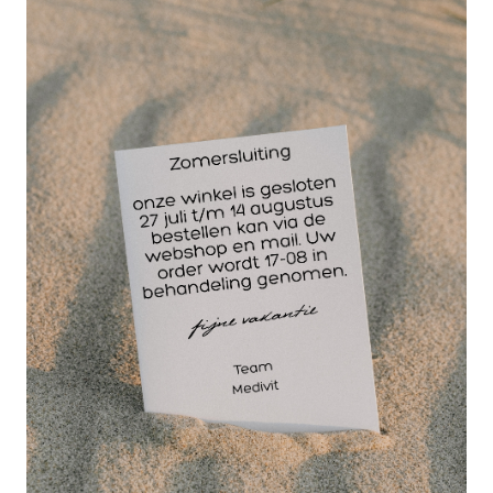
in de breedte. Om een optimale hechting van de
sporttape te bereiken, dient BSN Strappal sporttape
op een schone en droge huid te worden
aangebracht. Deze veilige hechting maakt dat
Strappal tape het gewricht een optimale stabilisatie
biedt. De kleeflaag van BSN Strappal sporttape
houdt ook stand bij sterke tractie.
Toepassing BSN Strappal sporttape
bij functionele gewrichtsimmobilisatie
in de sport ter preventie van blessures van
bijvoorbeeld de enkel of pols
bij behandelingen door orthopeden
Artikelnummer 71493-00
Z-indexnummer 14717182