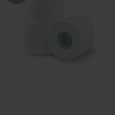
Farmaceutische artikelen
Verzorgingskoffers | Bidonkratten
Voedingssupplementen
Huidverzorging
Massage
Massagetafels
Sportbraces
EHBO en BHV
Pedicure artikelen
Behandelstoel elektrisch
Aanbiedingen groothandel fysiotherapie en massage