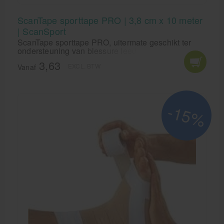
ScanTape sporttape PRO | 3,8 cm x 10 meter
| ScanSport
ScanTape sporttape PRO, uitermate geschikt ter
ondersteuning van blessure leed maar ook voor
preventief tapen zeer geschikt! ScanTape is naast
3,63
EXCL. BTW
Leukotape de beste sporttape die verkrijgbaar is op
Vanaf
de markt.
-15%