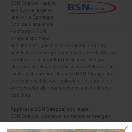
BSN Strappal tape is
een hypo-allergene,
latex-vrije Sporttape.
Door de uitstekende
kleeflaag is BSN
Strappal sporttape
ook uitermate geschik ter ondersteuning van
gewrichten. Het dragermateriaal van BSN Strappal
sporttape is vervaardigd uit viscose; de hypo-
allergene kleeflaag is op basis van Zinkoxide en
synthetische rubber. Dit maakt BSN Strappal tape
speciaal geschikt voor patiënten en sporters die
overgevoelig zijn voor tapes met conventionele
kleeflaag.
Applicatie BSN Strappal sporttape
BSN Strappal sporttape is snel aan te brengen
dankzij de gekartelde rand, die zich gemakkelijk
met de hand laat afscheuren, zowel in de lengte als