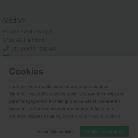
MediVit
Houtse Parallelweg 41
5706 AC Helmond
+31 (0)492 - 792 482
info@medivit.nl
Cookies
Openingstijden:
Maandag t/m vrijdag
Laat ons weten welke cookies we mogen plaatsen.
08.00 - 12.30u
Wanneer essentiële cookies aanklikt verzamelen wij geen
13.00 - 16.00u
persoonsgegevens en help je ons de site te verbeteren.
Wanneer je Cookies accepteren aanklikt krijg je een
Wij pauzeren tussen 12.30 en 13.00u
optimale website ervaring.
Meer over privacy & cookies
.
Aanmelden nieuwsbrief
Essentiële cookies
Cookies accepteren