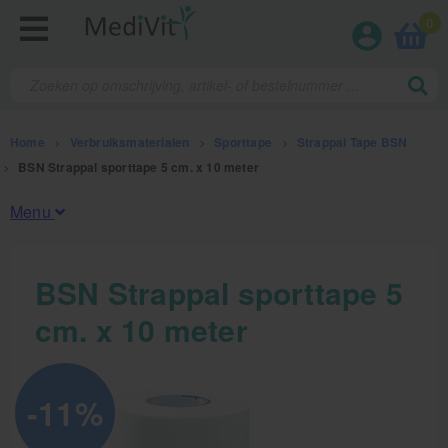
0
Home
>
Verbruiksmaterialen
>
Sporttape
>
Strappal Tape BSN
>
BSN Strappal sporttape 5 cm. x 10 meter
Menu
Fysiotherapieproducten
BSN Strappal sporttape 5
cm. x 10 meter
Verbruiksmaterialen
Kinesiotape
-11%
Sporttape
Bandages en zwachtels