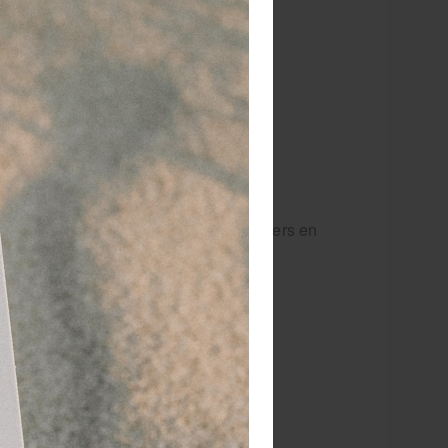
 dagen
retourgarantie
 jaar
dé paramedisch specialist
mindert het onnodig gebruik van pleisters en
25 x 40 x 5 cm.