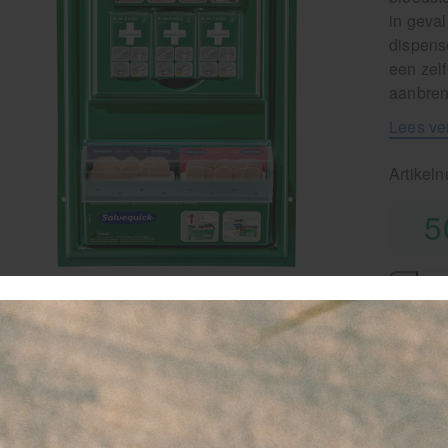
in geva
dispens
een zelf
aanbren
Lees ve
Artikel
5
-
favor
Le
G