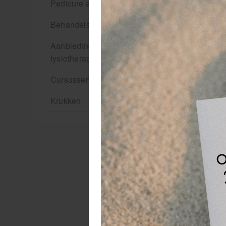
Pedicure artikelen
Behandelstoel elektrisch
Aanbiedingen groothandel
fysiotherapie en massage
Cursussen
Krukken
He
ve
He
Ce