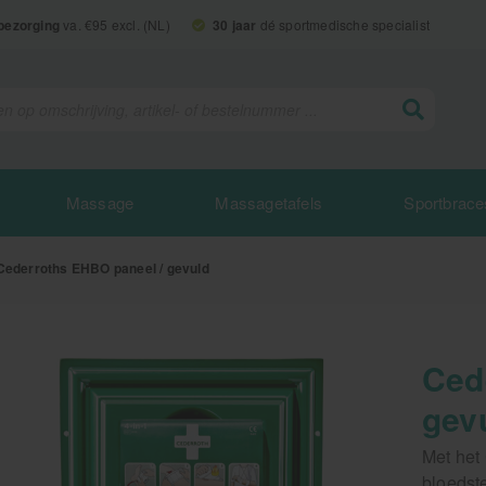
 bezorging
va. €95 excl. (NL)
30 jaar
dé sportmedische specialist
Massage
Massagetafels
Sportbrace
Cederroths EHBO paneel / gevuld
Ced
gev
Met het
bloedst