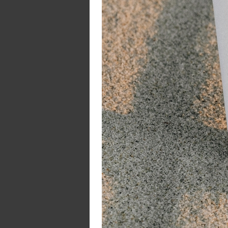
W
S
64
40