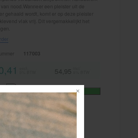
l van nood.Wanneer een pleister uit de
er gehaald wordt, komt er op deze pleister
klevend vlak vrij. Dit vergemakkelijkt het
gen.
rder
nummer
117003
0,41
excl.
incl.
54,95
9% BTW
9% BTW
+
In winkelmand
iet
vertijd
1-2 werkdagen
RATIS
bezorging va. €95,- excl. btw