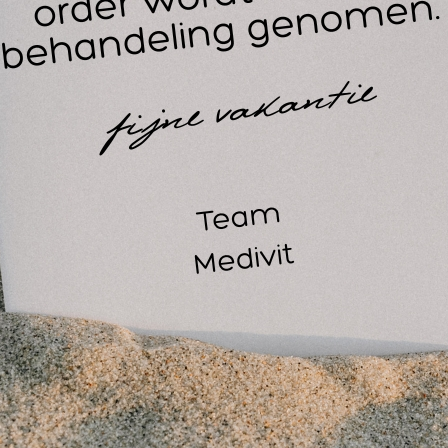
ellicht ook interessant
alvequick navulling REF
Salvequick navulling 6
44 elastische pleister / 6x
plastic pleisters / 6 x 45
 st.