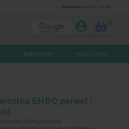
Klantenservice
0492 792 482
0
winkelmand
mijn account
s
EHBO en BHV
Pedicure artikelen
erroths EHBO paneel /
uld
 Cederroths EHBO paneel zijn
elpende verbanden altijd binnen handbereik