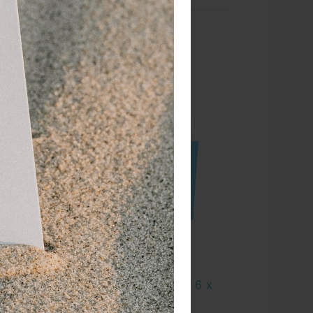
036
Salvequick navulling
 st.
detecteerbare pleisters / 6 x
35 st.