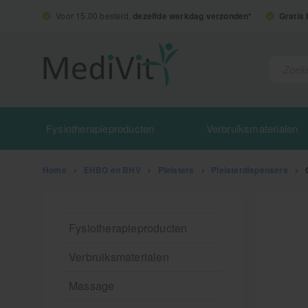
Voor 15.00 besteld,
dezelfde werkdag verzonden*
Gratis
Fysiotherapieproducten
Verbruiksmaterialen
Home
>
EHBO en BHV
>
Pleisters
>
Pleisterdispensers
>
Fysiotherapieproducten
Verbruiksmaterialen
Massage