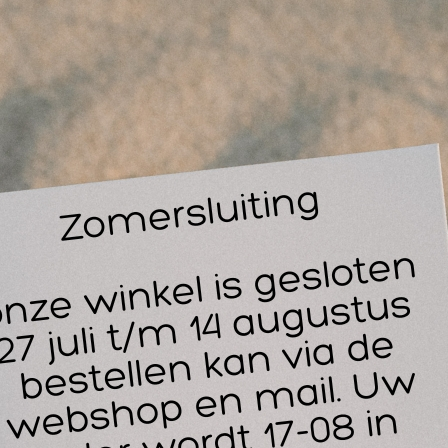
14
30
t zelfklevend vlak dient direct aangebracht te worden. Dit ver
rzekert de beschikbaarheid dan wanneer het echt nodig is.
t Cederroth E.H.B.O. paneel heeft de afmeting ( B x H x D ): 
derroths EHBO paneel gevuld uitgerust met:
2 Cederroth 4-in-1 bloedstelpend verbanden
3 Cederroth 4-in-1 mini bloedstelpende verbanden
1 Salvequick Pleisterautomaat