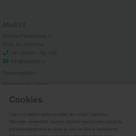
MediVit
Houtse Parallelweg 41
5706 AC Helmond
+31 (0)492 - 792 482
info@medivit.nl
Openingstijden:
Maandag t/m vrijdag
08.00 - 12.30u
Cookies
13.00 - 16.00u
Wij pauzeren tussen 12.30 en 13.00u
Laat ons weten welke cookies we mogen plaatsen.
Wanneer essentiële cookies aanklikt verzamelen wij geen
Aanmelden nieuwsbrief
persoonsgegevens en help je ons de site te verbeteren.