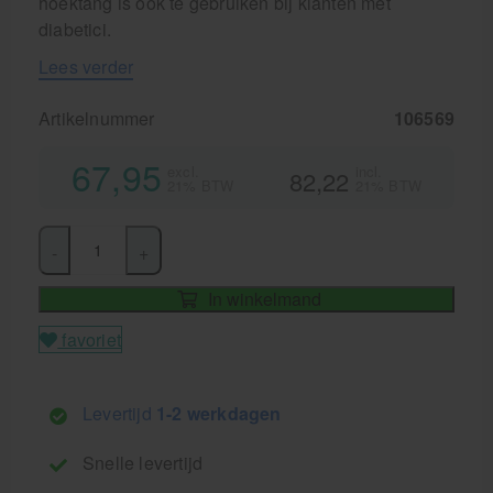
hoektang is ook te gebruiken bij klanten met
diabetici.
Lees verder
Artikelnummer
106569
67,95
excl.
incl.
82,22
21% BTW
21% BTW
-
+
In winkelmand
favoriet
Levertijd
1-2 werkdagen
Snelle levertijd