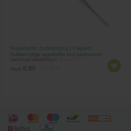
Nagelheffer dubbelzijdig | Palpator
Dubbelzijdige nagelheffer voor pedicure en
manicure handelingen. Deze nagelheffer wordt
gebruikt voor het liften en onderzoeken van de
8,89
EXCL. BTW
nagels. Een nagelheffer noemt men ook wel een
Vanaf
palpator.