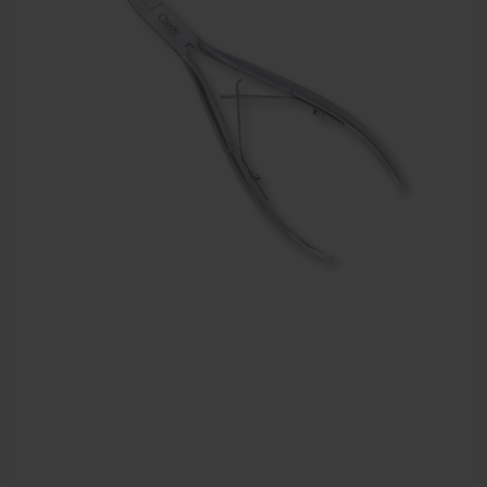
Sportbraces
EHBO en BHV
Pedicure artikelen
Voetverzorging
Diverse pedicure producten
Praktijk benodigdheden
Behandelstoel elektrisch
Aanbiedingen groothandel fysiotherapie en massage
Cursussen
Krukken