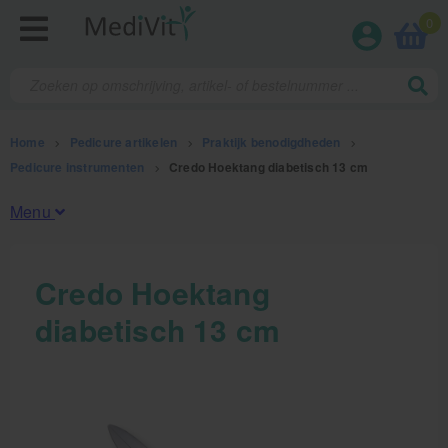
0
Home
>
Pedicure artikelen
>
Praktijk benodigdheden
>
Pedicure instrumenten
>
Credo Hoektang diabetisch 13 cm
Menu
Fysiotherapieproducten
Credo Hoektang
diabetisch 13 cm
Verbruiksmaterialen
Massage
Massagetafels