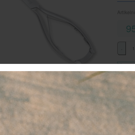
Artikel
9
-
favor
Le
Sn
Kn
RV