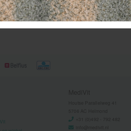
nagelheffer noemt men oo
een palpator.
MediVit
Houtse Parallelweg 41
5706 AC Helmond
+31 (0)492 - 792 482
Vit
info@medivit.nl
 en winkel