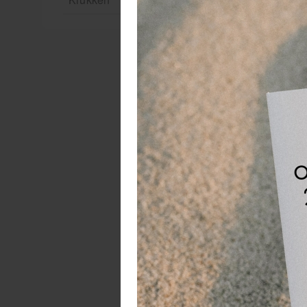
B
d
Ki
ko
mo
Ui