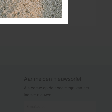
k wel
Aanmelden nieuwsbrief
Als eerste op de hoogte zijn van het
laatste nieuws: