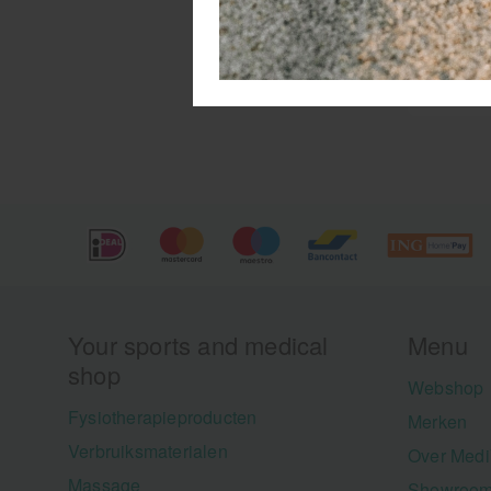
Your sports and medical
Menu
shop
Webshop
Fysiotherapieproducten
Merken
Verbruiksmaterialen
Over Medi
Massage
Showroom