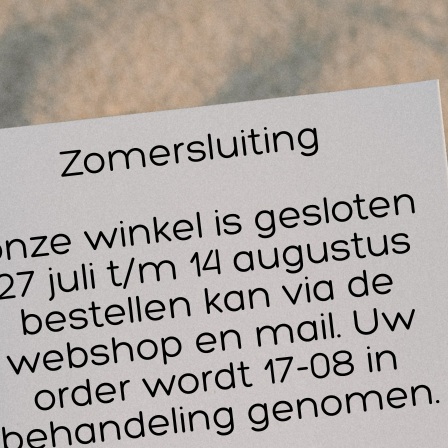
Credo Kopknipper 14 cm
ent u op zoek naar een professionele kopknipper
ikke nagels?
es dan voor Credo professional series van Solingen. Dit merk 
pknipper haalt u een hoogwaardig instrument in huis voor de
eiteloos harde en dikke nagels door.
tvoering: gematteerd RVS, 14 cm.