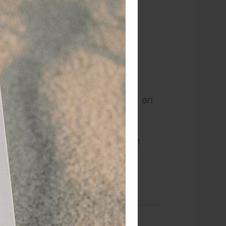
 voor het knippen van de harde en
staat voor kwaliteit, met de Credo
 pedicuresalon. Deze kopknipper knipt