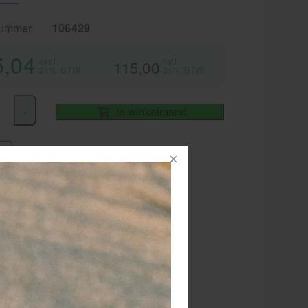
nummer
106429
5,04
excl.
incl.
115,00
21% BTW
21% BTW
+
In winkelmand
iet
vertijd
1-2 werkdagen
elle levertijd
ipt moeiteloos dikke nagels
S voor lange levensduur