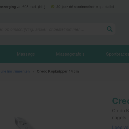
 bezorging
va. €95 excl. (NL)
30 jaar
dé sportmedische specialist
Massage
Massagetafels
Sportbrace
cure instrumenten
>
Credo Kopknipper 14 cm
Cre
Credo K
nagels.
Lees ve