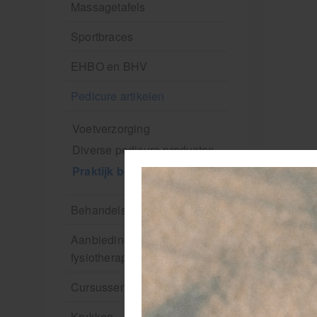
Massagetafels
Sportbraces
EHBO en BHV
Pedicure artikelen
Voetverzorging
Diverse pedicure producten
Praktijk benodigdheden
Behandelstoel elektrisch
Aanbiedingen groothandel
fysiotherapie en massage
Cursussen
Krukken