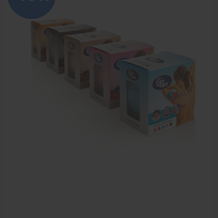
Bandages en zwachtels
Farmaceutische artikelen
Verzorgingskoffers | Bidonkratten
Voedingssupplementen
Huidverzorging
Massage
Massagetafels
Sportbraces
EHBO en BHV
Pedicure artikelen
Behandelstoel elektrisch