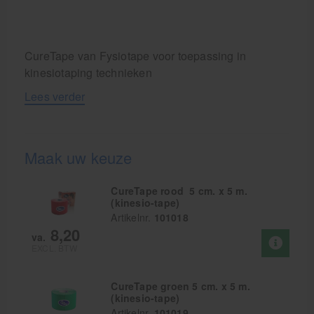
CureTape van Fysiotape voor toepassing in
kinesiotaping technieken
Lees verder
Maak uw keuze
CureTape rood 5 cm. x 5 m.
(kinesio-tape)
Artikelnr.
101018
8,20
va.
EXCL. BTW
CureTape groen 5 cm. x 5 m.
(kinesio-tape)
Artikelnr.
101019