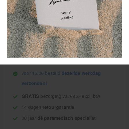
10,25
11,17
8,71
incl.
excl.
9,50
9% BTW
9% BTW
Staffelkorting
Vanaf 12 stuks
8,51 (-17 %)
Vanaf 18 stuks
8,20 (-20 %)
voor 15.00 besteld
dezelfde werkdag
verzonden!
GRATIS
bezorging va. €95,- excl. btw
14 dagen
retourgarantie
30 jaar
dé paramedisch specialist