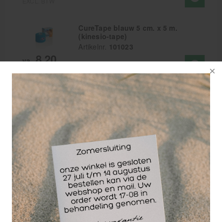
EXCL. BTW
CureTape blauw 5 cm. x 5 m.
(kinesio-tape)
Artikelnr.
101023
8,20
va.
EXCL. BTW
CureTape oranje 5 cm. x 5 m.
(kinesio-tape)
Artikelnr.
101035
8,20
va.
EXCL. BTW
CureTape geel 5 cm x 5 m.
(kinesio-tape)
Artikelnr.
101057
8,20
va.
EXCL. BTW