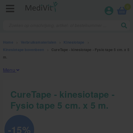
0
Home
>
Verbruiksmaterialen
>
Kinesiotape
>
Kinesiotape bovenbeen
>
CureTape - kinesiotape - Fysio tape 5 cm. x 5
m.
Menu
Fysiotherapieproducten
CureTape - kinesiotape -
Fysio tape 5 cm. x 5 m.
Verbruiksmaterialen
Kinesiotape
-15%
Sporttape