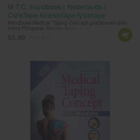
M.T.C. Handboek | Nederlands |
CureTape-kinesiotape-fysiotape
Handboek Medical Taping Concept geschreven door
Harry Pijnappel. Het handboek Medical Taping
Concept, is dé ultieme gids voor medische
55,00
EXCL. BTW
professionals die meer inzicht in behandeling met
kinesiotaping willen krijgen . Dit naslagwerk voor
kinesiotaping is voor medische professionals die
geïnteresseerd zijn in de techniek van medical taping.