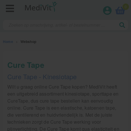
0
Home
>
Webshop
Fysiotherapieproducten
Cure Tape
Verbruiksmaterialen
Cure Tape - Kinesiotape
Massage
Wilt u graag online Cure Tape kopen? MediVit heeft
een uitgebreid assortiment kinesiotape, sporttape en
Massagetafels
CureTape, dus cure tape bestellen kan eenvoudig
online. Cure Tape is een elastische, katoenen tape,
Sportbraces
die ventilerend en huidvriendelijk is. Met de juiste
technieken zorgt de Cure Tape werking voor
EHBO en BHV
pijnverlichting. De Cure Tape komt qua elasticiteit en