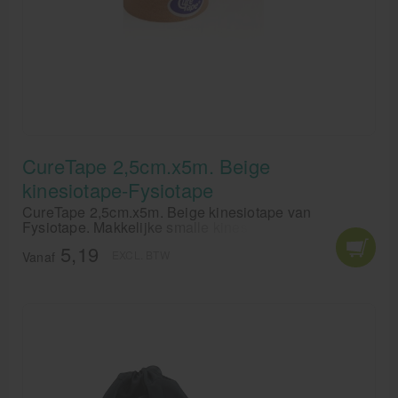
CureTape 2,5cm.x5m. Beige
kinesiotape-Fysiotape
CureTape 2,5cm.x5m. Beige kinesiotape van
Fysiotape. Makkelijke smalle kinesiotape voor
kinesiotaping. Met Curetape 2,5 cm kun je eenvoudig
5,19
EXCL. BTW
lymftape aanbrengen
Vanaf