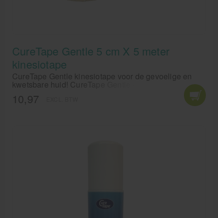
CureTape Gentle 5 cm X 5 meter
kinesiotape
CureTape Gentle kinesiotape voor de gevoelige en
kwetsbare huid! CureTape Gentle kinesiotape is
geschikt is voor toepassingen bij mensen met een
10,97
EXCL. BTW
zeer gevoelige huid. Pas CureTape Gentle toe op
kwetsbare plekken waar de huid dun is.