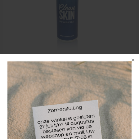
CureTape Pre-Taping Spray 200 ml
CureTape Clean Skin Pre-Taping Spray is een
huidvriendelijk reinigingsmiddel dat de hechting van
de kinesiologische tape verbetert.
11,12
EXCL. BTW
Vanaf