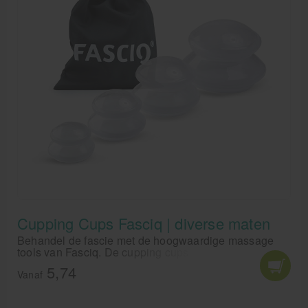
Cupping Cups Fasciq | diverse maten
Behandel de fascie met de hoogwaardige massage
tools van Fasciq. De cupping cups zijn speciaal
ontwikkeld voor het losmaken van de fascie en het
5,74
onderhouden van een soepel fasciaal netwerk
Vanaf