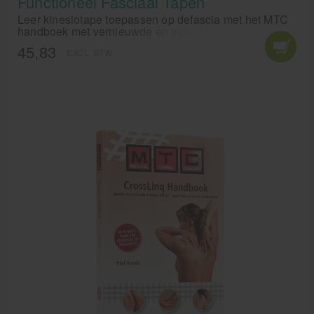
Functioneel Fasciaal Tapen
Leer kinesiotape toepassen op defascia met het MTC
handboek met vernieuwde en actuele inzichten vanuit
fasciaal, osteopatisch en manueel inzicht.
45,83
EXCL. BTW