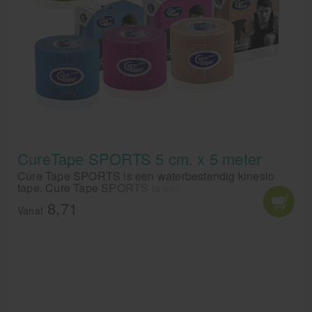
CureTape SPORTS 5 cm. x 5 meter
Cure Tape SPORTS is een waterbestendig kinesio
tape. Cure Tape SPORTS is een kinesiotape met
Viscose toplaag wat sneller droogt onder vochtige
8,71
omstandigheden. Cure Tape SPORTS heeft 25% meer
Vanaf
kleefkracht dan de reguliere Cure Tape.