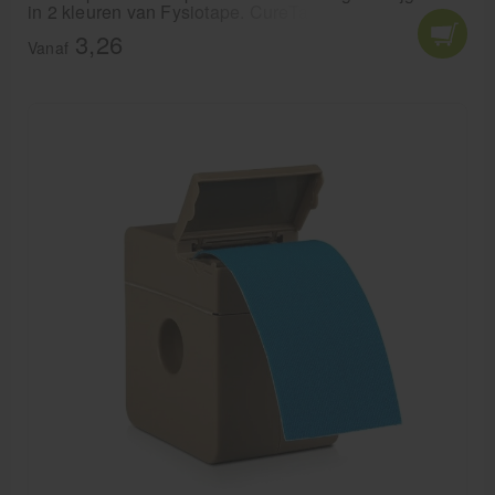
in 2 kleuren van Fysiotape. CureTape 1 cm. in
makkelijke smalle stroken voor bijvoorbeel lymfe- en
3,26
littekentape.
Vanaf