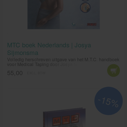
MTC boek Nederlands | Josya
Sijmonsma
Volledig herschreven uitgave van het M.T.C. handboek
voor Medical Taping door Josya Sijmonsma.
Handleiding met duidelijke foto's voor het leren en
55,00
EXCL. BTW
naslaan van Kinesiotaping.
-15%