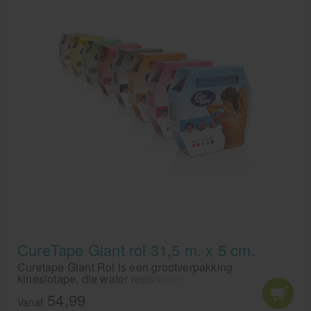
CureTape Giant rol 31,5 m. x 5 cm.
Curetape Giant Rol is een grootverpakking
kinesiotape, die water resistent is. CureTape Giant
rollen wordt gebruikt voor het medical taping concept.
54,99
De grote rollen kinesiotape van CureTape zijn ideaal
Vanaf