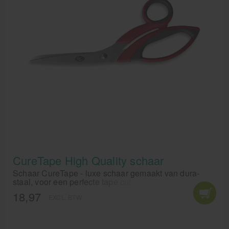
voor sporters en mensen met chronische pijnklachten
die op zoek zijn naar een natuurlijke, niet-invasieve
pijnverlichting.
CureTape High Quality schaar
Schaar CureTape - luxe schaar gemaakt van dura-
staal, voor een perfecte tape cut.
18,97
EXCL. BTW