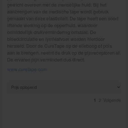
Pedicure artikelen
gewicht overeen met de menselijke huid. Bij het
aanbrengen van de medische tape wordt gebruik
Behandelstoel elektrisch
gemaakt van deze elasticiteit. De tape heeft een soort
liftende werking op de opperhuid, waardoor
Aanbiedingen groothandel fysiotherapie en massage
onmiddellijk drukvermindering ontstaat. De
bloedcirculatie en lymfeafvoer worden hierdoor
Cursussen
hersteld. Door de CureTape op de elleboog of pols
Krukken
aan te brengen, neemt de druk op de pijnreceptoren af.
De ervaren pijn vermindert dus direct.
www.curetape.com
1
2
Volgende