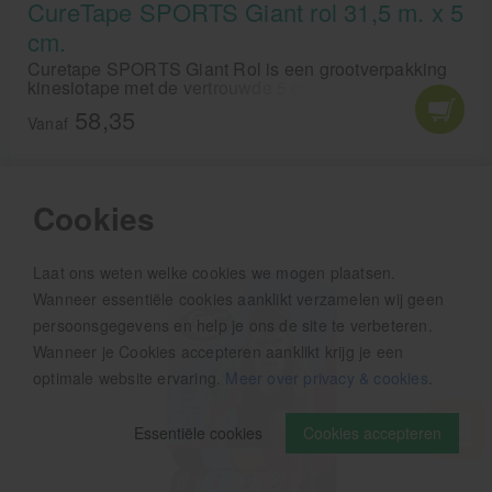
CureTape SPORTS Giant rol 31,5 m. x 5
cm.
Curetape SPORTS Giant Rol is een grootverpakking
kinesiotape met de vertrouwde 5 cm. breedte, deze
CureTape die water resistent is zit op een rol van 31,5
58,35
meter. CureTape SPORTS wordt net als gewone
Vanaf
CureTape gebruikt voor het medical taping concept en
zijn ideaal voor gebruik in de fysio- en
massagepraktijk.
Cookies
Laat ons weten welke cookies we mogen plaatsen.
Wanneer essentiële cookies aanklikt verzamelen wij geen
persoonsgegevens en help je ons de site te verbeteren.
Wanneer je Cookies accepteren aanklikt krijg je een
optimale website ervaring.
Meer over privacy & cookies
.
Essentiële cookies
Cookies accepteren