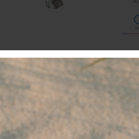
AE
fibtech Lifeline AED Safe set, Etui met benodigdheden ten b
n reanimatie.
ze AED Safe set etui van Defibtech Lifeline is gevuld met 
ndelingen bij het toepassen van reanimatie.
 Defibtech Lifeline AED Safe set is een betrouwbare keuze vo
stellingen die veiligheid hoog in het vaandel hebben staan. D
twikkeld voor EHBO- en BHV-situaties en bevat alles wat nod
j een hartstilstand.