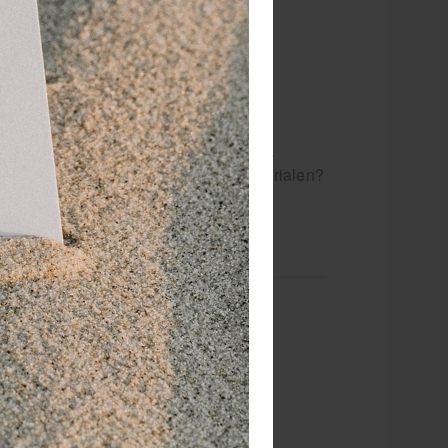
 vaak ook besteld:
om veilig en hygiënisch te reanimeren.
 weten over blusdekens en EHBO-materialen?