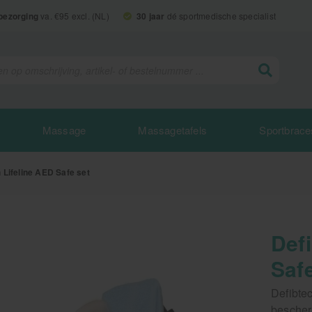
 bezorging
va. €95 excl. (NL)
30 jaar
dé sportmedische specialist
Massage
Massagetafels
Sportbrace
 Lifeline AED Safe set
Def
Safe
Defibtec
bescher