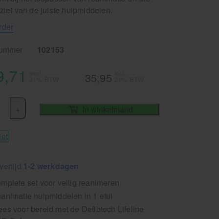
ziet van de juiste hulpmiddelen.
rder
nummer
102153
9,71
excl.
incl.
35,95
21% BTW
21% BTW
+
In winkelmand
iet
vertijd
1-2 werkdagen
mplete set voor veilig reanimeren
animatie hulpmiddelen in 1 etui
es voor bereid met de Defibtech Lifeline