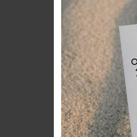
De
P
Me
Ty
To
In
1×
1×
1
1×
1×
Ge