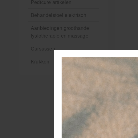
Pedicure artikelen
Behandelstoel elektrisch
Aanbiedingen groothandel
fysiotherapie en massage
Cursussen
Krukken
De
va
De
ha
De
in
on
bi