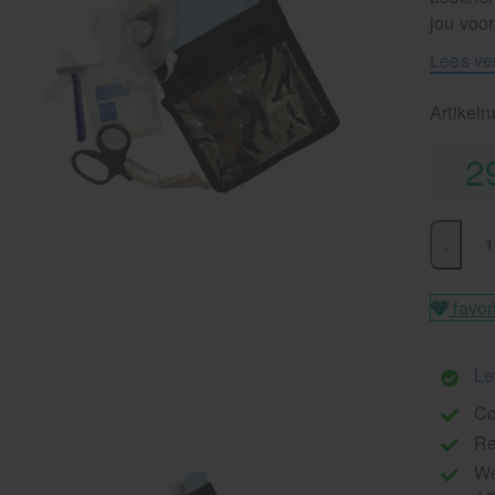
jou voor
Lees ve
Artikel
2
-
favor
Le
Co
Re
We