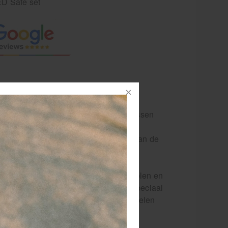
D Safe set
ehoeve van handelingen bij het toepassen
gangbare benodigdheden ten behoeve van de
or bedrijven, sportverenigingen, scholen en
eze gebruiksvriendelijke AED-set is speciaal
ig is om direct levensreddend te handelen