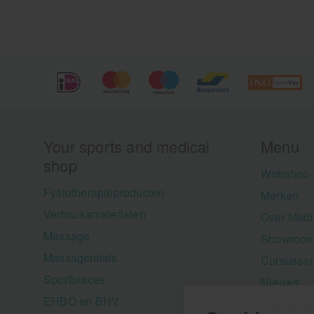
Your sports and medical
Menu
shop
Webshop
Fysiotherapieproducten
Merken
Verbruiksmaterialen
Over Medi
Massage
Showroom
Massagetafels
Cursusse
Sportbraces
Nieuws
EHBO en BHV
Klantense