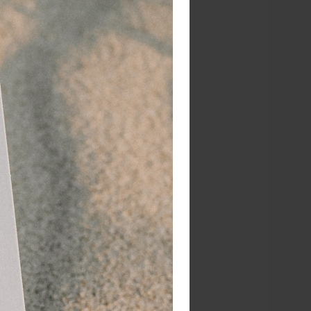
choenen
sje
en
p