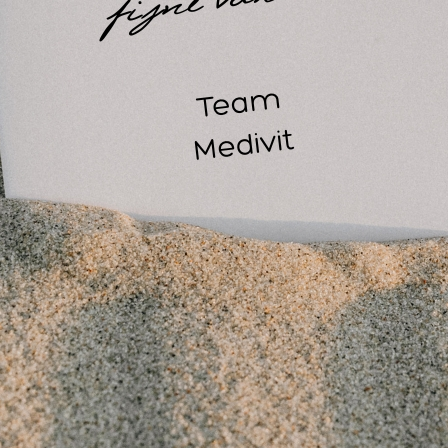
j aanschaf van de Defibtech Lifeline AED Safe set worden
fibtech Lifeline AED (semi- of volautomatisch)
tra elektroden (volwassenen en kinderen)
ED-wandkast of draagtas
eanimatiepoppen voor BHV-training
t de Defibtech Lifeline AED Safe set bent u altijd voorbereid 
misbaar als aanvulling op uw AED en BHV-uitrusting. Meer
ezoek onze winkel en showroom in Helmond
ellicht ook interessant