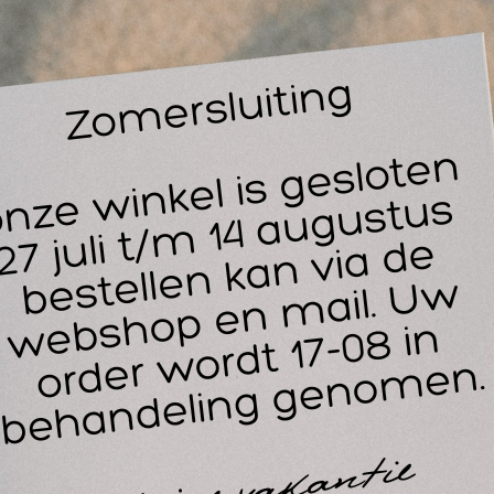
 AED Safe set ondersteunt hulpverleners bij:
Reanimaties – veilig beademen met mondmasker en hands
Gebruik van AED’s – voorbereiding met schaar en scheerme
EHBO- en BHV-inzet – hygiënisch en professioneel handel
Sportverenigingen en scholen – snelle en veilige eerste hul
roducteigenschappen;
rk: Defibtech
pe: Lifeline AED Safe set
epassing: Veilig en hygiënisch reanimeren
houd:
 beademingsmasker met eenrichtingsventiel
 schaar voor kleding
× wegwerpscheermesje
 paar nitril handschoenen
 doekjes voor reiniging
bruik: Voor BHV, EHBO, sportclubs en openbare ruimtes