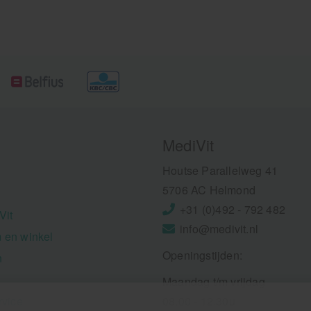
MediVit
Houtse Parallelweg 41
5706 AC Helmond
+31 (0)492 - 792 482
Vit
info@medivit.nl
 en winkel
Openingstijden:
n
Maandag t/m vrijdag
rvice
08.00 - 12.30u