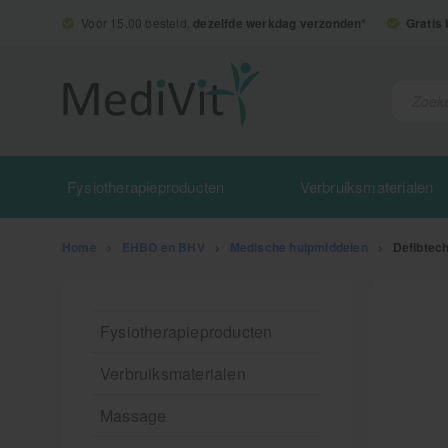
Voor 15.00 besteld,
dezelfde werkdag verzonden*
Gratis
Fysiotherapieproducten
Verbruiksmaterialen
Home
>
EHBO en BHV
>
Medische hulpmiddelen
>
Defibtech
Fysiotherapieproducten
Verbruiksmaterialen
Massage