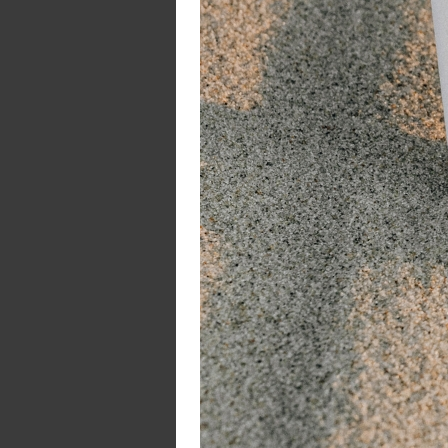
Bi
De
Ex
A
R
Me
On
B
W