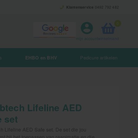
Klantenservice
0492 792 482
0
winkelmand
mijn account
s
EHBO en BHV
Pedicure artikelen
ibtech Lifeline AED
 set
h Lifeline AED Safe set. De set die jou
mt bij het toepassen van reanimatie en die