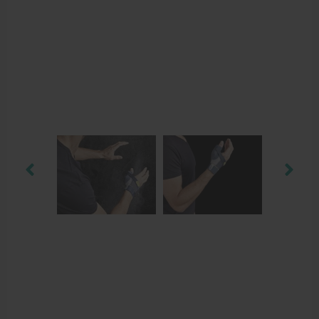
Behandelstoel elektrisch
Aanbiedingen groothandel fysiotherapie en massage
Cursussen
Krukken