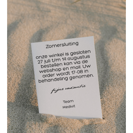
vrijgehouden voor eventuele sportattributen en de
duimbrace past makkelijk onder skihandschoenen
en ook keepershandschoenen
Toepassing Duimbrace Push Sports:
wanneer de gewrichtsbanden aan de binnenkant
van de duim zijn aangedaan of geïrriteerd.
Bijvoorbeeld de zogeheten skiduim. Als het gehele
gewricht aan de basis van de duim pijnlijk is. De
Duimbrace van Push Sports zorgt ervoor dat de
gewrichtsbanden optimaal kunnen herstellen en dat
het gewricht beschermnd wordt tegen herhaling van
letsel.
Gebruik de Duimbrace Push Sports
bij de volgende indicaties:
(Partiële) ruptuur van het ulnaire collaterale