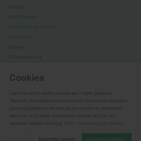
Merken
Over MediVit
Showroom en winkel
Cursussen
Nieuws
Klantenservice
Contact
Cookies
Aanbiedingen
Laat ons weten welke cookies we mogen plaatsen.
Wanneer essentiële cookies aanklikt verzamelen wij geen
persoonsgegevens en help je ons de site te verbeteren.
MediVit
Wanneer je Cookies accepteren aanklikt krijg je een
Houtse Parallelweg 41
optimale website ervaring.
Meer over privacy & cookies
.
5706 AC Helmond
Essentiële cookies
Cookies accepteren
+31 (0)492 - 792 482