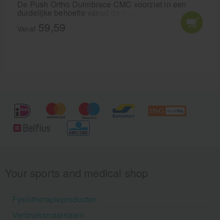
De Push Ortho Duimbrace CMC voorziet in een
duidelijke behoefte vanuit de markt. Zet het CMC-I
in een functionele stand en zorgt voor oppositie van
59,59
de duim.
Vanaf
Your sports and medical shop
Fysiotherapieproducten
Verbruiksmaterialen