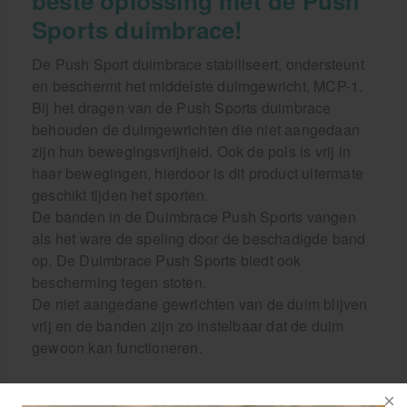
beste oplossing met de Push
Sports duimbrace!
De Push Sport duimbrace stabiliseert, ondersteunt
en beschermt het middelste duimgewricht, MCP-1.
Bij het dragen van de Push Sports duimbrace
behouden de duimgewrichten die niet aangedaan
zijn hun bewegingsvrijheid. Ook de pols is vrij in
haar bewegingen, hierdoor is dit product uitermate
geschikt tijden het sporten.
De banden in de Duimbrace Push Sports vangen
als het ware de speling door de beschadigde band
op. De Duimbrace Push Sports biedt ook
bescherming tegen stoten.
De niet aangedane gewrichten van de duim blijven
vrij en de banden zijn zo instelbaar dat de duim
gewoon kan functioneren.
De handpalm wordt bij de Duimbrace Push Sports