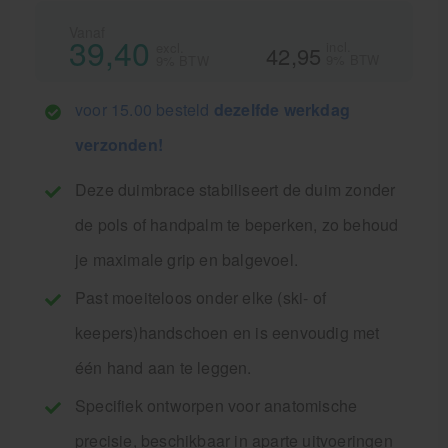
Vanaf
39,40
incl.
excl.
42,95
9% BTW
9% BTW
voor 15.00 besteld
dezelfde werkdag
verzonden!
Deze duimbrace stabiliseert de duim zonder
de pols of handpalm te beperken, zo behoud
je maximale grip en balgevoel.
Past moeiteloos onder elke (ski- of
keepers)handschoen en is eenvoudig met
één hand aan te leggen.
Specifiek ontworpen voor anatomische
precisie, beschikbaar in aparte uitvoeringen