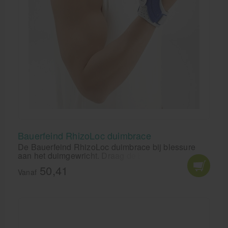
Bauerfeind RhizoLoc duimbrace
De Bauerfeind RhizoLoc duimbrace bij blessure
aan het duimgewricht. Draag de Bauerfeind
RhizoLoc duimbrace ter stabilisatie van het
50,41
duimzadel- en duimbasisgewricht.
Vanaf