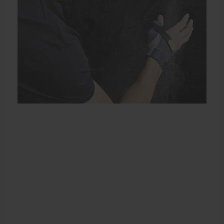
Elleboogbrace
Rugbrace
Enkelbrace
Kniebrace
Pols- en duimbrace
Compressiekleding
Beenbrace
Inlegzooltjes en hakstukjes
Nekbrace en hoofdbescherming
EHBO en BHV
Pedicure artikelen