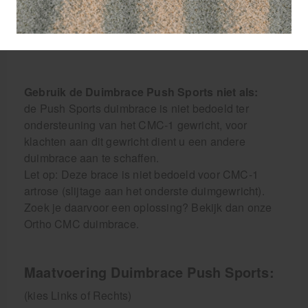
ligament mcp-1 (skiduim)
distorsie van het MCP-1 gewricht
instabiliteit van het MCP-1 gewricht
Gebruik de Duimbrace Push Sports niet als:
de Push Sports duimbrace is niet bedoeld ter
ondersteuning van het CMC-1 gewricht, voor
klachten aan dit gewricht dient u een andere
duimbrace aan te schaffen.
Let op: Deze brace is niet bedoeld voor CMC-1
artrose (slijtage aan het onderste duimgewricht).
Zoek je daarvoor een oplossing? Bekijk dan onze
Ortho CMC duimbrace.
Maatvoering Duimbrace Push Sports:
(kies Links of Rechts)