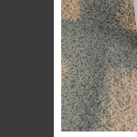
2 
4 
4
4
4
1 
5 
1 
1 
4 
4 
1 
1
5 
1 
2
1 
4