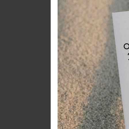
ge
ge
s
D
W
s
In
1
1 