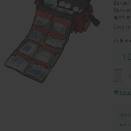
Eerste 
Kant- e
sportve
Lees ve
Artikel
1
-
favor
Staff
Vanaf