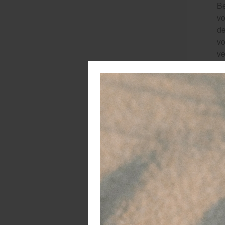
Be
vo
de
vo
ve
De
va
da
sp
Wa
on
vo
aa
Da
ov
be