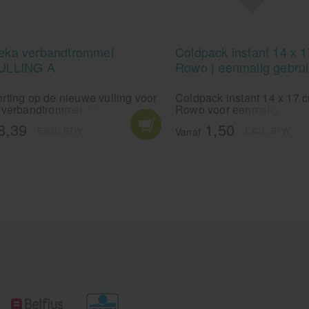
eka verbandtrommel
Coldpack instant 14 x 
ULLING A
Rowo | eenmalig gebrui
rting op de nieuwe vulling voor
Coldpack instant 14 x 17 
 verbandtrommel ? Niet nodig,
Rowo voor eenmalig gebru
j ons krijg je direct de laagste
8,39
1,50
EXCL. BTW
EXCL. BTW
ijs voor je EHBO kit.
Vanaf