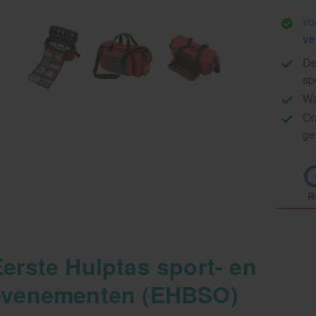
vo
ve
De
sp
Wa
Or
ge
erste Hulptas sport- en
evenementen (EHBSO)