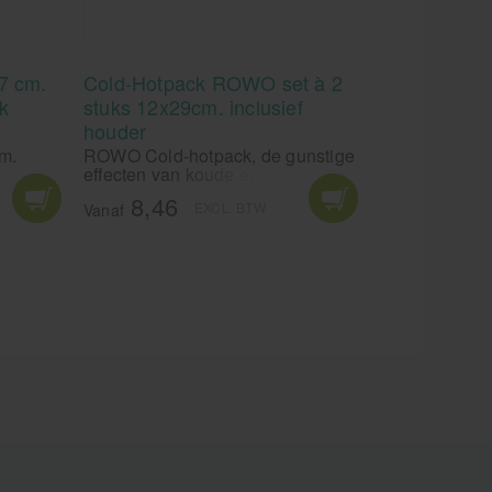
17 cm.
Cold-Hotpack ROWO set à 2
k
stuks 12x29cm. inclusief
houder
cm.
ROWO Cold-hotpack, de gunstige
ik.
effecten van koude en warmte
wordt algemeen aanvaard in de
8,46
EXCL. BTW
geneeskunde! ROWO Cold-
Vanaf
hotpacks gemakkelijk en snel te
gebruiken, altijd klaar voor
gebruik en een natuurlijke hulp.