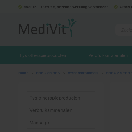
Voor 15.00 besteld,
dezelfde werkdag verzonden*
Gratis
Fysiotherapieproducten
Verbruiksmaterialen
Home
>
EHBO en BHV
>
Verbandtrommels
>
EHBO en EHBS
Fysiotherapieproducten
Verbruiksmaterialen
Massage