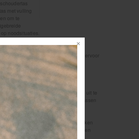
 schoudertas
as met vulling
pen om te
tgebreide
 op noodsituaties.
fdcompartiment dat gevuld is met een
 essentiële EHBO-producten. Dit zorgt ervoor
zoals verstuikingen, schaafwonden en
ndige schoudertasvorm. Deze tas is
 je handen vrij hebt om andere taken uit te
derband kun je de tas eenvoudig aanpassen
dig, zodat je geen zorgen hoeft te maken
ten. Je EHBO-producten blijven droog en
n is de HEKA eerste hulp schoudertas