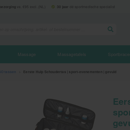
 bezorging
va. €95 excl. (NL)
30 jaar
dé sportmedische specialist
Massage
Massagetafels
Sportbrace
O tassen
>
Eerste Hulp Schoudertas | sport-evenementen | gevuld
Eer
spo
gev