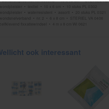
0 wondkompres niet verklevend • 10 x 10 cm • STERIEL AB
wondpleister • textiel • 10 x 6 cm • 10 stuks PL 0302
wondpleister • waterresistent • assorti • 20 stuks PL 0321
 wondsnelverband • nr. 2 • 6 x 8 cm • STERIEL VA 0406
zelfklevend fixxatiewindsel • 4 m x 8 cm WI 0621
ellicht ook interessant