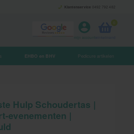
Klantenservice
0492 792 482
0
winkelmand
mijn account
s
EHBO en BHV
Pedicure artikelen
ste Hulp Schoudertas |
rt-evenementen |
uld