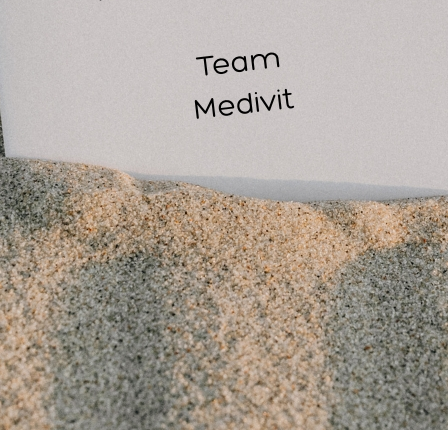
driekante doek • viscose HD 0600
elastisch hydro#el windsel • 4 m x 6 cm WI 0062
 gaaskompres 5 x 9 cm (1/16) • STERIEL KO 0036
 gaaskompres 10 x 10 cm • STERIEL KO 0505
 handschoenen • vinyl • paar * HD 0963
hechtpleister • textiel • rol • 5 m x 2,5 cm PL 1082
ideaal steunzwachtel • 5 m x 8 cm WI 0084
inhoudsetiket
instant coldpack • 15 x 17 cm HD 0750
reddingsdeken • zilver/goud • 210 x 160 cm HA 0503
snelverband gerold • nr. 3 • 10 x 12 cm • STERIEL VA 046
splinterpincet • rvs • 9 cm • Feilchenfeld HD 0210
 stroomdiagram + handleiding voor EHBO TR 0956
synthetische wattenrol • 3 m x 10 cm WA 4031
tekenpincet + gebruiksaanwijzing HA 0910
 traumazwachtel VA 0810
verband-/ kledingschaar • 19 cm HD 0221
 wondhechtingstrips • 5 stuks • 6 x 100 mm • STERIEL PL 