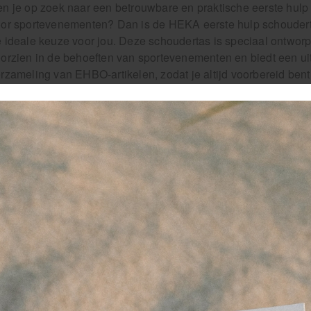
n je op zoek naar een betrouwbare en praktische eerste hulp
or sportevenementen? Dan is de HEKA eerste hulp schoudert
 ideale keuze voor jou. Deze schoudertas is speciaal ontwor
orzien in de behoeften van sportevenementen en biedt een ui
rzameling van EHBO-artikelen, zodat je altijd voorbereid bent
 HEKA eerste hulp schoudertas is uitgerust met een ruim hoo
riëteit aan verbanden, pleisters, desinfectiemiddel en andere
t je snel kunt handelen bij veelvoorkomende sportblessures 
ierpijn.
t deze tas echt onderscheidt van andere EHBO-kits is de ha
tworpen om comfortabel op je schouder te dragen, waardoor je
eren tijdens het sportevenement. Met een verstelbare schou
n je persoonlijke voorkeur.
arnaast is de HEKA eerste hulp schoudertas ook waterbesten
er de inhoud van de tas tijdens regenachtige sportevenemen
schermd, klaar voor gebruik wanneer dat nodig is. Bovendie