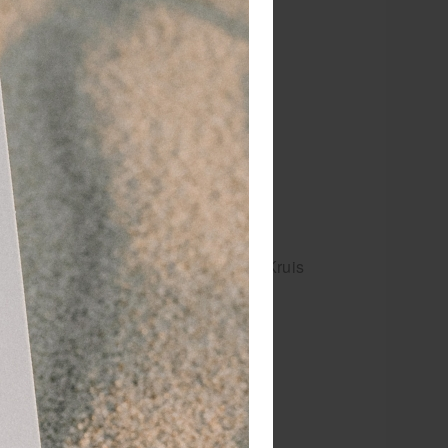
ze lang meegaat, zelfs bij intensief
enst zal zijn bij verschillende
rkt door:
en ordenen
t
lgens de richtlijnen van het Oranje Kruis
de EHBO sporttas. In de
icht op sportevenementen.