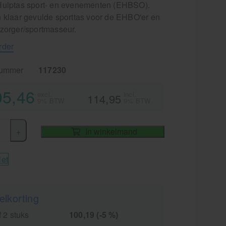
Hulptas sport- en evenementen (EHBSO).
n klaar gevulde sporttas voor de EHBO'er en
rzorger/sportmasseur.
rder
nummer
117230
05,46
excl.
incl.
114,95
9% BTW
9% BTW
+
In winkelmand
iet
elkorting
 2 stuks
100,19 (-5 %)