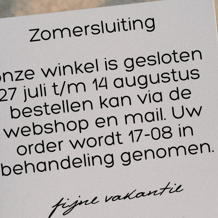
maakt van duurzaam materiaal van hoge kwaliteit, waardoor de
bruik. Je kunt erop vertrouwen dat deze tas je jarenlang van di
portevenementen.
eze HEKA gevulde EHBO schoudertas is gekenme
Stevig, kwalitatief hoogwaardig materiaal
Een afritsbare, uitklapbare flap om producten op te bergen 
Makkelijke opbergvakken
Geef de tas een eigen identiteit door middel van insteekkaar
Voorzien van sport- en evenementen vulling, samengesteld vo
ees iedere situatie de baas met deze goed gevul
choudertas zitten de volgende EHBO spullen, ger
houd:
 beademingsdoekje HD 0510
desinfectans • 30 ml HD 0731