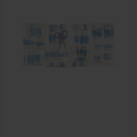
Sportbraces
EHBO en BHV
Verbandtrommels
Pleisters
Verband
Brandwonden verzorging
Desinfectie middelen
Handschoenen en bescherming
Medische hulpmiddelen
Veiligheidshesjes
Diversen EHBO en BHV
Pedicure artikelen