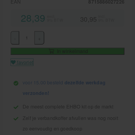
EAN
8715886027226
28,39
excl.
incl.
30,95
9% BTW
9% BTW
-
+
In winkelmand
favoriet
voor 15.00 besteld
dezelfde werkdag
verzonden!
De meest complete EHBO kit op de markt
Zelf je verbandkoffer afvullen was nog nooit
zo eenvoudig en goedkoop