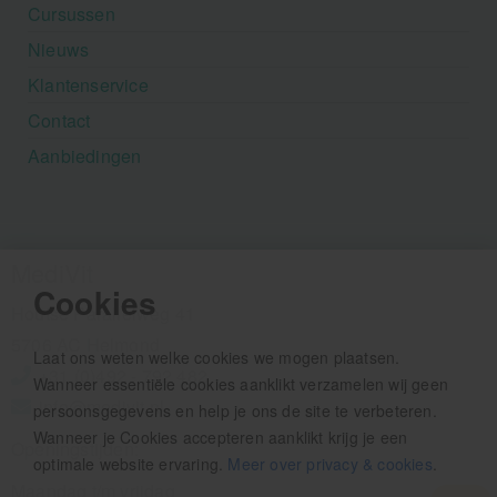
Cursussen
Nieuws
Klantenservice
Contact
Aanbiedingen
MediVit
Cookies
Houtse Parallelweg 41
5706 AC Helmond
Laat ons weten welke cookies we mogen plaatsen.
+31 (0)492 - 792 482
Wanneer essentiële cookies aanklikt verzamelen wij geen
info@medivit.nl
persoonsgegevens en help je ons de site te verbeteren.
Wanneer je Cookies accepteren aanklikt krijg je een
Openingstijden:
optimale website ervaring.
Meer over privacy & cookies
.
Maandag t/m vrijdag