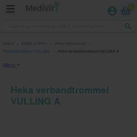
0
Home
>
EHBO en BHV
>
Verbandtrommels
>
Verbandtrommel VULLING
>
Heka verbandtrommel VULLING A
Menu
Fysiotherapieproducten
Heka verbandtrommel
VULLING A
Verbruiksmaterialen
Massage
Massagetafels