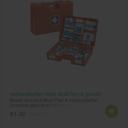
Verbandkoffer Heka Multi flex A gevuld
Bestel de Heka Multi Flex A verbandkoffer,
compleet gevuld en inclusief wandhouder. Altijd
overzichtelijk en direct klaar voor gebruik. Nu
61,42
EXCL. BTW
verkrijgbaar tegen de scherpste prijs!