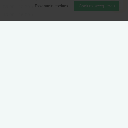
Essentiële cookies
Cookies accepteren
08.00 - 12.30u
13.00 - 16.00u
Wij pauzeren tussen 12.30 en 13.00u
Aanmelden nieuwsbrief
Als eerste op de hoogte zijn van het laatste nieuws:
Volg ons op