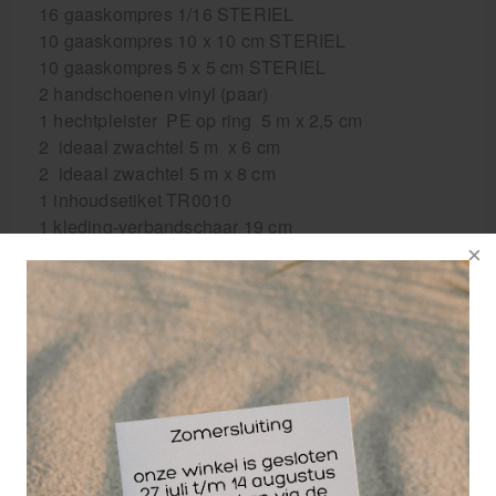
16 gaaskompres 1/16 STERIEL
10 gaaskompres 10 x 10 cm STERIEL
10 gaaskompres 5 x 5 cm STERIEL
2 handschoenen vinyl (paar)
1 hechtpleister PE op ring 5 m x 2,5 cm
2 ideaal zwachtel 5 m x 6 cm
2 ideaal zwachtel 5 m x 8 cm
1 inhoudsetiket TR0010
1 kleding-verbandschaar 19 cm
4 snelverband NL model Nr. 1 12 x 12 cm STERIEL
2 snelverband NL model Nr. 2 18 x 18 cm STERIEL
1 snelverband NL model Nr. 3 18 x 28 cm STERIEL
1 splinterpincet rvs 9 cm Feilchenfeld
1 stroomdiagram
4 synthetische wattenrol 3 m x 10 cm
6 veiligheidsspelden
6 verbandklemmen
2 verbandwatten 25 gram
4 wondkompres niet-verklevend 10 x 10 cm