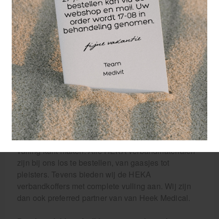
STERIEL
1 wondpleister 10 stuks 10 x 6 cm
1 wondpleister assorti strips 20 stuks
2 wondsnelverband Nr. 2 6 x 8 cm STERIEL
Wij bieden EHBO materialen en
verbandmaterialen aan voor werkplekken,
verenigingen, horeca en industrie.
Met standaard vullingen die aan alle richtlijnen
voldoen kan snel ingesprongen worden op de vraag
naar verbandstoffen. Wij verkopen ook alle EHBO-
koffers los zonder inhoud zodat je naar wens een
vulling kunt maken. Alle HEKA verbandmaterialen
zijn bij ons los te bestellen, van gaasjes tot
pleisters. Tevens bieden wij de HEKA
verbandkoffers met complete vulling aan. Wij zijn
dan ook preferred partner van van Heek Medical.