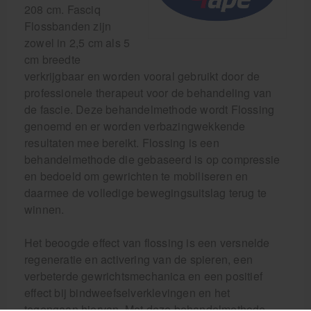
208 cm. Fasciq
Flossbanden zijn
zowel in 2,5 cm als 5
cm breedte
verkrijgbaar en worden vooral gebruikt door de
professionele therapeut voor de behandeling van
de fascie. Deze behandelmethode wordt Flossing
genoemd en er worden verbazingwekkende
resultaten mee bereikt. Flossing is een
behandelmethode die gebaseerd is op compressie
en bedoeld om gewrichten te mobiliseren en
daarmee de volledige bewegingsuitslag terug te
winnen.
Het beoogde effect van flossing is een versnelde
regeneratie en activering van de spieren, een
verbeterde gewrichtsmechanica en een positief
effect bij bindweefselverklevingen en het
tegengaan hiervan. Met deze behandelmethode