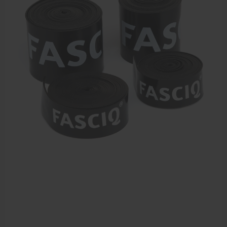
Meten en testen
Dry Needling
Echogel & Ultrasoundgel
Verbruiksmaterialen
Massage
Massagetafels
Sportbraces
EHBO en BHV
Pedicure artikelen
Behandelstoel elektrisch
Aanbiedingen groothandel fysiotherapie en massage