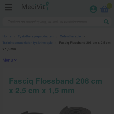
0
Home
>
Fysiotherapieproducten
>
Oefentherapie
>
Trainingsmaterialen fysiotherapie
>
Fasciq Flossband 208 cm x 2,5 cm
x 1,5 mm
Menu
Fysiotherapieproducten
Fasciq Flossband 208 cm
x 2,5 cm x 1,5 mm
Oefentherapie
Koude en warmte therapie
Anatomie posters en skeletten