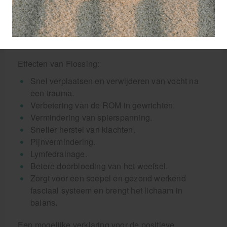
proces enkele keren herhalen. Het is een korte
behandeling en het resultaat is direct meetbaar, wel
is de behandeling vaak onaangenaam en pijnlijk,
met name in het begin.
Effecten van Flossing:
Snel verplaatsen en verwijderen van vocht na
een trauma.
Verbetering van de ROM in gewrichten.
Vermindering van spierspanning.
Sneller herstel van klachten.
Pijnvermindering.
Lymfedrainage.
Betere doorbloeding van het weefsel.
Zorgt voor een soepel en gezond werkend
fasciaal systeem en brengt het lichaam in
balans.
Een mogelijke verklaring voor de positieve