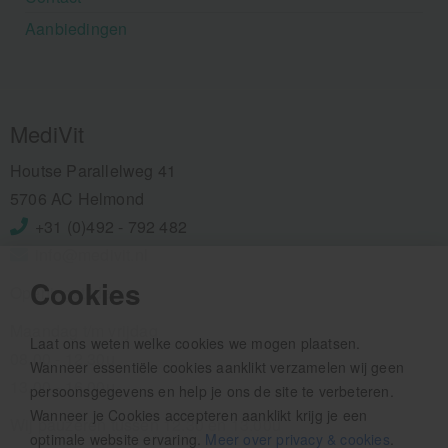
Aanbiedingen
MediVit
Houtse Parallelweg 41
5706 AC Helmond
+31 (0)492 - 792 482
info@medivit.nl
Cookies
Openingstijden:
Maandag t/m vrijdag
Laat ons weten welke cookies we mogen plaatsen.
08.00 - 12.30u
Wanneer essentiële cookies aanklikt verzamelen wij geen
13.00 - 16.00u
persoonsgegevens en help je ons de site te verbeteren.
Wanneer je Cookies accepteren aanklikt krijg je een
Wij pauzeren tussen 12.30 en 13.00u
optimale website ervaring.
Meer over privacy & cookies
.