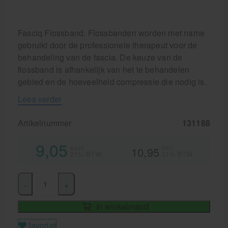
Fasciq Flossband. Flossbanden worden met name
gebruikt door de professionele therapeut voor de
behandeling van de fascia. De keuze van de
flossband is afhankelijk van het te behandelen
gebied en de hoeveelheid compressie die nodig is.
Lees verder
Artikelnummer
131188
9,05
excl.
incl.
10,95
21% BTW
21% BTW
-
+
In winkelmand
favoriet