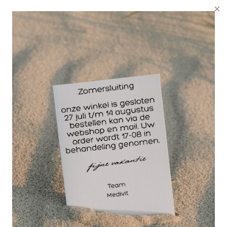
worden verbazingwekkende resultaten bereikt.
Flossing is afkomstig uit de topsport. Steeds meer
therapeuten maken inmiddels gebruik van deze
methode bij de behandeling van diverse klachten.
Je kunt op verschillende manieren diverse
lichaamsonderdelen behandelen met deze latex
Flossbanden met direct resultaat. De smallere
banden van 2,5 cm worden gebruikt voor kleinere
lichaamsdelen zoals bijvoorbeeld bij vingers.
Wikkel de band met opbouwende spanning om het
te behandelen gebied (begin en einde met minder
spanning). Per wikkelslag bedek je ongeveer 50%
van de voorgaande slag. Laat de band ongeveer
twee minuten zitten terwijl je cliënt zijn/haar
oefeningen doet. Vervolgens de band verwijderen
en je cliënt laten bewegen (actief of passief), zodat
de doorbloeding met een “boost” op gang komt. Dit