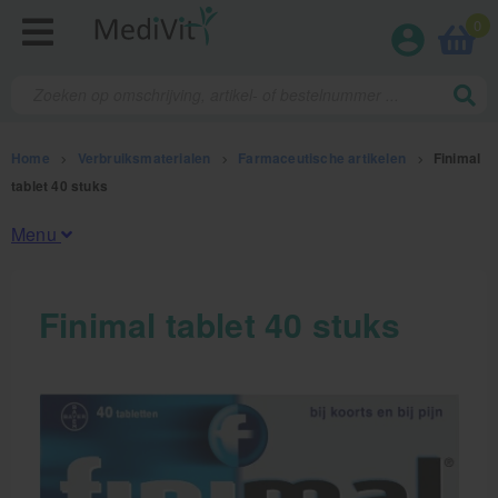
0
Home
>
Verbruiksmaterialen
>
Farmaceutische artikelen
>
Finimal
tablet 40 stuks
Menu
Fysiotherapieproducten
Finimal tablet 40 stuks
Verbruiksmaterialen
Kinesiotape
Sporttape
Bandages en zwachtels