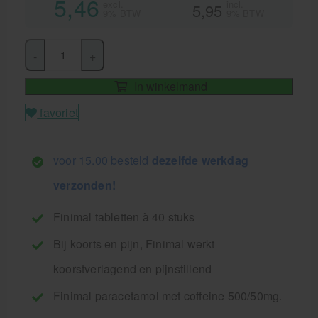
5,46
excl.
incl.
5,95
9% BTW
9% BTW
-
+
In winkelmand
favoriet
voor 15.00 besteld
dezelfde werkdag
verzonden!
Finimal tabletten à 40 stuks
Bij koorts en pijn, Finimal werkt
koorstverlagend en pijnstillend
Finimal paracetamol met coffeine 500/50mg.