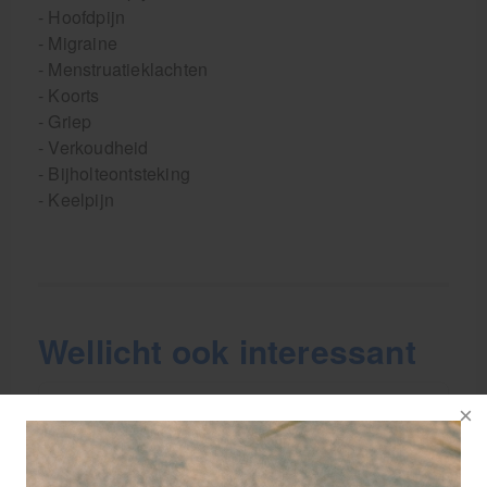
- Hoofdpijn
- Migraine
- Menstruatieklachten
- Koorts
- Griep
- Verkoudheid
- Bijholteontsteking
- Keelpijn
Wellicht ook interessant