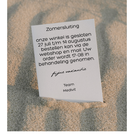
Paracetamol tabletten 500 mg | 50 tabletten
Paracetamol werkt pijnstillend en koortsverlagend.
2,71
EXCL. BTW