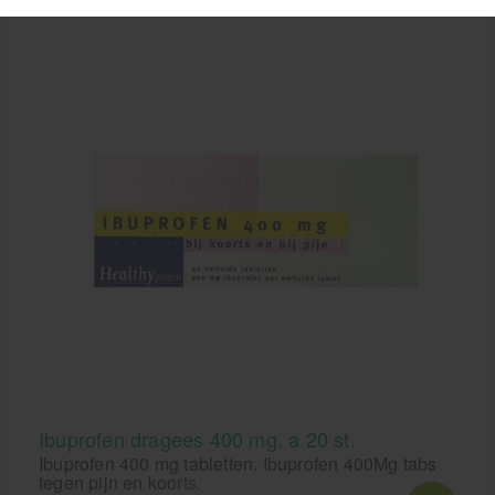
Ibuprofen dragees 400 mg. a 20 st.
Ibuprofen 400 mg tabletten. Ibuprofen 400Mg tabs
tegen pijn en koorts.