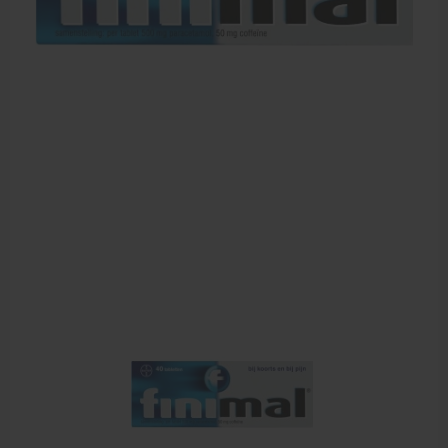
Farmaceutische artikelen
Verzorgingskoffers | Bidonkratten
Voedingssupplementen
Huidverzorging
Massage
Massagetafels
Sportbraces
EHBO en BHV
Pedicure artikelen
Behandelstoel elektrisch
Aanbiedingen groothandel fysiotherapie en massage