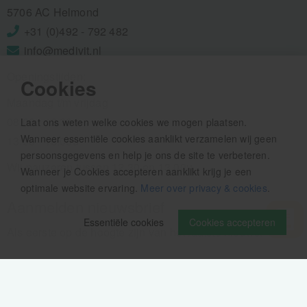
5706 AC Helmond
+31 (0)492 - 792 482
info@medivit.nl
Openingstijden:
Cookies
Maandag t/m vrijdag
08.00 - 12.30u
Laat ons weten welke cookies we mogen plaatsen.
Wanneer essentiële cookies aanklikt verzamelen wij geen
13.00 - 16.00u
persoonsgegevens en help je ons de site te verbeteren.
Wij pauzeren tussen 12.30 en 13.00u
Wanneer je Cookies accepteren aanklikt krijg je een
optimale website ervaring.
Meer over privacy & cookies
.
Aanmelden nieuwsbrief
Essentiële cookies
Cookies accepteren
Als eerste op de hoogte zijn van het laatste nieuws: