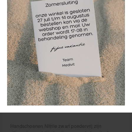
Vanaf 10 stuks
4,88 (-15 %)
voor 15.00 besteld
dezelfde werkdag
verzonden!
GRATIS
bezorging va. €95,- excl. btw
14 dagen
retourgarantie
30 jaar
dé paramedisch specialist
Handschoenen Nitrile zwart poedervrij zijn