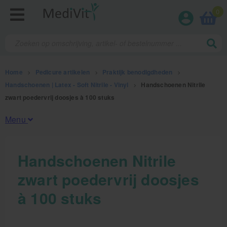
0
Home
>
Pedicure artikelen
>
Praktijk benodigdheden
>
Handschoenen | Latex - Soft Nitrile - Vinyl
>
Handschoenen Nitrile
zwart poedervrij doosjes à 100 stuks
Menu
Fysiotherapieproducten
Handschoenen Nitrile
zwart poedervrij doosjes
Verbruiksmaterialen
à 100 stuks
Massage
Massagetafels