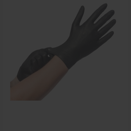
Sportbraces
EHBO en BHV
Pedicure artikelen
Voetverzorging
Diverse pedicure producten
Praktijk benodigdheden
Behandelstoel elektrisch
Aanbiedingen groothandel fysiotherapie en massage
Cursussen
Krukken