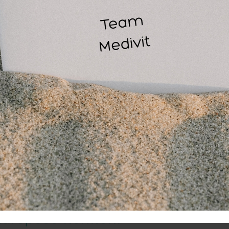
eschikbaarheid en toepassing
 blauwe nitrile handschoenen zijn beschikbaar in vier maten:
rge (XL). Dankzij de duidelijke kleurmarkeringen op de verpa
jn perfect voor eenmalig gebruik in medische settings, voeds
oepassingen.
ebruikstips
:
ek de handschoenen voorzichtig aan en vermijd bij het uittrek
ndschoen. Dit helpt om (kruis)besmetting te voorkomen en z
ertificeringen
:
ekamed Soft Nitrile handschoen
Europese normen: