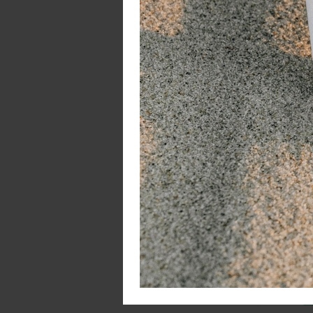
B
De
La
zi
t
G
Tr
ha
C
H