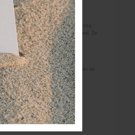
en:
 Small (S), Medium (M), Large (L) en Extra
kking herken je eenvoudig de juiste maat. Ze
elverwerking of andere hygiënische
ken direct contact met de buitenzijde van de
orgt voor maximale hygiëne.
en voldoen aan de