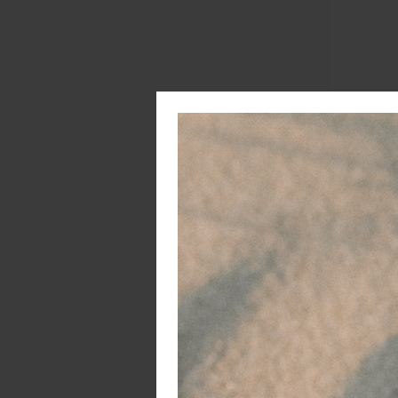
H
o
De