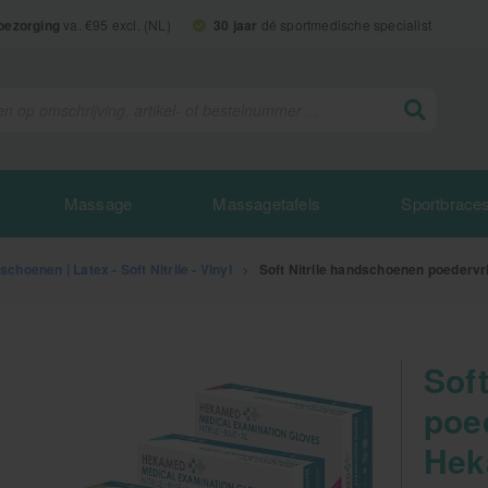
 bezorging
va. €95 excl. (NL)
30 jaar
dé sportmedische specialist
Massage
Massagetafels
Sportbrace
choenen | Latex - Soft Nitrile - Vinyl
>
Soft Nitrile handschoenen poederv
Sof
poe
Hek