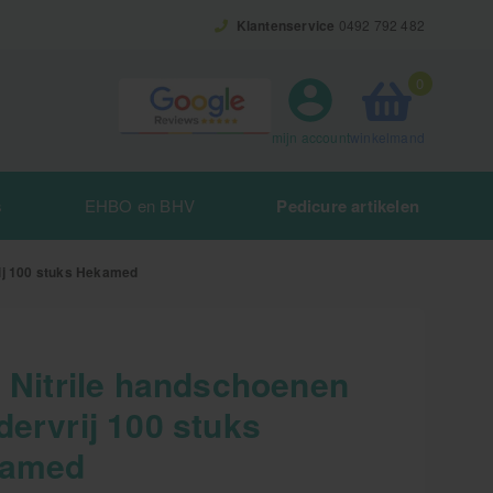
Klantenservice
0492 792 482
0
winkelmand
mijn account
s
EHBO en BHV
Pedicure artikelen
rij 100 stuks Hekamed
t Nitrile handschoenen
dervrij 100 stuks
amed