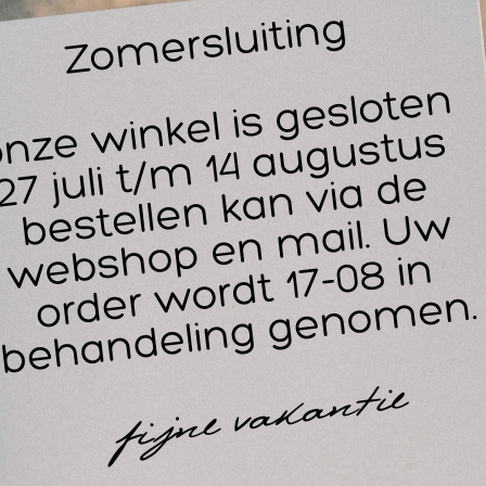
tworpen om optimale bescherming te bieden. Ze vormen een
chaamsvloeistoffen zoals bloed en speeksel, waardoor je han
trile handschoenen geschikt voor contact met levensmiddelen,
zondheidszorg als de voedingsindustrie.
igenschappen en voordelen He
handschoenen:
Dun en poedervrij: Comfortabel in gebruik zonder huidirritatie
Universeel inzetbaar: Geschikt voor zowel links- als rechtsha
Verbeterde grip: Geruwde vingertoppen zorgen voor uitstekende
mstandigheden.
Sterk en flexibel: Met een opgerolde rand voor extra manche
Latexvrij: Ideaal voor mensen met een latexallergie.
Hoog veiligheidsniveau: Virale barrière-eigenschappen en ge