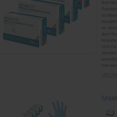
Soft Ni
Poedervr
inzetbaa
handeli
en verz
door th
huisart
nitril 
reacties
waardoor
met een 
Lees ve
Maak