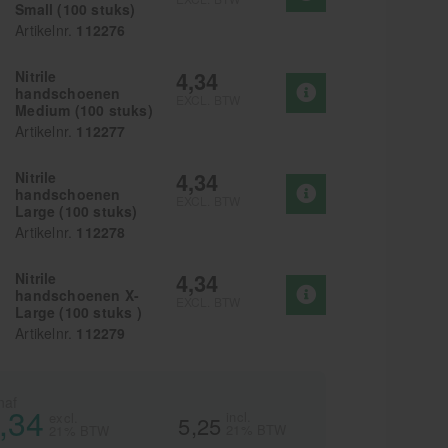
Small (100 stuks)
Artikelnr.
112276
4,34
Nitrile
handschoenen
EXCL. BTW
Medium (100 stuks)
Artikelnr.
112277
4,34
Nitrile
handschoenen
EXCL. BTW
Large (100 stuks)
Artikelnr.
112278
4,34
Nitrile
handschoenen X-
EXCL. BTW
Large (100 stuks )
Artikelnr.
112279
naf
,34
incl.
excl.
5,25
21% BTW
21% BTW