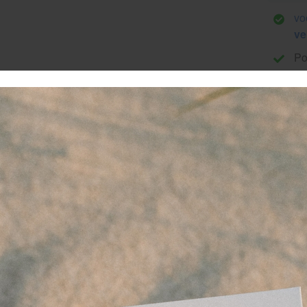
vo
ve
Po
Ge
al
Pe
ha
ekamed Soft Nitrile medische
nderzoekshandschoenen poeder
 Hekamed Soft Nitrile handschoenen zijn niet-steriele hands