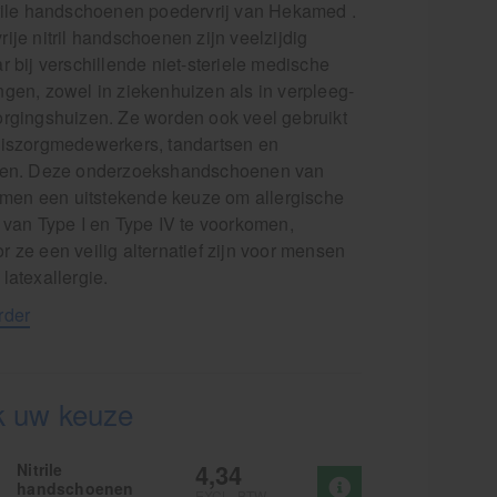
trile handschoenen poedervrij van Hekamed .
ije nitril handschoenen zijn veelzijdig
r bij verschillende niet-steriele medische
ngen, zowel in ziekenhuizen als in verpleeg-
orgingshuizen. Ze worden ook veel gebruikt
uiszorgmedewerkers, tandartsen en
sen. Deze onderzoekshandschoenen van
vormen een uitstekende keuze om allergische
 van Type I en Type IV te voorkomen,
 ze een veilig alternatief zijn voor mensen
latexallergie.
rder
 uw keuze
4,34
Nitrile
handschoenen
EXCL. BTW