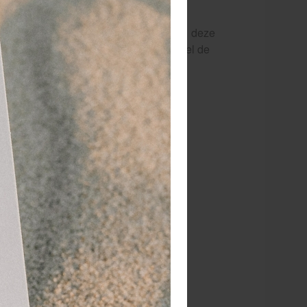
 betrouwbare bescherming tegen
den beschermd blijven. Bovendien zijn deze
 wat ze breed inzetbaar maakt in zowel de
kamed nitrile
.
ndig gebruik.
 controle bij natte en droge
tsterkte en een nauwsluitende pasvorm.
test volgens de strengste normen.