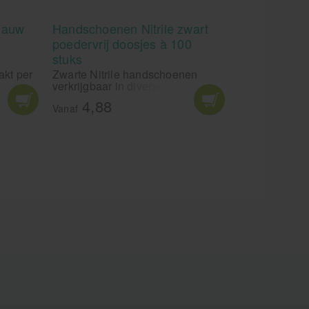
lauw
Handschoenen Nitrile zwart
poedervrij doosjes à 100
stuks
akt per
Zwarte Nitrile handschoenen
verkrijgbaar in diverse maten.
- en
Soft-Nitrile handschoenen nodig
4,88
chikt
in de kleur zwart? Bestel ze bij
Vanaf
ergie en
Medivit. Nitril handschoenen
. Soft-
reduceert door zijn lage
chemische residuen de risico's
en EN
van contact allergieën.