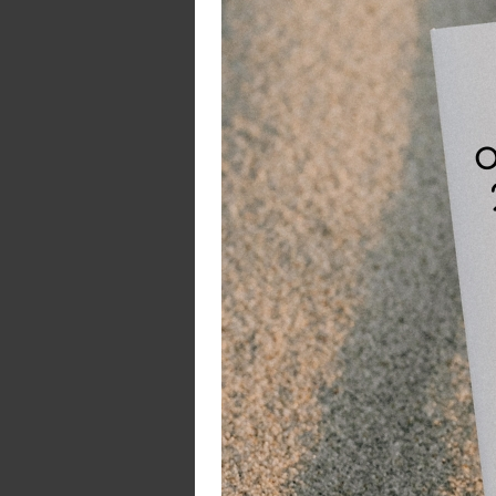
on
li
ni
ge
E
- 
- 
- 
o
- 
- 
- 