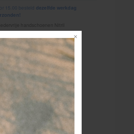
or 15.00 besteld
dezelfde werkdag
rzonden!
edervrije handschoenen Nitril
bruik nitrile handschoenen om latex-
lergie te voorkomen
rfecte pasvorm en medische kwaliteit
ndschoen van HEKA
vrij 100 stuks
choenen van hoogwaardige kwaliteit,