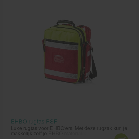
EHBO rugtas PSF
Luxe rugtas voor EHBO'ers. Met deze rugzak kun je
makkelijk zelf je EHBO materialen inrichten zodat je
die direct bij de hand hebt indien zich een