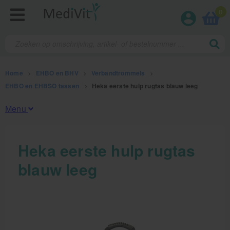
0
Home
>
EHBO en BHV
>
Verbandtrommels
>
EHBO en EHBSO tassen
>
Heka eerste hulp rugtas blauw leeg
Menu
Fysiotherapieproducten
Heka eerste hulp rugtas
blauw leeg
Verbruiksmaterialen
Massage
Massagetafels