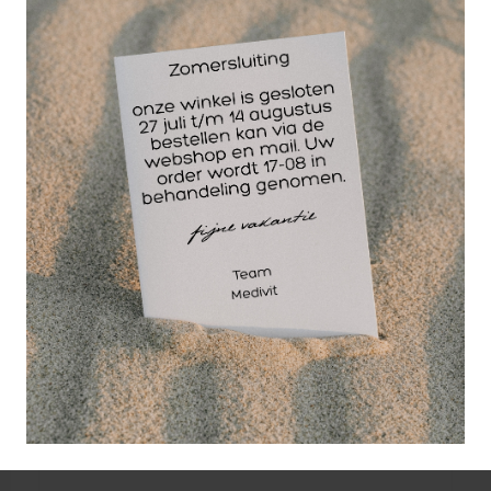
gebruikssituatie.
De ergonomisch gevormde schouderbanden en het
handvat zorgen voor prettig draagcomfort, zelfs
wanneer de rugtas volledig gevuld is. Dit maakt de
Heka EHBO rugtas blauw ideaal voor gebruik in
sportclubs, scholen, bouwplaatsen, zorginstellingen
en op andere locaties waar snel medische hulp
geboden moet kunnen worden.
Wellicht ook interessant