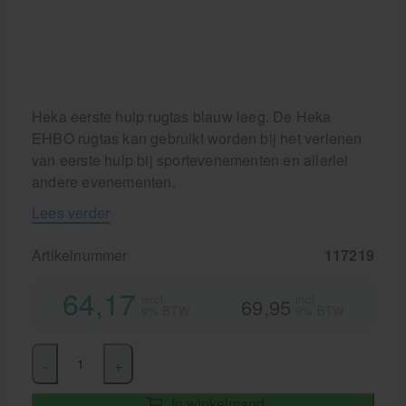
Heka eerste hulp rugtas blauw leeg. De Heka
EHBO rugtas kan gebruikt worden bij het verlenen
van eerste hulp bij sportevenementen en allerlei
andere evenementen.
Lees verder
Artikelnummer
117219
64,17
excl.
incl.
69,95
9% BTW
9% BTW
-
+
In winkelmand