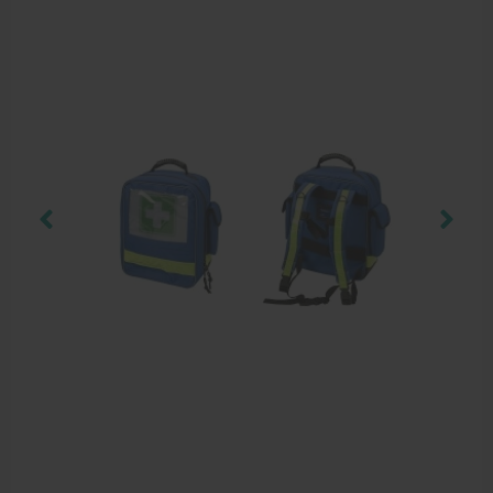
Behandelstoel elektrisch
Aanbiedingen groothandel fysiotherapie en massage
Cursussen
Krukken