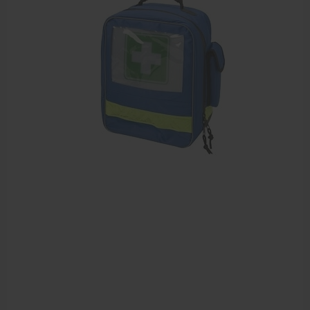
Sportbraces
EHBO en BHV
Verbandtrommels
Pleisters
Verband
Brandwonden verzorging
Desinfectie middelen
Handschoenen en bescherming
Medische hulpmiddelen
Veiligheidshesjes
Diversen EHBO en BHV
Pedicure artikelen