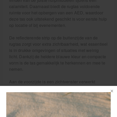
vinden van de juiste hulpmiddelen tijdens een
calamiteit. Daarnaast biedt de rugtas voldoende
ruimte voor het opbergen van een AED, waardoor
deze tas ook uitstekend geschikt is voor eerste hulp
op locatie of bij evenementen.
De reflecterende strip op de buitenzijde van de
rugtas zorgt voor extra zichtbaarheid, wat essentieel
is in drukke omgevingen of situaties met weinig
licht. Dankzij de heldere blauwe kleur en compacte
vorm is de tas gemakkelijk te herkennen en mee te
nemen.
Aan de voorzijde is een zichtvenster verwerkt
waarin u een insteekkaart kunt plaatsen. Deze kaart
– meegeleverd bij de tas – is aan de ene kant
voorzien van een groen EHBO-kruis en aan de
andere kant blanco. Hierdoor kunt u de tas
eenvoudig personaliseren voor uw organisatie of