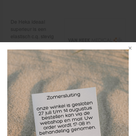
De Heka ideaal
superieur is een
elastisch c.q. stevig
rekbare
steunzwachtel, welke
voldoet aan de
Duitse DIN
kwaliteitsnormering
61632. De zwachtel is gemaakt van 100% katoen
en hierdoor ook geschikt voor de gevoelige huid.
Daarnaast is de steunzwachtel zeer geschikt voor
steun bij een verrekking, verstuiking en
spierblessures. De Heka Ideaal Superieur is
ademend, huidvriendelijk, kookvast, bestand tegen
vet, olie, zalven en zweet en is steriliseerbaar op
121 graden Celsius. Korte rek van circa 93%. Tip! In