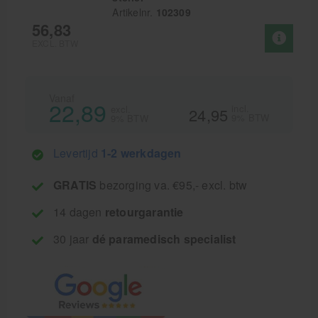
Artikelnr.
102309
56,83
EXCL. BTW
Vanaf
22,89
incl.
excl.
24,95
9% BTW
9% BTW
Levertijd
1-2 werkdagen
GRATIS
bezorging va. €95,- excl. btw
14 dagen
retourgarantie
30 jaar
dé paramedisch specialist