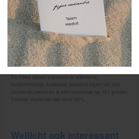
combinatie met synthetische watten ook geschikt
voor het aanleggen van een drukverband.
De Heka ideal superieur DIN 61632 kan gebruikt
worden als compressiezwachtel bij
vaataandoeningen en de preventie ervan. Als
steun- en ontlastingzwachtel bij verstuikingen en
ontwrichtingen, als sportbandage en als sterk
fixatiewindsel.
De Heka ideaal superieur is ademend,
huidvriendelijk, kookvast, bestand tegen vet, olie,
zalven en zweet en is steriliseerbaar op 121 graden
Celsius. Korte rek van circa 93%.
Wellicht ook interessant