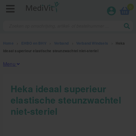
0
Home
>
EHBO en BHV
>
Verband
>
Verband Windsels
>
Heka
ideaal superieur elastische steunzwachtel niet-steriel
Menu
Fysiotherapieproducten
Heka ideaal superieur
elastische steunzwachtel
Verbruiksmaterialen
niet-steriel
Massage
Massagetafels
Sportbraces