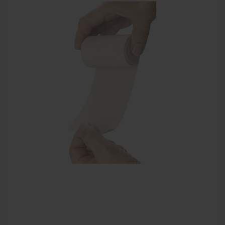
EHBO en BHV
Verbandtrommels
Pleisters
Verband
Brandwonden verzorging
Desinfectie middelen
Handschoenen en bescherming
Medische hulpmiddelen
Veiligheidshesjes
Diversen EHBO en BHV
Pedicure artikelen