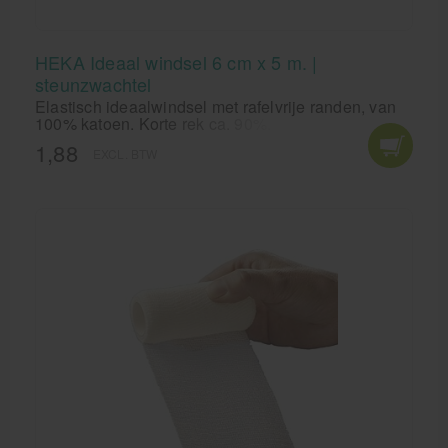
HEKA Ideaal windsel 6 cm x 5 m. |
steunzwachtel
Elastisch ideaalwindsel met rafelvrije randen, van
100% katoen. Korte rek ca. 90%. Ademend,
kookvast, meerdere keren wasbaar. Bestand tegen
1,88
EXCL. BTW
vet, olie, zalven en zweet, huidvriendelijk. Met
verbandklemmen en per stuk verpakt in cellofaan.