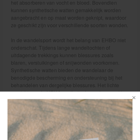
het absorberen van vocht en bloed. Bovendien
kunnen synthetische watten gemakkelijk worden
aangebracht en op maat worden geknipt, waardoor
ze geschikt zijn voor verschillende soorten wonden.
In de wandelsport wordt het belang van EHBO niet
onderschat. Tijdens lange wandeltochten of
uitdagende trekkings kunnen blessures zoals
blaren, verstuikingen of snijwonden voorkomen.
Synthetische watten bieden de wandelaar de
benodigde bescherming en ondersteuning bij het
behandelen van dergelijke blessures. Het lichte
gewicht van de HEKA synthetische watten maakt ze
ideaal om mee te nemen in de rugzak, zonder extra
last toe te voegen aan uw bagage.
Eigenschappen van de HEKA
synthetische watten in de maat 10