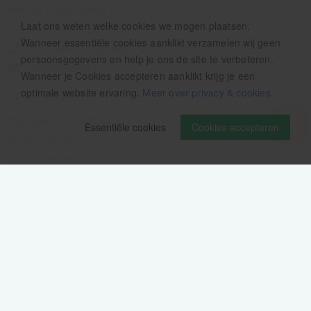
Houtse Parallelweg 41
Laat ons weten welke cookies we mogen plaatsen.
5706 AC Helmond
Wanneer essentiële cookies aanklikt verzamelen wij geen
+31 (0)492 - 792 482
persoonsgegevens en help je ons de site te verbeteren.
info@medivit.nl
Wanneer je Cookies accepteren aanklikt krijg je een
optimale website ervaring.
Meer over privacy & cookies
.
Openingstijden:
Maandag t/m vrijdag
Essentiële cookies
Cookies accepteren
08.00 - 12.30u
13.00 - 16.00u
Wij pauzeren tussen 12.30 en 13.00u
Aanmelden nieuwsbrief
Als eerste op de hoogte zijn van het laatste nieuws: