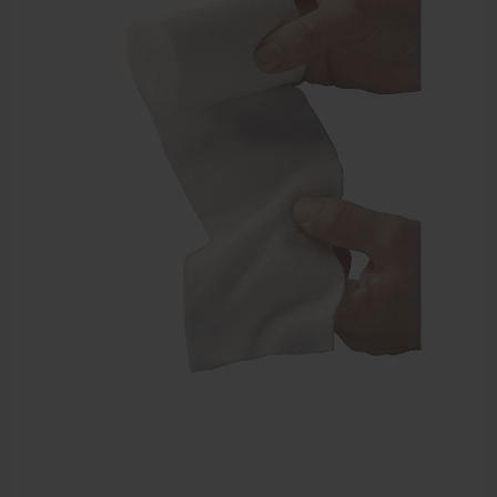
Bandages en zwachtels
Farmaceutische artikelen
Verzorgingskoffers | Bidonkratten
Voedingssupplementen
Huidverzorging
Massage
Massagetafels
Sportbraces
EHBO en BHV
Pedicure artikelen
Behandelstoel elektrisch