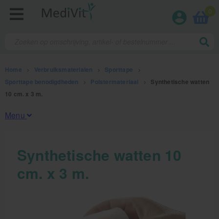
0
Home
>
Verbruiksmaterialen
>
Sporttape
>
Sporttape benodigdheden
>
Polstermateriaal
>
Synthetische watten
10 cm. x 3 m.
Menu
Fysiotherapieproducten
Synthetische watten 10
cm. x 3 m.
Verbruiksmaterialen
Kinesiotape
Sporttape