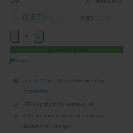
EAN
8715886026670
0,87
excl.
incl.
0,95
9% BTW
9% BTW
-
+
In winkelmand
favoriet
voor 15.00 besteld
dezelfde werkdag
verzonden!
HEKA synthetische watten op rol.
Wattenrol voor drukverband met hoog
absorberend vermogen.