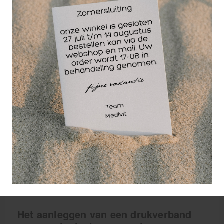
cm,:
Deze breedte zorgt voor een optimale dekking
van grote wonden
Biedt extra bescherming bij het aanleggen van
een drukverband
Gemaakt van materiaal dat niet irriteert en
gemakkelijk te hanteren is
Het absorberend vermogen helpt bij het stallen
van vocht en bloed, en helpt zo infecties te
voorkomen en een snelle genezing te
bevorderen.
100% polyester, per stuk verpakt in een wikkel
Compacte verpakking voor de verbandtrommel
Het aanleggen van een drukverband