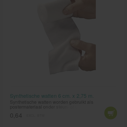
Synthetische watten 6 cm. x 2,75 m.
Synthetische watten worden gebruikt als
postermateriaal onder steun- of compressiegevende
windsels. Ze zijn gemaakt van polyester vezels
0,64
EXCL. BTW
100% polyester, per stuk verpakt in een wikkel,
luchtdoorlatend en niet absorberend.