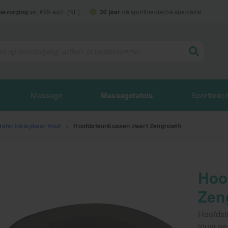
 bezorging
va. €95 excl. (NL)
30 jaar
dé sportmedische specialist
Massage
Massagetafels
Sportbrac
afel inklapbaar hout
>
Hoofdsteunkussen zwart Zengrowth
Hoo
Zen
Hoofdst
jouw ge