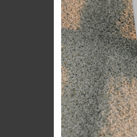
m
Gu
ko
W