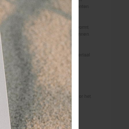
mgeving tilt u het comfort van uw cliënten
het midden licht ingedeukt. Hierdoor vormt
rdoor cliënten urenlang comfortabel kunnen
exclusief Nanotouch PU-leer. Dit materiaal
ezacht aanvoelt op de huid.
ienlijk meer demping dan standaard
en bestand tegen massageolie, waardoor het
 hoogste eisen van de professionele