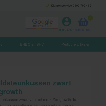
Klantenservice
0492 792 482
0
winkelmand
mijn account
es
EHBO en BHV
Pedicure artikelen
fdsteunkussen zwart
growth
eunkussen zwart van het merk Zengrowth. Is
zichtskussentje van je massagetafel toe aan