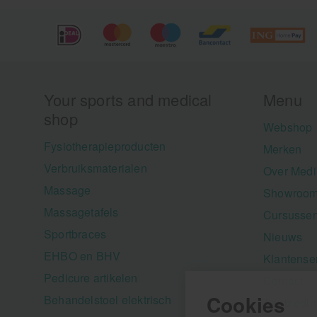
Your sports and medical
Menu
shop
Webshop
Fysiotherapieproducten
Merken
Verbruiksmaterialen
Over Medi
Massage
Showroom
Massagetafels
Cursusse
Sportbraces
Nieuws
EHBO en BHV
Klantense
Pedicure artikelen
Contact
Cookies
Behandelstoel elektrisch
Aanbiedi