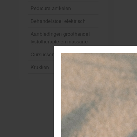
Pedicure artikelen
Behandelstoel elektrisch
Aanbiedingen groothandel
fysiotherapie en massage
Cursussen
Krukken
L
Wi
st
ve
ma
be
W
Ee