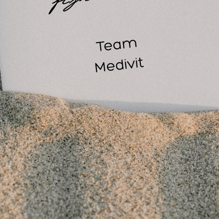
asseur:
Merk: ZenGrowth
Materiaal: Premium Nanotouch PU-leder
Dikte: 8,5
n uw cliënten die extra diepe ontspanning. Een tevreden cliën
mt sneller terug.
ellicht ook interessant