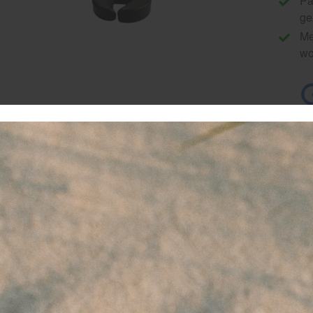
Pa
ge
Me
wo
uxueus hoofdsteunkussen voor massagetafels bij Medivit
lt u uw cliënten een massage-ervaring bieden zonder de bek
repen op het voorhoofd? Het ZenGrowth luxueuze hoofdsteun
rkrijgbaar bij Medivit, is de perfecte upgrade voor elke profes
ssagetafel. Dit kussen is speciaal ontworpen om diepe ontsp
vorderen door optimale ondersteuning van het gezicht.
aarom dit hoofdsteunkussen onmisbaar is in uw praktijk
n kwalitatief goed gezichtskussen is het verschil tussen ee