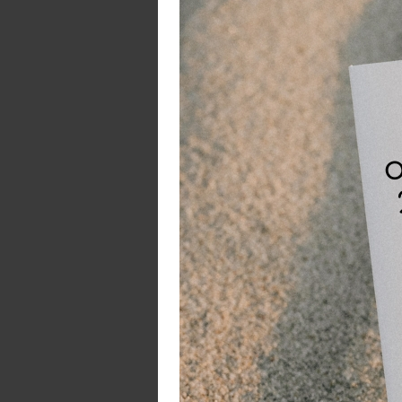
er
na
Ze
he
bl
Ho
is
Op
ku
Hy
ku
Sp
Bi