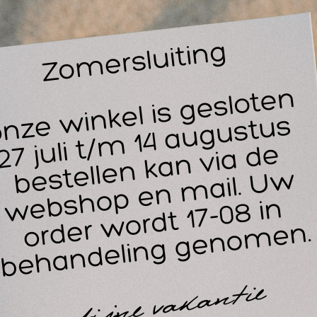
varing. Dankzij de innovatieve materialen en ergonomische vor
ar een hoger niveau.
g vaarwel tegen drukpunten: Het ergonomische ontwerp is in 
t kussen zich perfect naar de contouren van het gezicht, waa
ijven liggen zonder ongemak.
ogwaardig nanotouch PU-leder: De stoffering is gemaakt van 
 uitvoerig getest op extreme zachtheid en elasticiteit, wat zijd
timale dikte: Met een dikte van 8,5 cm biedt dit kussen aanz
ssentjes, wat essentieel is voor langdurige behandelingen.
giënisch & duurzaam: Het PU-leer is eenvoudig te reinigen 
ssen jarenlang meegaat in een drukke praktijk.
ecificaties en Garantie
j Medivit kiezen we alleen voor producten die voldoen aan de