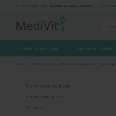
Voor 15.00 besteld,
dezelfde werkdag verzonden*
Gratis
Fysiotherapieproducten
Verbruiksmaterialen
Home
>
Massagetafels
>
Mobiele massagetafels
>
Massaget
Fysiotherapieproducten
Verbruiksmaterialen
Massage