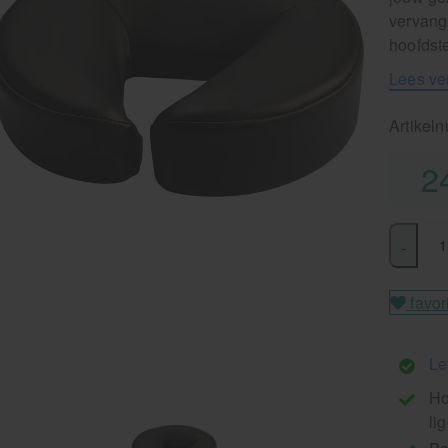
vervang
hoofdst
Lees ve
Artikel
2
-
favor
Le
Ho
li