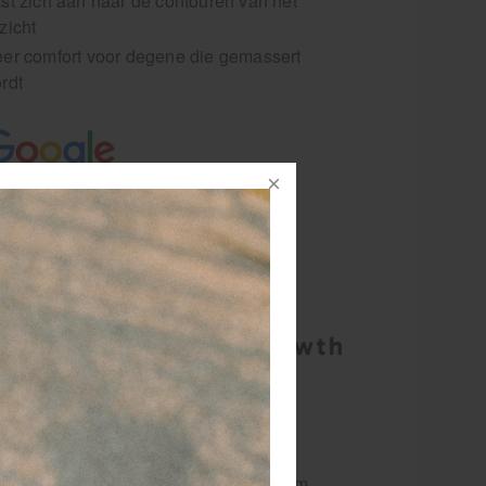
st zich aan naar de contouren van het
zicht
er comfort voor degene die gemassert
rdt
 Nederland
ende rode
kussen,
sionele
anning te
n standaard behandeling en een premium