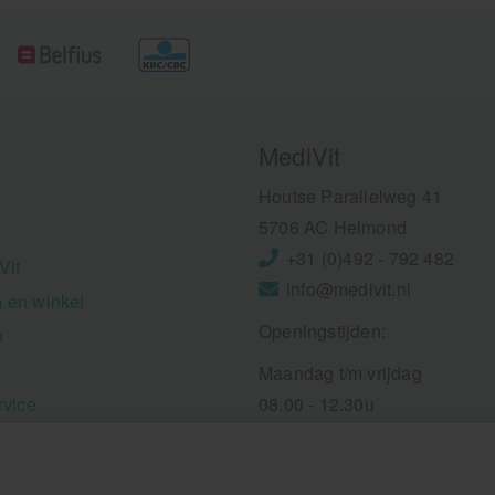
MediVit
Houtse Parallelweg 41
5706 AC Helmond
+31 (0)492 - 792 482
Vit
info@medivit.nl
 en winkel
Openingstijden:
n
Maandag t/m vrijdag
rvice
08.00 - 12.30u
13.00 - 16.00u
ngen
Wij pauzeren tussen 12.30 e