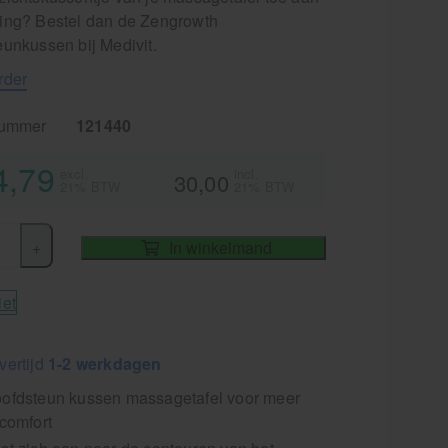
ing? Bestel dan de Zengrowth
eunkussen bij Medivit.
rder
nummer
121440
4,79
excl.
incl.
30,00
21% BTW
21% BTW
+
In winkelmand
iet
vertijd
1-2 werkdagen
ofdsteun kussen massagetafel voor meer
gcomfort