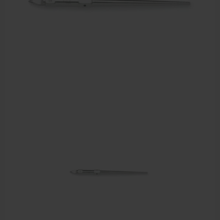
Sportbraces
EHBO en BHV
Pedicure artikelen
Voetverzorging
Diverse pedicure producten
Praktijk benodigdheden
Behandelstoel elektrisch
Aanbiedingen groothandel fysiotherapie en massage
Cursussen
Krukken