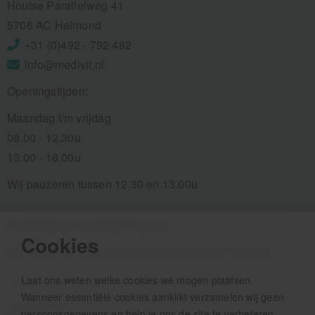
Houtse Parallelweg 41
5706 AC Helmond
+31 (0)492 - 792 482
info@medivit.nl
Openingstijden:
Maandag t/m vrijdag
08.00 - 12.30u
13.00 - 16.00u
Wij pauzeren tussen 12.30 en 13.00u
Aanmelden nieuwsbrief
Cookies
Als eerste op de hoogte zijn van het laatste nieuws:
Laat ons weten welke cookies we mogen plaatsen.
Wanneer essentiële cookies aanklikt verzamelen wij geen
persoonsgegevens en help je ons de site te verbeteren.