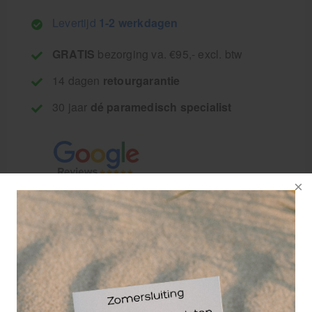
Levertijd
1-2 werkdagen
GRATIS
bezorging va. €95,- excl. btw
14 dagen
retourgarantie
30 jaar
dé paramedisch specialist
Meshouder ten
behoeve van
gustmesjes. De
meshouder is rond en
daardoor gemakkelijk