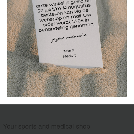
te draaien tijdens het
snijden/gutsen.
Uitvoering: RVS
Your sports and medical shop