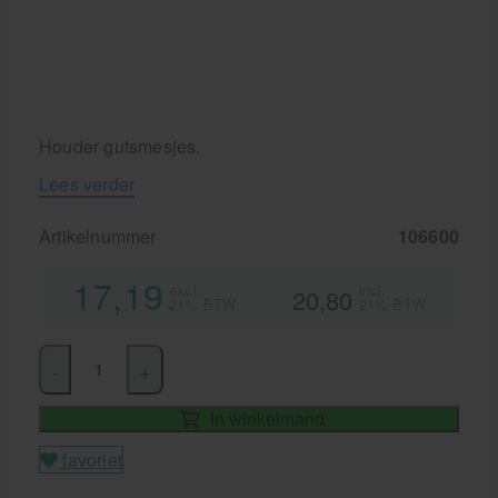
Houder gutsmesjes.
Lees verder
Artikelnummer
106600
17,19
excl.
incl.
20,80
21% BTW
21% BTW
-
+
In winkelmand
favoriet