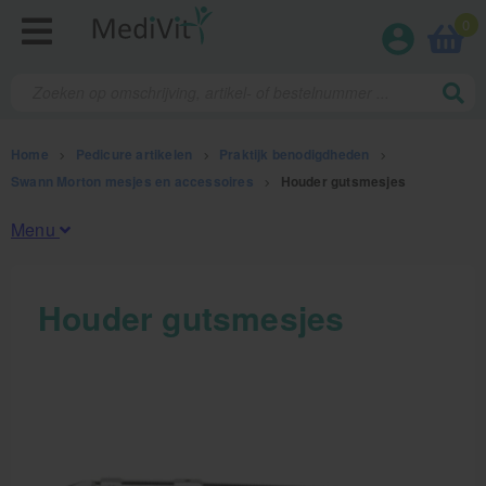
0
Home
>
Pedicure artikelen
>
Praktijk benodigdheden
>
Swann Morton mesjes en accessoires
>
Houder gutsmesjes
Menu
Fysiotherapieproducten
Houder gutsmesjes
Verbruiksmaterialen
Massage
Massagetafels