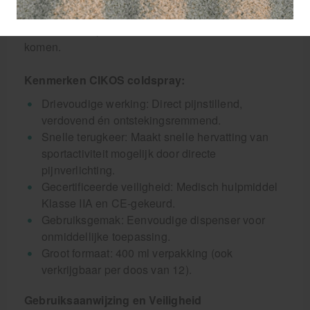
zenuwuiteinden (pijnstilling) en remt ontstekingen,
waardoor de sporter vaak sneller weer in actie kan
komen.
Kenmerken CIKOS coldspray:
Drievoudige werking: Direct pijnstillend,
verdovend én ontstekingsremmend.
Snelle terugkeer: Maakt snelle hervatting van
sportactiviteit mogelijk door directe
pijnverlichting.
Gecertificeerde veiligheid: Medisch hulpmiddel
Klasse IIA en CE-gekeurd.
Gebruiksgemak: Eenvoudige dispenser voor
onmiddellijke toepassing.
Groot formaat: 400 ml verpakking (ook
verkrijgbaar per doos van 12).
Gebruiksaanwijzing en Veiligheid