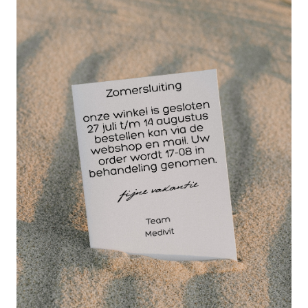
Wat is CIKOS ICE Spray?
CIKOS ICE Spray is een medische coldspray
(klasse IIA) van 400 ml die wordt gebruikt voor
directe koeling bij sportblessures zoals kneuzingen
en verstuikingen. Het werkt op basis van
verdamping die warmte aan de huid onttrekt.
Is CIKOS Coldspray veilig te gebruiken?
Ja, mits de gebruiksaanwijzing wordt gevolgd. Het
product is CE-gekeurd. Het is cruciaal om minimaal
20 cm afstand te houden tot de huid om
bevriezingsverschijnselen en blaarvorming te
voorkomen.
Hoe werkt cryotherapie bij sportblessures?
CIKOS ICE spray zorgt voor een "thermische
schok". De snelle afkoeling zorgt voor
vaatvernauwing (minder zwelling), verdooft de