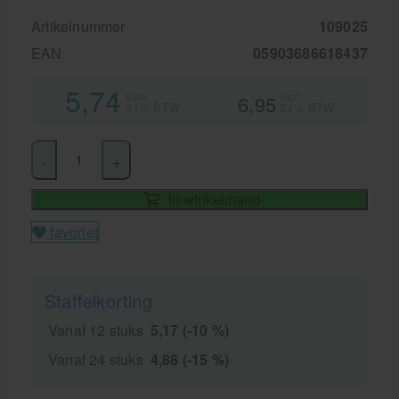
Artikelnummer
109025
EAN
05903686618437
5,74
excl.
incl.
6,95
21% BTW
21% BTW
-
+
In winkelmand
favoriet
Staffelkorting
Vanaf 12 stuks
5,17 (-10 %)
Vanaf 24 stuks
4,88 (-15 %)