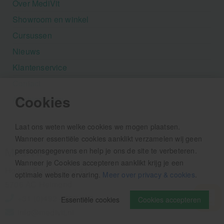
Over MediVit
Showroom en winkel
Cursussen
Nieuws
Klantenservice
Contact
Cookies
Aanbiedingen
Laat ons weten welke cookies we mogen plaatsen.
Wanneer essentiële cookies aanklikt verzamelen wij geen
MediVit
persoonsgegevens en help je ons de site te verbeteren.
Wanneer je Cookies accepteren aanklikt krijg je een
Houtse Parallelweg 41
optimale website ervaring.
Meer over privacy & cookies
.
5706 AC Helmond
+31 (0)492 - 792 482
Essentiële cookies
Cookies accepteren
info@medivit.nl