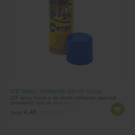
ICE Spray | Coldspray 200 ml. Cryos
ICE spray Cryos is de ideale coldspray, speciaal
ontwikkeld voor de directe koeling van de huid bij
kneuzingen, verstuikingen, spierklachten,
4,46
EXCL. BTW
verrekkingen, zwellingen en insectenbeten. Cryos
Vanaf
coldspray verlicht onmiddellijk de pijn. ICE spray
geeft een verkoelend effect door de verdamping van
de spray op de huid.