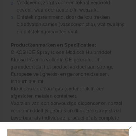
Verdovend, zorgt voor een lokaal verdoofd
gevoel, waardoor acute pijn wegzakt.
Ontstekingsremmend, door de kou trekken
bloedvaten samen (vasoconstrictie), wat zwelling
en ontstekingsreacties remt.
Productkenmerken en Specificaties:
CIKOS ICE Spray is een Medisch Hulpmiddel
Klasse IIA en is volledig CE-gekeurd. Dit
garandeert dat het product voldoet aan strenge
Europese veiligheids- en gezondheidseisen.
Inhoud: 400 ml.
Kleurloos vloeibaar gas (onder druk in een
afgesloten metalen container).
Voorzien van een eenvoudige dispenser en nozzel
voor onmiddellijk gebruik en directere spray-straal
Leverbaar als individueel product of als complete
doos (12 stuks) voor verenigingen en
grootverbruikers.