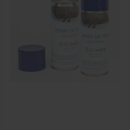
Dry Needling
Echogel & Ultrasoundgel
Verbruiksmaterialen
Massage
Massagetafels
Sportbraces
EHBO en BHV
Pedicure artikelen
Behandelstoel elektrisch
Aanbiedingen groothandel fysiotherapie en massage
Cursussen