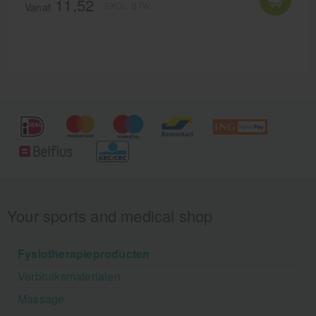
11,52
EXCL. BTW
bestellen of afhalen in de winkel.
Vanaf
Your sports and medical shop
Fysiotherapieproducten
Verbruiksmaterialen
Massage