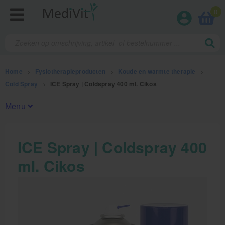
0
Home
>
Fysiotherapieproducten
>
Koude en warmte therapie
>
Cold Spray
>
ICE Spray | Coldspray 400 ml. Cikos
Menu
Fysiotherapieproducten
ICE Spray | Coldspray 400
ml. Cikos
Oefentherapie
Koude en warmte therapie
Anatomie posters en skeletten
Meten en testen