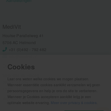
Aanbiedingen
MediVit
Houtse Parallelweg 41
5706 AC Helmond
+31 (0)492 - 792 482
info@medivit.nl
Cookies
Openingstijden:
Maandag t/m vrijdag
Laat ons weten welke cookies we mogen plaatsen.
08.00 - 12.30u
Wanneer essentiële cookies aanklikt verzamelen wij geen
13.00 - 16.00u
persoonsgegevens en help je ons de site te verbeteren.
Wanneer je Cookies accepteren aanklikt krijg je een
Wij pauzeren tussen 12.30 en 13.00u
optimale website ervaring.
Meer over privacy & cookies
.