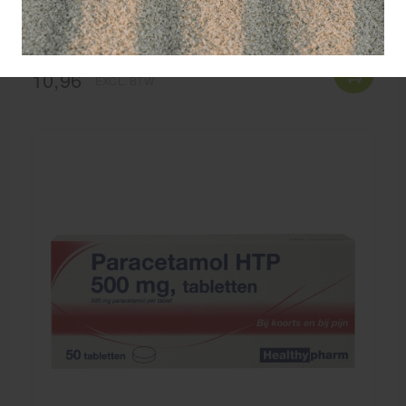
Norit tabletten 125 mg. / a 50 st.
10,96
EXCL. BTW