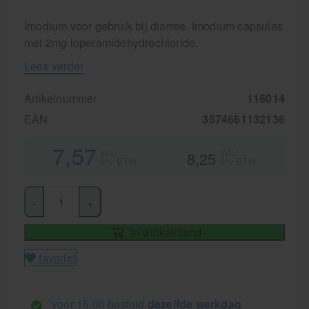
Imodium voor gebruik bij diarree. Imodium capsules
met 2mg loperamidehydrochloride.
Lees verder
Artikelnummer
116014
EAN
3574661132136
7,57
excl.
incl.
8,25
9% BTW
9% BTW
-
+
In winkelmand
favoriet
voor 15.00 besteld
dezelfde werkdag