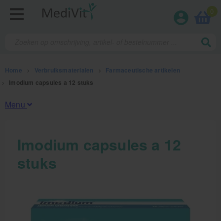
0
Home
>
Verbruiksmaterialen
>
Farmaceutische artikelen
>
Imodium capsules a 12 stuks
Menu
Fysiotherapieproducten
Imodium capsules a 12
stuks
Verbruiksmaterialen
Kinesiotape
Sporttape
Bandages en zwachtels