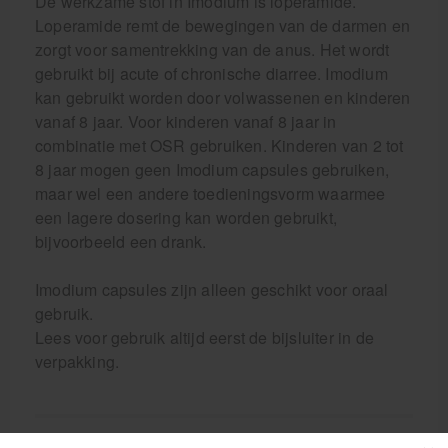
De werkzame stof in Imodium is loperamide.
Loperamide remt de bewegingen van de darmen en
zorgt voor samentrekking van de anus. Het wordt
gebruikt bij acute of chronische diarree. Imodium
kan gebruikt worden door volwassenen en kinderen
vanaf 8 jaar. Voor kinderen vanaf 8 jaar in
combinatie met OSR gebruiken. Kinderen van 2 tot
8 jaar mogen geen Imodium capsules gebruiken,
maar wel een andere toedieningsvorm waarmee
een lagere dosering kan worden gebruikt,
bijvoorbeeld een drank.
Imodium capsules zijn alleen geschikt voor oraal
gebruik.
Lees voor gebruik altijd eerst de bijsluiter in de
verpakking.