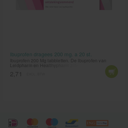
Ibuprofen dragees 200 mg. a 20 st.
Ibuprofen 200 Mg tabbletten. De Ibuprofen van
Leidpharm en Healthypharm zitten verpakt per 20
stuks. Ibuprofen bij koorts en pijn toepassen. Lees
2,71
EXCL. BTW
voor gebruik de bijsluiter!