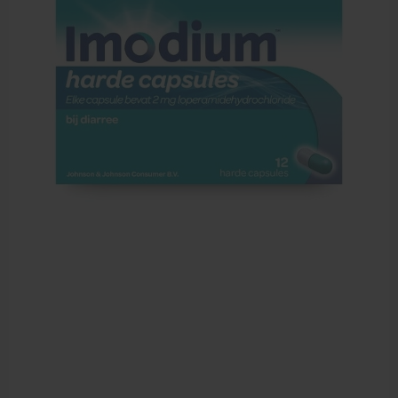
Farmaceutische artikelen
Verzorgingskoffers | Bidonkratten
Voedingssupplementen
Huidverzorging
Massage
Massagetafels
Sportbraces
EHBO en BHV
Pedicure artikelen
Behandelstoel elektrisch
Aanbiedingen groothandel fysiotherapie en massage