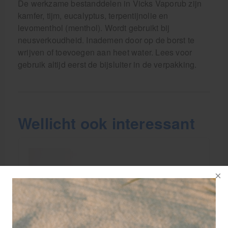
De werkzame bestanddelen in Vicks Vaporub zijn
kamfer, tijm, eucalyptus, terpentijnolie en
levomenthol (menthol). Wordt gebruikt bij
neusverkoudheid. Inademen door op de borst te
wrijven of toevoegen aan heet water. Lees voor
gebruik altijd eerst de bijsluiter in de verpakking.
Wellicht ook interessant