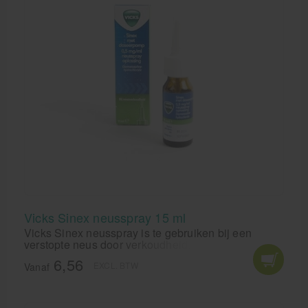
Vicks Sinex neusspray 15 ml
Vicks Sinex neusspray is te gebruiken bij een
verstopte neus door verkoudheid. Ook geschikt voor
gebruik bij middenoorontsteking en
6,56
EXCL. BTW
bijholteontsteking.
Vanaf