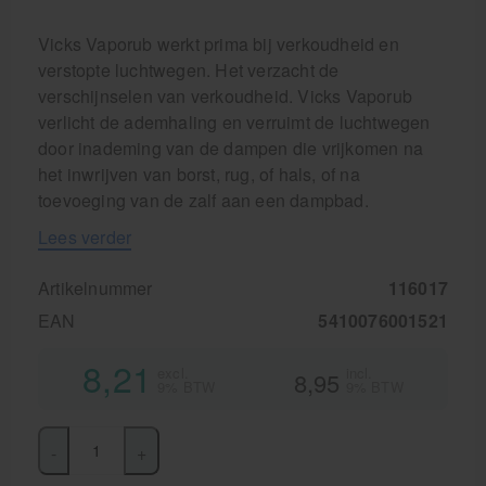
Vicks Vaporub werkt prima bij verkoudheid en
verstopte luchtwegen. Het verzacht de
verschijnselen van verkoudheid. Vicks Vaporub
verlicht de ademhaling en verruimt de luchtwegen
door inademing van de dampen die vrijkomen na
het inwrijven van borst, rug, of hals, of na
toevoeging van de zalf aan een dampbad.
Lees verder
Artikelnummer
116017
EAN
5410076001521
8,21
excl.
incl.
8,95
9% BTW
9% BTW
-
+