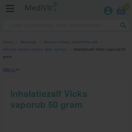
0
Home
>
Massage
>
Zalven, crèmes, etherische olie
>
Diverse merken zalven, gels, sprays
>
Inhalatiezalf Vicks vaporub 50
gram
Menu
Fysiotherapieproducten
Inhalatiezalf Vicks
vaporub 50 gram
Verbruiksmaterialen
Massage
Massage, oliën en lotion