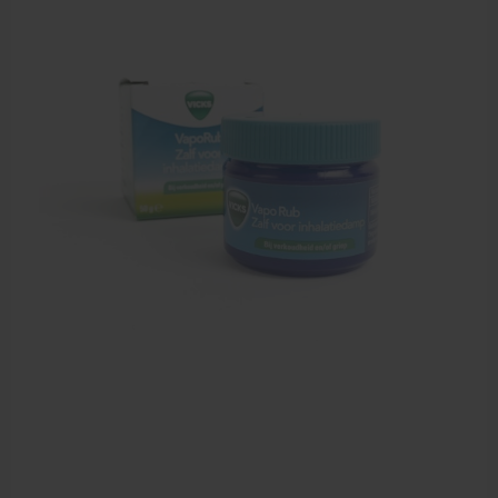
Zalven, crèmes, etherische olie
Massage accessoires
Massagetafels
Sportbraces
EHBO en BHV
Pedicure artikelen
Behandelstoel elektrisch
Aanbiedingen groothandel fysiotherapie en massage
Cursussen
Krukken