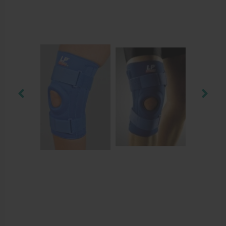
Aanbiedingen groothandel fysiotherapie en massage
Cursussen
Krukken