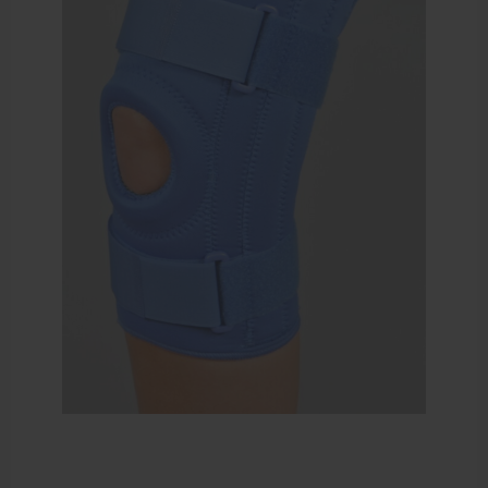
Elleboogbrace
Rugbrace
Enkelbrace
Kniebrace
Pols- en duimbrace
Compressiekleding
Beenbrace
Inlegzooltjes en hakstukjes
Nekbrace en hoofdbescherming
EHBO en BHV
Pedicure artikelen
Behandelstoel elektrisch