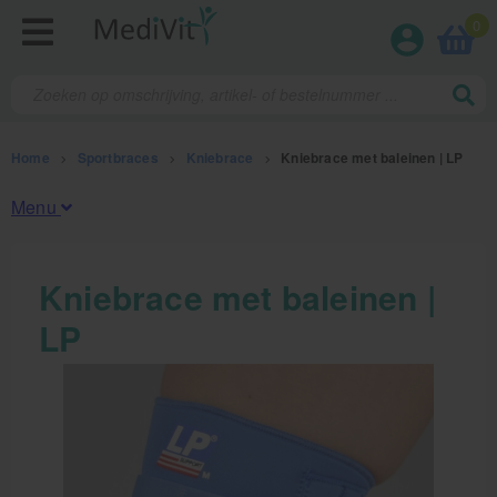
0
Home
>
Sportbraces
>
Kniebrace
>
Kniebrace met baleinen | LP
Menu
Fysiotherapieproducten
Kniebrace met baleinen |
LP
Verbruiksmaterialen
Massage
Massagetafels
Sportbraces